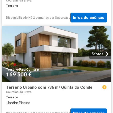
Courelas da Brava
Terreno
Infos do anúncio
Disponibilizado Há 2 semanas
por
Supercasa
5 fotos
Terreno
·
Para Comprar
169 500 €
Terreno Urbano com 736 m² Quinta do Conde
Courelas da Brava
Terreno
·
Jardim
·
Piscina