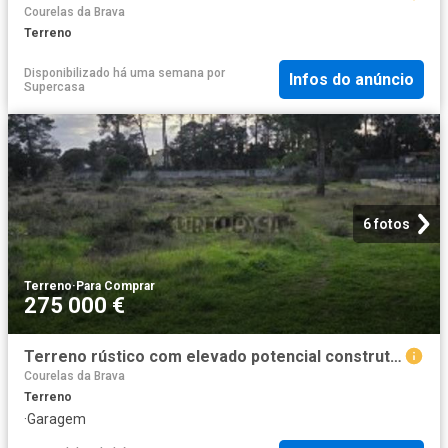
Courelas da Brava
Terreno
Disponibilizado há uma semana
por
Infos do anúncio
Supercasa
6 fotos
Terreno
·
Para Comprar
275 000 €
Terreno rústico com elevado potencial construtivo Casal de Bolinhos, Azeitão
Courelas da Brava
Terreno
·
Garagem