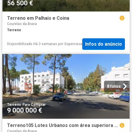
56 500 €
Terreno em Palhais e Coina
Courelas da Brava
Terreno
Infos do anúncio
Disponibilizado Há 3 semanas
por
Supercasa
8 fotos
Terreno
·
Para Comprar
9 000 000 €
Terreno105 Lotes Urbanos com área superiora 21.000² Urbanização Pinhal de Negreiros, em Setúbal. OPORTUNIDADE!
Courelas da Brava