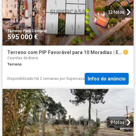
12 fotos
Terreno
·
Para Comprar
595 000 €
Terreno com PIP Favorável para 10 Moradias | Excelente Oportunidade de Investimento a 20 Minutos de Lisboa
Courelas da Brava
Terreno
Infos do anúncio
Disponibilizado Há 2 semanas
por
Supercasa
9 fotos