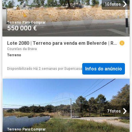
10 fotos
Terreno
·
Para Comprar
550 000 €
Lote 2080 | Terreno para venda em Belverde | Rua das Túlipas
Courelas da Brava
Terreno
Infos do anúncio
Disponibilizado Há 2 semanas
por
Supercasa
7 fotos
Terreno
·
Para Comprar