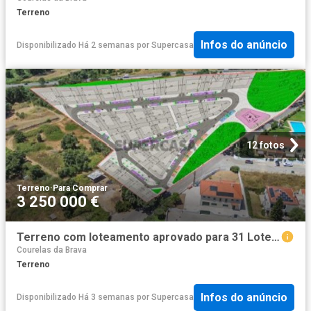
Terreno
Infos do anúncio
Disponibilizado Há 2 semanas
por
Supercasa
12 fotos
Terreno
·
Para Comprar
3 250 000 €
Terreno com loteamento aprovado para 31 Lotes para construção
Courelas da Brava
Terreno
Infos do anúncio
Disponibilizado Há 3 semanas
por
Supercasa