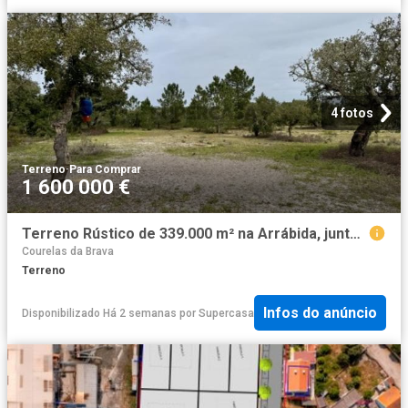
4 fotos
Terreno
·
Para Comprar
1 600 000 €
Terreno Rústico de 339.000 m² na Arrábida, junto à Quinta do Peru, com Potencial Excecional de Investimento
Courelas da Brava
Terreno
Infos do anúncio
Disponibilizado Há 2 semanas
por
Supercasa