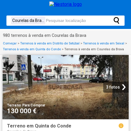
980 terrenos à venda em Courelas da Brava
Começar
>
Terrenos à venda em Distrito de Setúbal
>
Terrenos à venda em Seixal
>
Terrenos à venda em Quinta do Conde
>
Terrenos à venda em Courelas da Brava
3 fotos
Terreno
·
Para Comprar
130 000 €
Terreno em Quinta do Conde