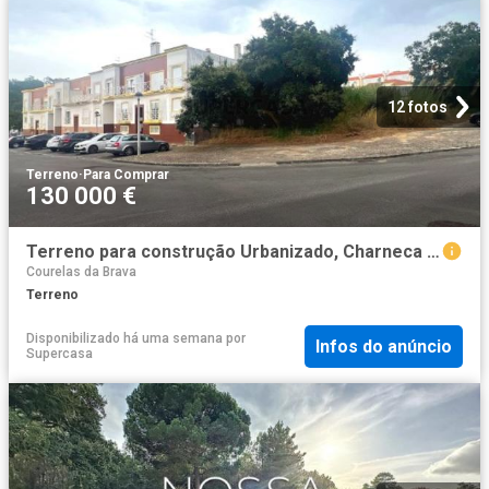
12 fotos
Terreno
·
Para Comprar
130 000 €
Terreno para construção Urbanizado, Charneca da Cotovia, Sesimbra
Courelas da Brava
Terreno
Disponibilizado há uma semana
por
Infos do anúncio
Supercasa