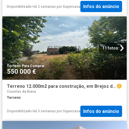
Infos do anúncio
Disponibilizado Há 2 semanas
por
Supercasa
11 fotos
Terreno
·
Para Comprar
550 000 €
Terreno 12.000m2 para construção, em Brejos de Azeitão
Courelas da Brava
Terreno
Infos do anúncio
Disponibilizado Há 3 semanas
por
Supercasa