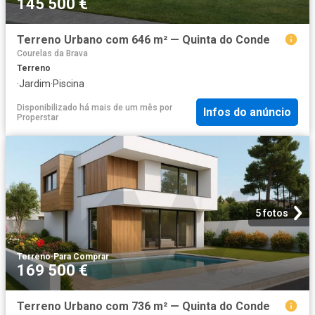
145 500 €
Terreno Urbano com 646 m² — Quinta do Conde
Courelas da Brava
Terreno
·
Jardim
·
Piscina
Disponibilizado há mais de um mês
por
Infos do anúncio
Properstar
5 fotos
Terreno
·
Para Comprar
169 500 €
Terreno Urbano com 736 m² — Quinta do Conde