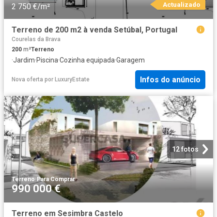
Actualizado
2 750 €/m²
Terreno de 200 m2 à venda Setúbal, Portugal
Courelas da Brava
200
m²
Terreno
·
Jardim
·
Piscina
·
Cozinha equipada
·
Garagem
Infos do anúncio
Nova oferta
por
LuxuryEstate
12 fotos
Terreno
·
Para Comprar
990 000 €
Terreno em Sesimbra Castelo