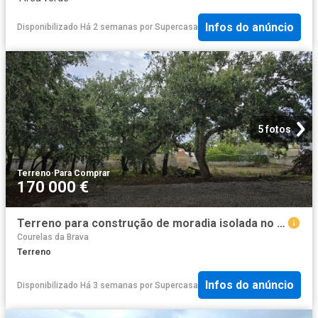
Infos do anúncio
Disponibilizado Há 2 semanas
por
Supercasa
5 fotos
Terreno
·
Para Comprar
170 000 €
Terreno para construção de moradia isolada no Alto das Vinhas, Sesimbra
Courelas da Brava
Terreno
Infos do anúncio
Disponibilizado Há 3 semanas
por
Supercasa