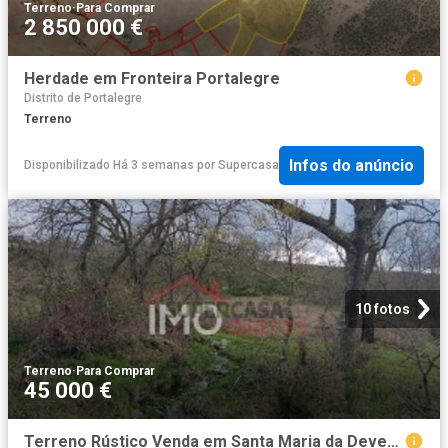
Terreno
·
Para Comprar
2 850 000 €
Herdade em Fronteira Portalegre
Distrito de Portalegre
Terreno
Infos do anúncio
Disponibilizado Há 3 semanas
por
Supercasa
10 fotos
Terreno
·
Para Comprar
45 000 €
Terreno Rústico Venda em Santa Maria da Devesa,Castelo de Vide