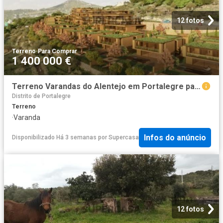
12 fotos
Terreno
·
Para Comprar
1 400 000 €
Terreno Varandas do Alentejo em Portalegre para Projeto Único
Distrito de Portalegre
Terreno
·
Varanda
Infos do anúncio
Disponibilizado Há 3 semanas
por
Supercasa
12 fotos