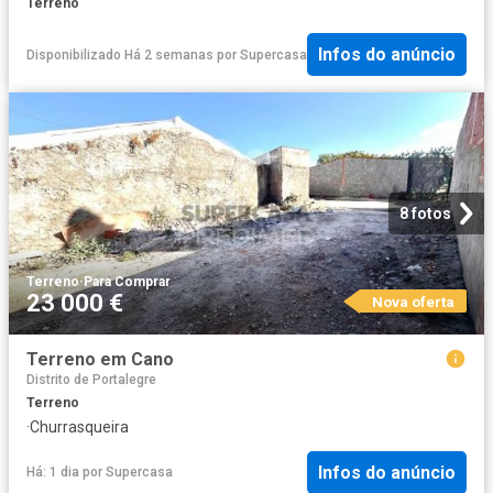
Terreno
Infos do anúncio
Disponibilizado Há 2 semanas
por
Supercasa
8 fotos
Terreno
·
Para Comprar
23 000 €
Nova oferta
Terreno em Cano
Distrito de Portalegre
Terreno
·
Churrasqueira
Infos do anúncio
Há: 1 dia
por
Supercasa