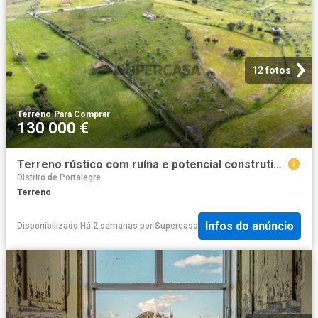
12 fotos
Terreno
·
Para Comprar
130 000 €
Terreno rústico com ruína e potencial construtivo em Nisa
Distrito de Portalegre
Terreno
Infos do anúncio
Disponibilizado Há 2 semanas
por
Supercasa