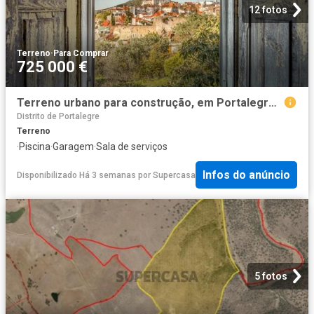
12 fotos
Terreno
·
Para Comprar
725 000 €
Terreno urbano para construção, em Portalegre, Alentejo
Distrito de Portalegre
Terreno
·
Piscina
·
Garagem
·
Sala de serviços
Infos do anúncio
Disponibilizado Há 3 semanas
por
Supercasa
5 fotos