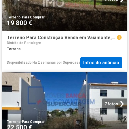
Terreno
·
Para Comprar
19 800 €
Terreno Para Construção Venda em Vaiamonte,Monforte
Distrito de Portalegre
Terreno
Infos do anúncio
Disponibilizado Há 2 semanas
por
Supercasa
7 fotos
Terreno
·
Para Comprar
22 500 €