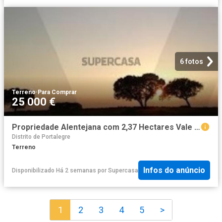
6 fotos
Terreno
·
Para Comprar
25 000 €
Propriedade Alentejana com 2,37 Hectares Vale de Junco, Alter do Chão
Distrito de Portalegre
Terreno
Infos do anúncio
Disponibilizado Há 2 semanas
por
Supercasa
1
2
3
4
5
>