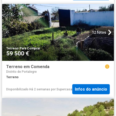
12 fotos
Terreno
·
Para Comprar
59 500 €
Terreno em Comenda
Distrito de Portalegre
Terreno
Infos do anúncio
Disponibilizado Há 2 semanas
por
Supercasa