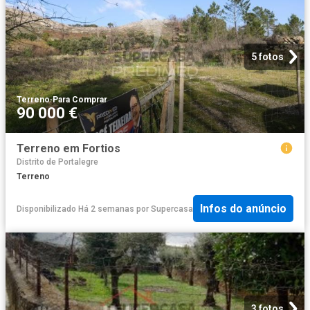
5 fotos
Terreno
·
Para Comprar
90 000 €
Terreno em Fortios
Distrito de Portalegre
Terreno
Infos do anúncio
Disponibilizado Há 2 semanas
por
Supercasa
3 fotos