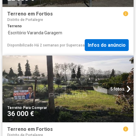
Terreno em Fortios
Distrito de Portalegre
Terreno
·
Escritório
·
Varanda
·
Garagem
Infos do anúncio
Disponibilizado Há 2 semanas
por
Supercasa
5 fotos
Terreno
·
Para Comprar
36 000 €
Terreno em Fortios
Distrito de Portalegre