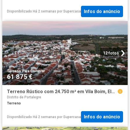
Infos do anúncio
Disponibilizado Há 2 semanas
por
Supercasa
12 fotos
Terreno
·
Para Comprar
61 875 €
Terreno Rústico com 24.750 m² em Vila Boim, Elvas Alentejo
Distrito de Portalegre
Terreno
Infos do anúncio
Disponibilizado Há 2 semanas
por
Supercasa