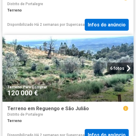
Distrito de Portalegre
Terreno
Infos do anúncio
Disponibilizado Há 2 semanas
por
Supercasa
6 fotos
Terreno
·
Para Comprar
120 000 €
Terreno em Reguengo e São Julião
Distrito de Portalegre
Terreno
Infos do anúncio
Disponibilizado Há 2 semanas
por
Supercasa