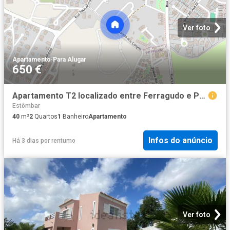
Ver foto
Apartamento
·
Para Alugar
650 €
Apartamento T2 localizado entre Ferragudo e Pachal
Estômbar
40
m²
2
Quartos
1
Banheiro
Apartamento
Infos do anúncio
Há 3 dias
por
rentumo
Ver foto