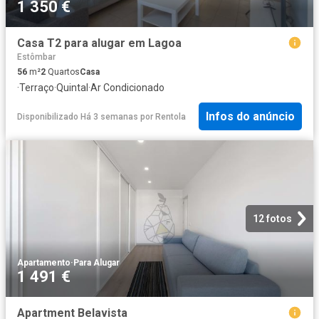
1 350 €
Casa T2 para alugar em Lagoa
Estômbar
56
m²
2
Quartos
Casa
·
Terraço
·
Quintal
·
Ar Condicionado
Infos do anúncio
Disponibilizado Há 3 semanas
por
Rentola
12 fotos
Apartamento
·
Para Alugar
1 491 €
Apartment Belavista