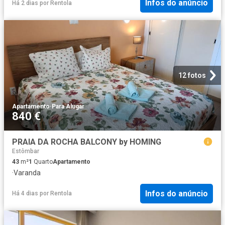
Infos do anúncio
Há 2 dias
por
Rentola
12 fotos
Apartamento
·
Para Alugar
840 €
PRAIA DA ROCHA BALCONY by HOMING
Estômbar
43
m²
1
Quarto
Apartamento
·
Varanda
Infos do anúncio
Há 4 dias
por
Rentola