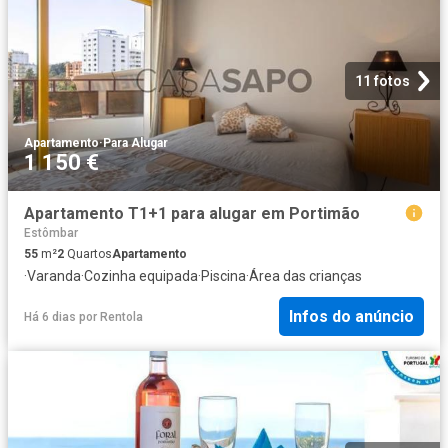
11 fotos
Apartamento
·
Para Alugar
1 150 €
Apartamento T1+1 para alugar em Portimão
Estômbar
55
m²
2
Quartos
Apartamento
·
Varanda
·
Cozinha equipada
·
Piscina
·
Área das crianças
Infos do anúncio
Há 6 dias
por
Rentola