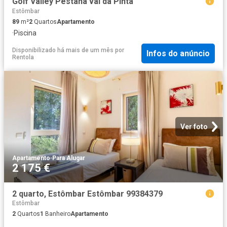
Golf Valley Pestana val da Pinta
Estômbar
89
m²
2
Quartos
Apartamento
·
Piscina
Disponibilizado há mais de um mês
por
Infos do anúncio
Rentola
Ver foto
Apartamento
·
Para Alugar
2 175 €
2 quarto, Estômbar Estômbar 99384379
Estômbar
2
Quartos
1
Banheiro
Apartamento