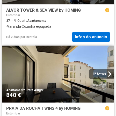
ALVOR TOWER & SEA VIEW by HOMING
Estômbar
37
m²
1
Quarto
Apartamento
·
Varanda
·
Cozinha equipada
Infos do anúncio
Há 2 dias
por
Rentola
12 fotos
Apartamento
·
Para Alugar
840 €
PRAIA DA ROCHA TWINS 4 by HOMING
Estômbar