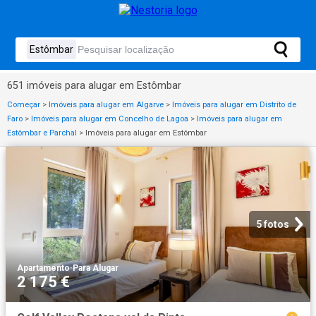
651 imóveis para alugar em Estômbar
Começar
>
Imóveis para alugar em Algarve
>
Imóveis para alugar em Distrito de
Faro
>
Imóveis para alugar em Concelho de Lagoa
>
Imóveis para alugar em
Estômbar e Parchal
>
Imóveis para alugar em Estômbar
5 fotos
Apartamento
·
Para Alugar
2 175 €