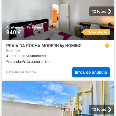
12 fotos
Apartamento
·
Para Alugar
840 €
Nova oferta
PRAIA DA ROCHA MODERN by HOMING
Estômbar
41
m²
1
Quarto
Apartamento
·
Varanda
·
Vista panorâmica
Infos do anúncio
Há: 1 dia
por
Rentola
12 fotos