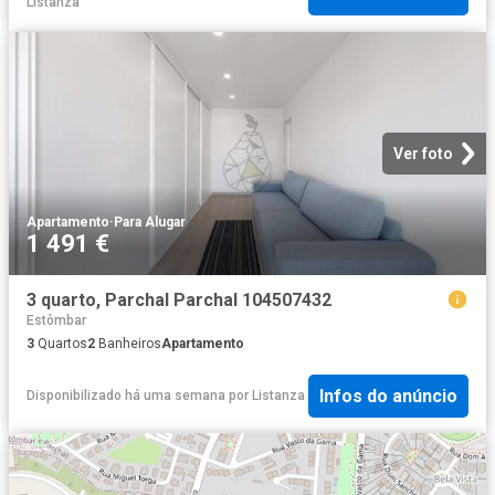
Listanza
Ver foto
Apartamento
·
Para Alugar
1 491 €
3 quarto, Parchal Parchal 104507432
Estômbar
3
Quartos
2
Banheiros
Apartamento
Infos do anúncio
Disponibilizado há uma semana
por
Listanza