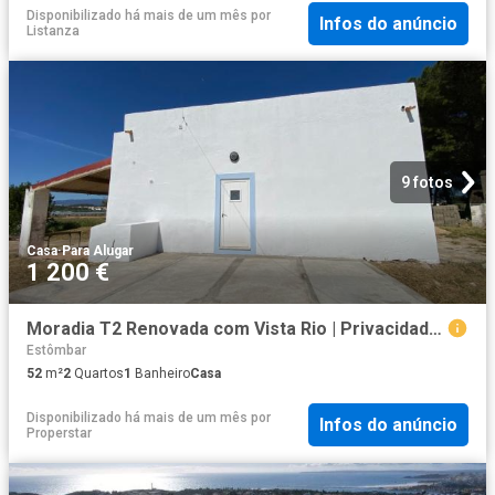
Disponibilizado há mais de um mês
por
Infos do anúncio
Listanza
9 fotos
Casa
·
Para Alugar
1 200 €
Moradia T2 Renovada com Vista Rio | Privacidade Total | Despesas Incluídas Parchal
Estômbar
52
m²
2
Quartos
1
Banheiro
Casa
Disponibilizado há mais de um mês
por
Infos do anúncio
Properstar