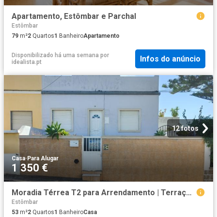
Apartamento, Estômbar e Parchal
Estômbar
79
m²
2
Quartos
1
Banheiro
Apartamento
Disponibilizado há uma semana
por
Infos do anúncio
idealista.pt
12 fotos
Casa
·
Para Alugar
1 350 €
Moradia Térrea T2 para Arrendamento | Terraço com Vista Rio Arade
Estômbar
53
m²
2
Quartos
1
Banheiro
Casa