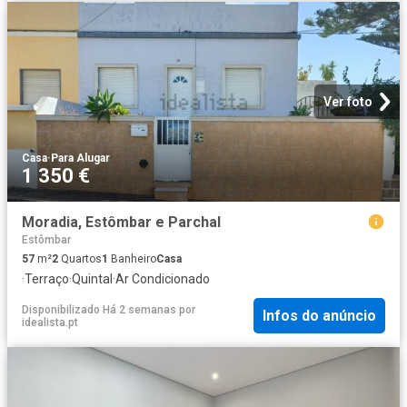
Ver foto
Casa
·
Para Alugar
1 350 €
Moradia, Estômbar e Parchal
Estômbar
57
m²
2
Quartos
1
Banheiro
Casa
·
Terraço
·
Quintal
·
Ar Condicionado
Disponibilizado Há 2 semanas
por
Infos do anúncio
idealista.pt