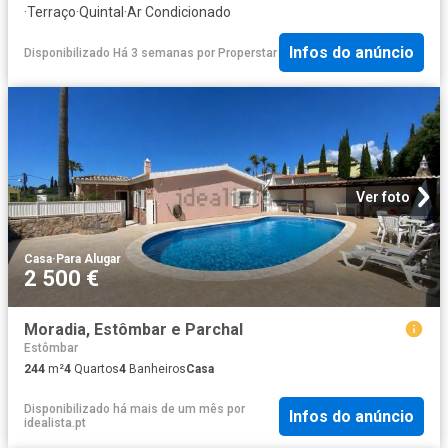
·
Terraço
·
Quintal
·
Ar Condicionado
Infos do anúncio
Disponibilizado Há 3 semanas
por
Properstar
Ver foto
Casa
·
Para Alugar
2 500 €
Moradia, Estômbar e Parchal
Estômbar
244
m²
4
Quartos
4
Banheiros
Casa
Disponibilizado há mais de um mês
por
Infos do anúncio
idealista.pt