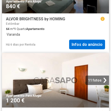
Apartamento
·
Para Alugar
840 €
ALVOR BRIGHTNESS by HOMING
Estômbar
64
m²
1
Quarto
Apartamento
·
Varanda
Infos do anúncio
Há 6 dias
por
Rentola
11 fotos
Apartamento
·
Para Alugar
1 200 €