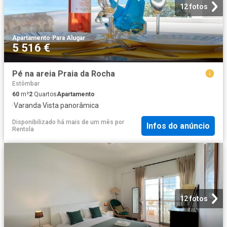
12 fotos
Apartamento
·
Para Alugar
5 516 €
Pé na areia Praia da Rocha
Estômbar
60
m²
2
Quartos
Apartamento
·
Varanda
·
Vista panorâmica
Disponibilizado há mais de um mês
por
Infos do anúncio
Rentola
12 fotos