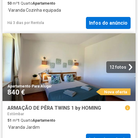
50
m²
1
Quarto
Apartamento
·
Varanda
·
Cozinha equipada
Infos do anúncio
Há 3 dias
por
Rentola
12 fotos
Apartamento
·
Para Alugar
840 €
Nova oferta
ARMAÇÃO DE PÊRA TWINS 1 by HOMING
Estômbar
51
m²
1
Quarto
Apartamento
·
Varanda
·
Jardim