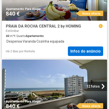
Apartamento
·
Para Alugar
840 €
Nova oferta
PRAIA DA ROCHA CENTRAL 2 by HOMING
Estômbar
40
m²
1
Quarto
Apartamento
·
Despensa
·
Varanda
·
Cozinha equipada
Infos do anúncio
Há 2 dias
por
Rentola
12 fotos
Apartamento
·
Para Alugar
840 €
Nova oferta