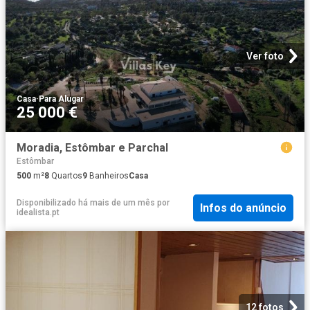
Ver foto
Casa
·
Para Alugar
25 000 €
Moradia, Estômbar e Parchal
Estômbar
500
m²
8
Quartos
9
Banheiros
Casa
Disponibilizado há mais de um mês
por
Infos do anúncio
idealista.pt
12 fotos