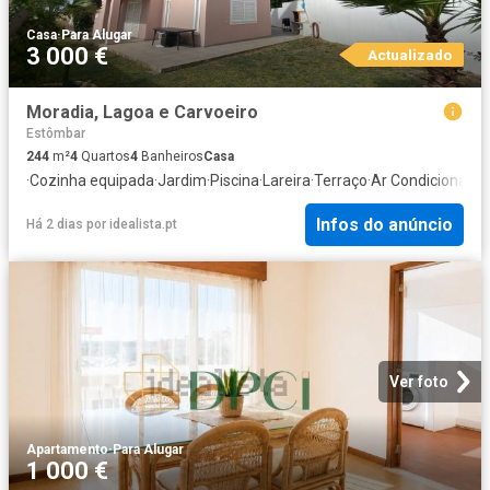
Casa
·
Para Alugar
3 000 €
Actualizado
Moradia, Lagoa e Carvoeiro
Estômbar
244
m²
4
Quartos
4
Banheiros
Casa
·
Cozinha equipada
·
Jardim
·
Piscina
·
Lareira
·
Terraço
·
Ar Condicionado
·
Infos do anúncio
Há 2 dias
por
idealista.pt
Ver foto
Apartamento
·
Para Alugar
1 000 €