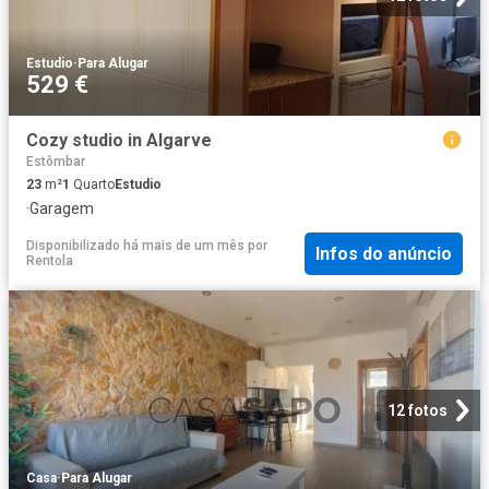
Estudio
·
Para Alugar
529 €
Cozy studio in Algarve
Estômbar
23
m²
1
Quarto
Estudio
·
Garagem
Disponibilizado há mais de um mês
por
Infos do anúncio
Rentola
12 fotos
Casa
·
Para Alugar