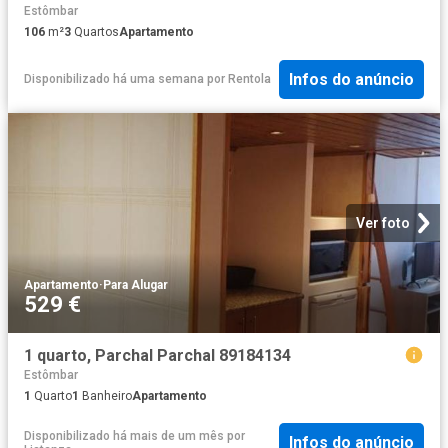
Estômbar
106
m²
3
Quartos
Apartamento
Infos do anúncio
Disponibilizado há uma semana
por
Rentola
Ver foto
Apartamento
·
Para Alugar
529 €
1 quarto, Parchal Parchal 89184134
Estômbar
1
Quarto
1
Banheiro
Apartamento
Disponibilizado há mais de um mês
por
Infos do anúncio