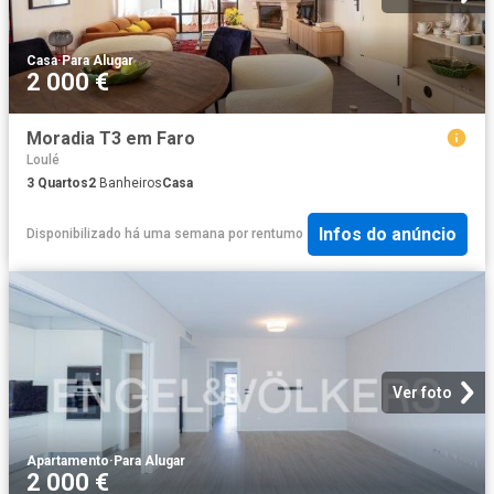
Casa
·
Para Alugar
2 000 €
Moradia T3 em Faro
Loulé
3
Quartos
2
Banheiros
Casa
Infos do anúncio
Disponibilizado há uma semana
por
rentumo
Ver foto
Apartamento
·
Para Alugar
2 000 €