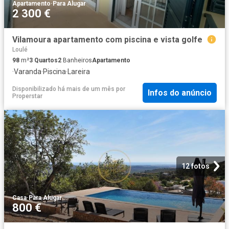
Apartamento
·
Para Alugar
2 300 €
Vilamoura apartamento com piscina e vista golfe
Loulé
98
m²
3
Quartos
2
Banheiros
Apartamento
·
Varanda
·
Piscina
·
Lareira
Disponibilizado há mais de um mês
por
Infos do anúncio
Properstar
12 fotos
Casa
·
Para Alugar
800 €