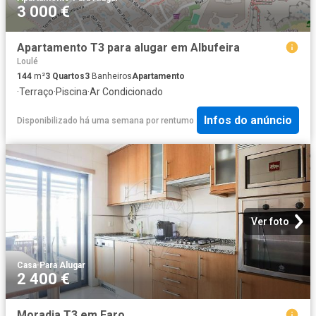
3 000 €
Apartamento T3 para alugar em Albufeira
Loulé
144
m²
3
Quartos
3
Banheiros
Apartamento
·
Terraço
·
Piscina
·
Ar Condicionado
Infos do anúncio
Disponibilizado há uma semana
por
rentumo
Ver foto
Casa
·
Para Alugar
2 400 €
Moradia T3 em Faro