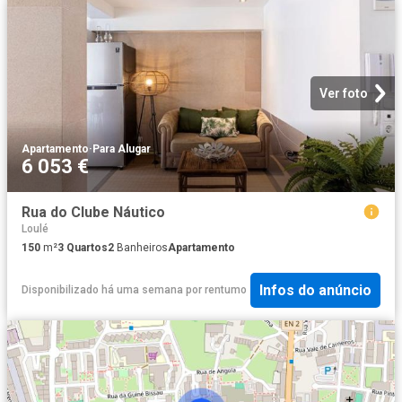
Ver foto
Apartamento
·
Para Alugar
6 053 €
Rua do Clube Náutico
Loulé
150
m²
3
Quartos
2
Banheiros
Apartamento
Infos do anúncio
Disponibilizado há uma semana
por
rentumo