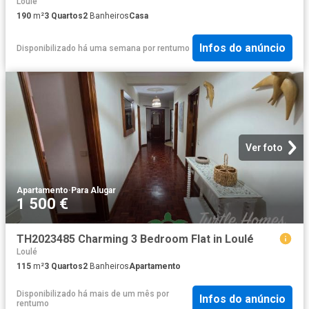
Loulé
190
m²
3
Quartos
2
Banheiros
Casa
Infos do anúncio
Disponibilizado há uma semana
por
rentumo
Ver foto
Apartamento
·
Para Alugar
1 500 €
TH2023485 Charming 3 Bedroom Flat in Loulé
Loulé
115
m²
3
Quartos
2
Banheiros
Apartamento
Disponibilizado há mais de um mês
por
Infos do anúncio
rentumo