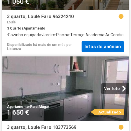
1 050 €
3 quarto, Loulé Faro 96324240
Loulé
3
Quartos
Apartamento
·
Cozinha equipada
·
Jardim
·
Piscina
·
Terraço
·
Academia
·
Ar Condicion
Disponibilizado há mais de um mês
por
Infos do anúncio
Listanza
Ver foto
Apartamento
·
Para Alugar
1 650 €
Actualizado
3 quarto, Loule Faro 103773569