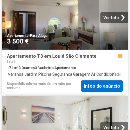
Ver foto
Apartamento
·
Para Alugar
3 500 €
Apartamento T3 em Loulé São Clemente
Loulé
171
m²
3
Quartos
3
Banheiros
Apartamento
·
Varanda
·
Jardim
·
Piscina
·
Segurança
·
Garagem
·
Ar Condicionado
·
Área
Disponibilizado há mais de um mês
por
Infos do anúncio
rentumo
Ver foto