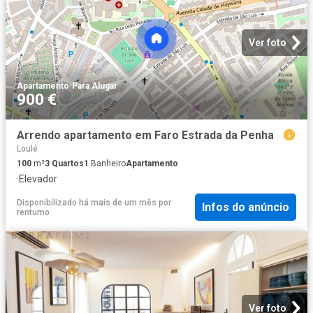
Ver foto
Apartamento
·
Para Alugar
900 €
Arrendo apartamento em Faro Estrada da Penha
Loulé
100
m²
3
Quartos
1
Banheiro
Apartamento
·
Elevador
Disponibilizado há mais de um mês
por
Infos do anúncio
rentumo
Ver foto