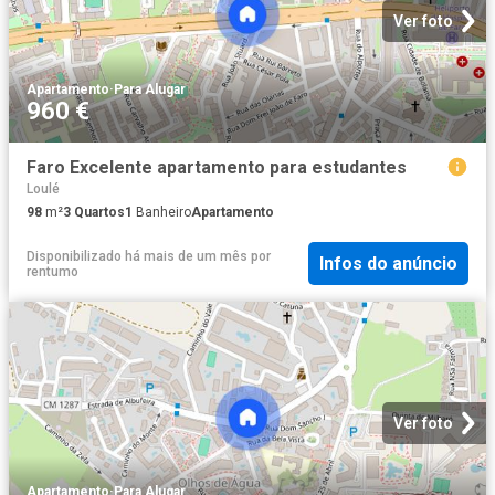
Ver foto
Apartamento
·
Para Alugar
960 €
Faro Excelente apartamento para estudantes
Loulé
98
m²
3
Quartos
1
Banheiro
Apartamento
Disponibilizado há mais de um mês
por
Infos do anúncio
rentumo
Ver foto
Apartamento
·
Para Alugar