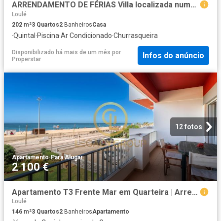
ARRENDAMENTO DE FÉRIAS Villa localizada numa zona de campo muito sossegada, a 5 min de Loulé
Loulé
202
m²
3
Quartos
2
Banheiros
Casa
·
Quintal
·
Piscina
·
Ar Condicionado
·
Churrasqueira
Disponibilizado há mais de um mês
por
Infos do anúncio
Properstar
12 fotos
Apartamento
·
Para Alugar
2 100 €
Apartamento T3 Frente Mar em Quarteira | Arrendamento
Loulé
146
m²
3
Quartos
2
Banheiros
Apartamento