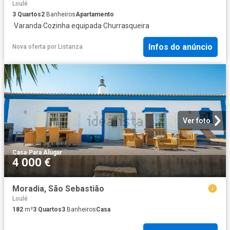
Loulé
3
Quartos
2
Banheiros
Apartamento
·
Varanda
·
Cozinha equipada
·
Churrasqueira
Infos do anúncio
Nova oferta
por
Listanza
Ver foto
Casa
·
Para Alugar
4 000 €
Moradia, São Sebastião
Loulé
182
m²
3
Quartos
3
Banheiros
Casa