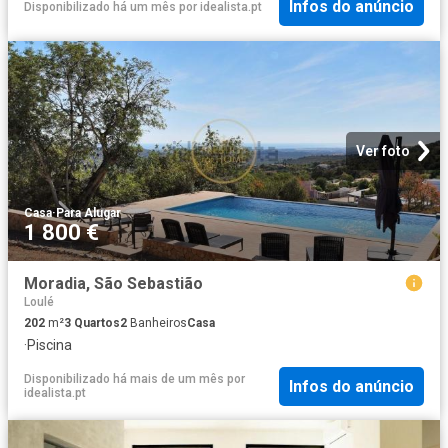
Infos do anúncio
Disponibilizado há um mês
por
idealista.pt
Ver foto
Casa
·
Para Alugar
1 800 €
Moradia, São Sebastião
Loulé
202
m²
3
Quartos
2
Banheiros
Casa
·
Piscina
Disponibilizado há mais de um mês
por
Infos do anúncio
idealista.pt