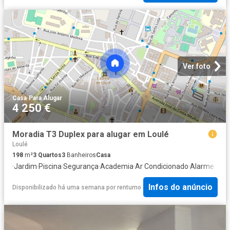
Ver foto
Casa
·
Para Alugar
4 250 €
Moradia T3 Duplex para alugar em Loulé
Loulé
198
m²
3
Quartos
3
Banheiros
Casa
·
Jardim
·
Piscina
·
Segurança
·
Academia
·
Ar Condicionado
·
Alarme
Infos do anúncio
Disponibilizado há uma semana
por
rentumo