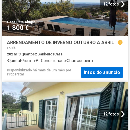
12 fotos
Casa
·
Para Alugar
1 800 €
ARRENDAMENTO DE INVERNO OUTUBRO A ABRIL
Loulé
202
m²
3
Quartos
2
Banheiros
Casa
·
Quintal
·
Piscina
·
Ar Condicionado
·
Churrasqueira
Disponibilizado há mais de um mês
por
Infos do anúncio
Properstar
12 fotos