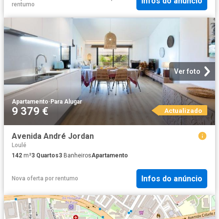
Infos do anúncio
rentumo
Ver foto
Apartamento
·
Para Alugar
9 379 €
Actualizado
Avenida André Jordan
Loulé
142
m²
3
Quartos
3
Banheiros
Apartamento
Infos do anúncio
Nova oferta
por
rentumo