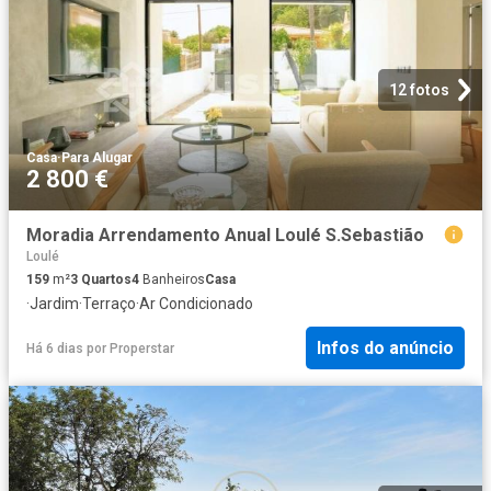
12 fotos
Casa
·
Para Alugar
2 800 €
Moradia Arrendamento Anual Loulé S.Sebastião
Loulé
159
m²
3
Quartos
4
Banheiros
Casa
·
Jardim
·
Terraço
·
Ar Condicionado
Infos do anúncio
Há 6 dias
por
Properstar