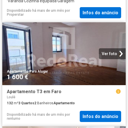
·
Varanda
·
Cozinha equipada
·
Garagem
Disponibilizado há mais de um mês
por
Infos do anúncio
Properstar
Ver foto
Apartamento
·
Para Alugar
1 600 €
Apartamento T3 em Faro
Loulé
132
m²
3
Quartos
2
Banheiros
Apartamento
Disponibilizado há mais de um mês
por
Infos do anúncio
rentumo