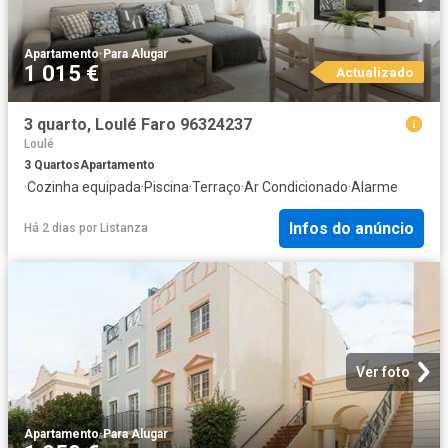
Apartamento
·
Para Alugar
1 015 €
Actualizado
3 quarto, Loulé Faro 96324237
Loulé
3
Quartos
Apartamento
·
Cozinha equipada
·
Piscina
·
Terraço
·
Ar Condicionado
·
Alarme
Infos do anúncio
Há 2 dias
por
Listanza
Ver foto
Apartamento
·
Para Alugar