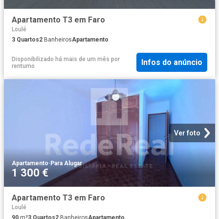
Apartamento T3 em Faro
Loulé
3
Quartos
2
Banheiros
Apartamento
Disponibilizado há mais de um mês
por
Infos do anúncio
rentumo
Ver foto
Apartamento
·
Para Alugar
1 300 €
Apartamento T3 em Faro
Loulé
90
m²
3
Quartos
2
Banheiros
Apartamento