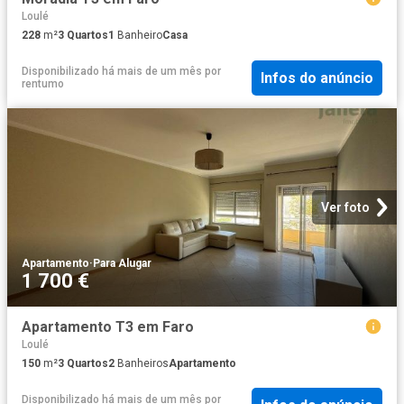
Loulé
228
m²
3
Quartos
1
Banheiro
Casa
Disponibilizado há mais de um mês
por
Infos do anúncio
rentumo
Ver foto
Apartamento
·
Para Alugar
1 700 €
Apartamento T3 em Faro
Loulé
150
m²
3
Quartos
2
Banheiros
Apartamento
Disponibilizado há mais de um mês
por