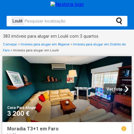
383 imóveis para alugar em Loulé com 3 quartos
Começar
>
Imóveis para alugar em Algarve
>
Imóveis para alugar em Distrito de
Faro
>
Imóveis para alugar em Loulé
Ver foto
Casa
·
Para Alugar
3 200 €
Moradia T3+1 em Faro