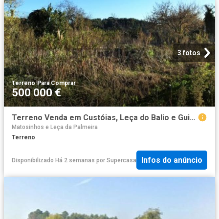
3 fotos
Terreno
·
Para Comprar
500 000 €
Terreno Venda em Custóias, Leça do Balio e Guifões,Matosinhos
Matosinhos e Leça da Palmeira
Terreno
Infos do anúncio
Disponibilizado Há 2 semanas
por
Supercasa