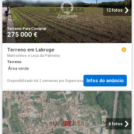
12 fotos
Terreno
·
Para Comprar
275 000 €
Terreno em Labruge
Matosinhos e Leça da Palmeira
Terreno
·
Área verde
Infos do anúncio
Disponibilizado Há 2 semanas
por
Supercasa
6 fotos