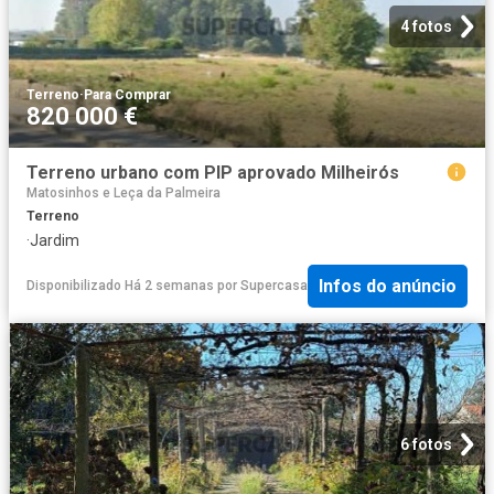
4 fotos
Terreno
·
Para Comprar
820 000 €
Terreno urbano com PIP aprovado Milheirós
Matosinhos e Leça da Palmeira
Terreno
·
Jardim
Infos do anúncio
Disponibilizado Há 2 semanas
por
Supercasa
6 fotos