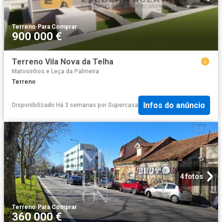
Terreno
·
Para Comprar
900 000 €
Terreno Vila Nova da Telha
Matosinhos e Leça da Palmeira
Terreno
Infos do anúncio
Disponibilizado Há 3 semanas
por
Supercasa
4 fotos
Terreno
·
Para Comprar
360 000 €