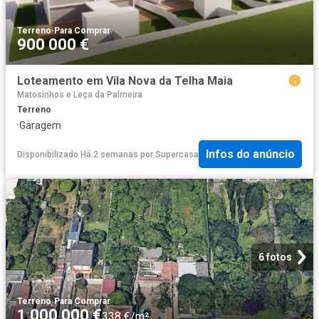
Terreno
·
Para Comprar
900 000 €
Loteamento em Vila Nova da Telha Maia
Matosinhos e Leça da Palmeira
Terreno
·
Garagem
Infos do anúncio
Disponibilizado Há 2 semanas
por
Supercasa
6 fotos
Terreno
·
Para Comprar
1 000 000 €
338 €/m²