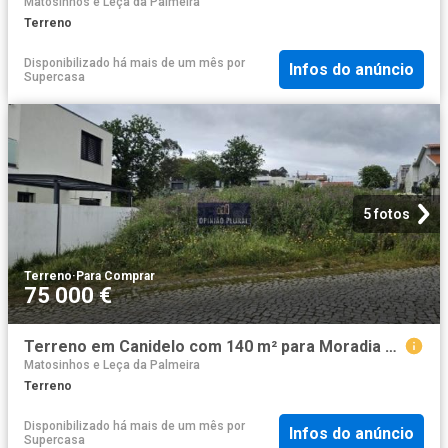
Matosinhos e Leça da Palmeira
Terreno
Disponibilizado há mais de um mês
por
Infos do anúncio
Supercasa
5 fotos
Terreno
·
Para Comprar
75 000 €
Terreno em Canidelo com 140 m² para Moradia de Sonho
Matosinhos e Leça da Palmeira
Terreno
Disponibilizado há mais de um mês
por
Infos do anúncio
Supercasa