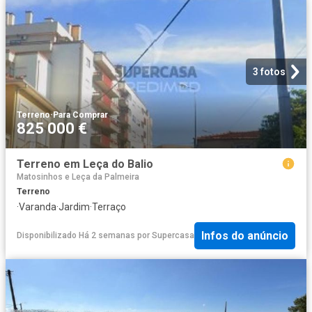
3 fotos
Terreno
·
Para Comprar
825 000 €
Terreno em Leça do Balio
Matosinhos e Leça da Palmeira
Terreno
·
Varanda
·
Jardim
·
Terraço
Infos do anúncio
Disponibilizado Há 2 semanas
por
Supercasa