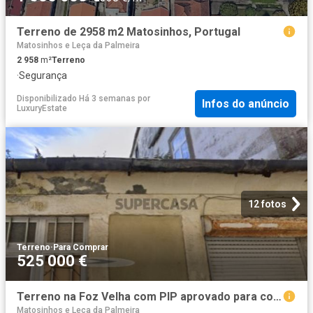
Terreno de 2958 m2 Matosinhos, Portugal
Matosinhos e Leça da Palmeira
2 958
m²
Terreno
·
Segurança
Disponibilizado Há 3 semanas
por
Infos do anúncio
LuxuryEstate
12 fotos
Terreno
·
Para Comprar
525 000 €
Terreno na Foz Velha com PIP aprovado para construção de 1 moradia
Matosinhos e Leça da Palmeira