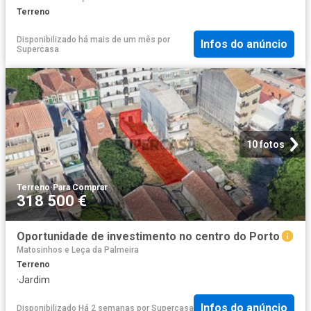
Terreno
Disponibilizado há mais de um mês
por
Infos do anúncio
Supercasa
10 fotos
Terreno
·
Para Comprar
318 500 €
Oportunidade de investimento no centro do Porto
Matosinhos e Leça da Palmeira
Terreno
·
Jardim
Infos do anúncio
Disponibilizado Há 2 semanas
por
Supercasa