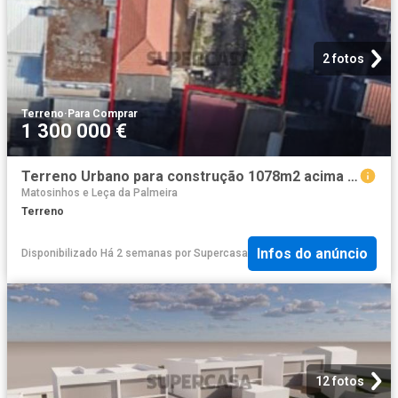
2 fotos
Terreno
·
Para Comprar
1 300 000 €
Terreno Urbano para construção 1078m2 acima do solo, no centro do Porto
Matosinhos e Leça da Palmeira
Terreno
Infos do anúncio
Disponibilizado Há 2 semanas
por
Supercasa
12 fotos