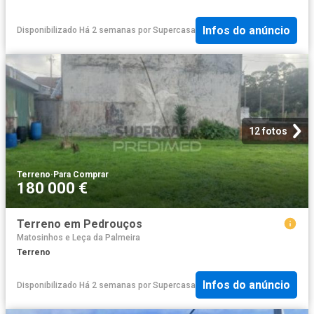
Infos do anúncio
Disponibilizado Há 2 semanas
por
Supercasa
12 fotos
Terreno
·
Para Comprar
180 000 €
Terreno em Pedrouços
Matosinhos e Leça da Palmeira
Terreno
Infos do anúncio
Disponibilizado Há 2 semanas
por
Supercasa