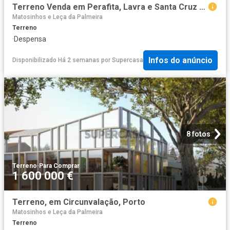
Terreno Venda em Perafita, Lavra e Santa Cruz do Bispo,Matosinhos
Matosinhos e Leça da Palmeira
Terreno
·
Despensa
Infos do anúncio
Disponibilizado Há 2 semanas
por
Supercasa
8 fotos
Terreno
·
Para Comprar
1 600 000 €
Terreno, em Circunvalação, Porto
Matosinhos e Leça da Palmeira
Terreno