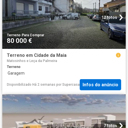
12 fotos
Terreno
·
Para Comprar
80 000 €
Terreno em Cidade da Maia
Matosinhos e Leça da Palmeira
Terreno
·
Garagem
Infos do anúncio
Disponibilizado Há 2 semanas
por
Supercasa
7 fotos