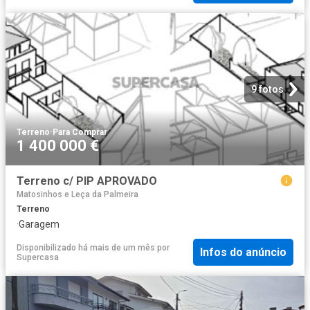
9 fotos
Terreno
·
Para Comprar
1 400 000 €
Terreno c/ PIP APROVADO
Matosinhos e Leça da Palmeira
Terreno
·
Garagem
Disponibilizado há mais de um mês
por
Infos do anúncio
Supercasa