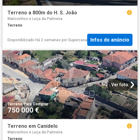
Terreno a 800m do H. S. João
Matosinhos e Leça da Palmeira
Terreno
Infos do anúncio
Disponibilizado Há 2 semanas
por
Supercasa
Ver foto
Terreno
·
Para Comprar
750 000 €
Terreno em Canidelo
Matosinhos e Leça da Palmeira
Terreno