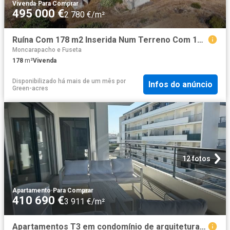
Vivenda
·
Para Comprar
495 000 €
2 780 €/m²
Ruína Com 178 m2 Inserida Num Terreno Com 18440 M2 Situada P. 178m² Quelfes
Moncarapacho e Fuseta
178
m²
Vivenda
Disponibilizado há mais de um mês
por
Infos do anúncio
Green-acres
12 fotos
Apartamento
·
Para Comprar
410 690 €
3 911 €/m²
Apartamentos T3 em condomínio de arquitetura moderna em Olhã. 105m² Quelfes