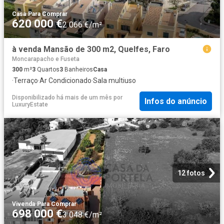
Casa
·
Para Comprar
620 000 €
2 066 €/m²
à venda Mansão de 300 m2, Quelfes, Faro
Moncarapacho e Fuseta
300
m²
3
Quartos
3
Banheiros
Casa
·
Terraço
·
Ar Condicionado
·
Sala multiuso
Disponibilizado há mais de um mês
por
Infos do anúncio
LuxuryEstate
12 fotos
Vivenda
·
Para Comprar
698 000 €
3 048 €/m²