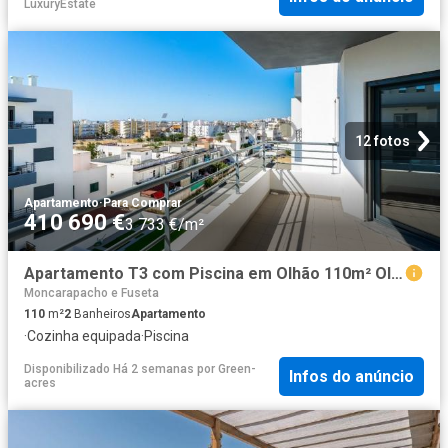
LuxuryEstate
12 fotos
Apartamento
·
Para Comprar
410 690 €
3 733 €/m²
Apartamento T3 com Piscina em Olhão 110m² Olhão
Moncarapacho e Fuseta
110
m²
2
Banheiros
Apartamento
·
Cozinha equipada
·
Piscina
Disponibilizado Há 2 semanas
por
Green-
Infos do anúncio
acres