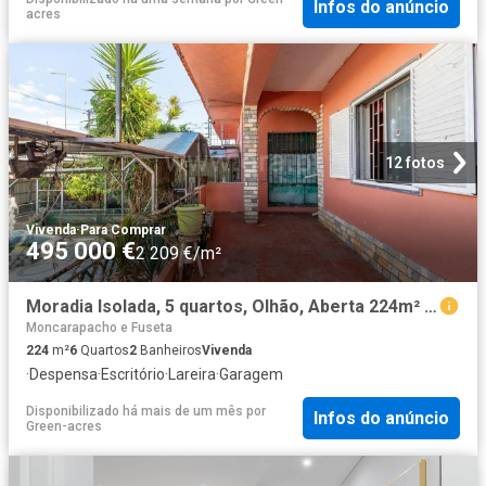
Infos do anúncio
acres
12 fotos
Vivenda
·
Para Comprar
495 000 €
2 209 €/m²
Moradia Isolada, 5 quartos, Olhão, Aberta 224m² Olhão
Moncarapacho e Fuseta
224
m²
6
Quartos
2
Banheiros
Vivenda
·
Despensa
·
Escritório
·
Lareira
·
Garagem
Disponibilizado há mais de um mês
por
Infos do anúncio
Green-acres