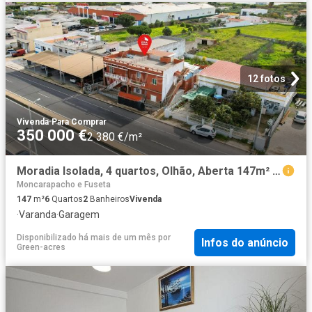
12 fotos
Vivenda
·
Para Comprar
350 000 €
2 380 €/m²
Moradia Isolada, 4 quartos, Olhão, Aberta 147m² Olhão
Moncarapacho e Fuseta
147
m²
6
Quartos
2
Banheiros
Vivenda
·
Varanda
·
Garagem
Disponibilizado há mais de um mês
por
Infos do anúncio
Green-acres