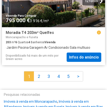
12 fotos
Vivenda
·
Para Comprar
795 000 €
3 916 €/m²
Moradia T4 203m² Quelfes
Moncarapacho e Fuseta
203
m²
6
Quartos
4
Banheiros
Vivenda
·
Jardim
·
Piscina
·
Garagem
·
Ar Condicionado
·
Sala multiuso
Disponibilizado há mais de um mês
por
Infos do anúncio
Green-acres
1
2
3
4
5
>
Pesquisas relacionadas
Imóveis à venda em Moncarapacho
,
Imóveis à venda em
Alfandanga
,
Imóveis à venda em Fuseta
,
Imóveis à venda em Bias