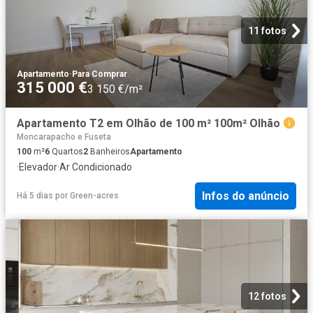
11 fotos
Apartamento
·
Para Comprar
315 000 €
3 150 €/m²
Apartamento T2 em Olhão de 100 m² 100m² Olhão
Moncarapacho e Fuseta
100
m²
6
Quartos
2
Banheiros
Apartamento
·
Elevador
·
Ar Condicionado
Infos do anúncio
Há 5 dias
por
Green-acres
12 fotos