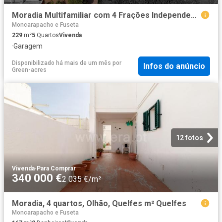
​​​​​​​Moradia Multifamiliar com 4 Frações Independentes | P. 229m² Pechão
Moncarapacho e Fuseta
229
m²
5
Quartos
Vivenda
·
Garagem
Disponibilizado há mais de um mês
por
Infos do anúncio
Green-acres
12 fotos
Vivenda
·
Para Comprar
340 000 €
2 035 €/m²
Moradia, 4 quartos, Olhão, Quelfes m² Quelfes
Moncarapacho e Fuseta