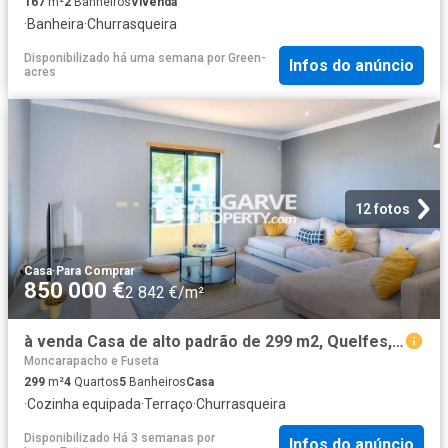
167
m²
2
Banheiros
Vivenda
·
Banheira
·
Churrasqueira
Disponibilizado há uma semana
por
Green-
Infos do anúncio
acres
12 fotos
Casa
·
Para Comprar
850 000 €
2 842 €/m²
à venda Casa de alto padrão de 299 m2, Quelfes, Faro
Moncarapacho e Fuseta
299
m²
4
Quartos
5
Banheiros
Casa
·
Cozinha equipada
·
Terraço
·
Churrasqueira
Disponibilizado Há 3 semanas
por
Infos do anúncio