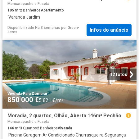
Moncarapacho e Fuseta
105
m²
2
Banheiros
Apartamento
·
Varanda
·
Jardim
Disponibilizado Há 3 semanas
por
Green-
Infos do anúncio
acres
12 fotos
Vivenda
·
Para Comprar
850 000 €
5 821 €/m²
Moradia, 2 quartos, Olhão, Aberta 146m² Pechão
Moncarapacho e Fuseta
146
m²
3
Quartos
2
Banheiros
Vivenda
·
Piscina
·
Garagem
·
Ar Condicionado
·
Churrasqueira
·
Segurança