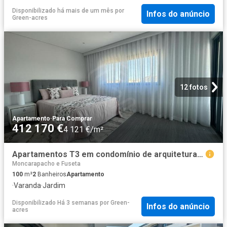
Disponibilizado há mais de um mês
por
Infos do anúncio
Green-acres
12 fotos
Apartamento
·
Para Comprar
412 170 €
4 121 €/m²
Apartamentos T3 em condomínio de arquitetura moderna em Olhã. 100m² Quelfes
Moncarapacho e Fuseta
100
m²
2
Banheiros
Apartamento
·
Varanda
·
Jardim
Disponibilizado Há 3 semanas
por
Green-
Infos do anúncio
acres