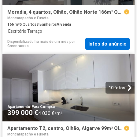
Moradia, 4 quartos, Olhão, Olhão Norte 166m² Quelfes
Moncarapacho e Fuseta
166
m²
5
Quartos
3
Banheiros
Vivenda
·
Escritório
·
Terraço
Disponibilizado há mais de um mês
por
Infos do anúncio
Green-acres
10 fotos
Apartamento
·
Para Comprar
399 000 €
4 030 €/m²
Apartamento T2, centro, Olhão, Algarve 99m² Olhão
Moncarapacho e Fuseta