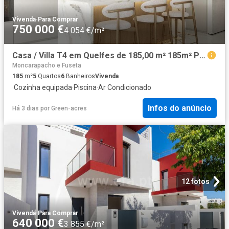
Vivenda
·
Para Comprar
750 000 €
4 054 €/m²
Casa / Villa T4 em Quelfes de 185,00 m² 185m² Pechão
Moncarapacho e Fuseta
185
m²
5
Quartos
6
Banheiros
Vivenda
·
Cozinha equipada
·
Piscina
·
Ar Condicionado
Infos do anúncio
Há 3 dias
por
Green-acres
12 fotos
Vivenda
·
Para Comprar
640 000 €
3 855 €/m²