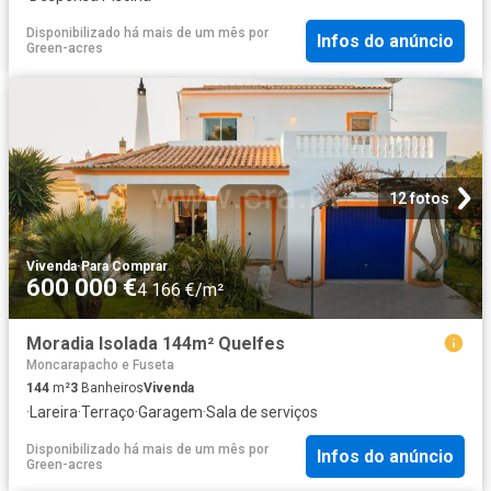
Disponibilizado há mais de um mês
por
Infos do anúncio
Green-acres
12 fotos
Vivenda
·
Para Comprar
600 000 €
4 166 €/m²
Moradia Isolada 144m² Quelfes
Moncarapacho e Fuseta
144
m²
3
Banheiros
Vivenda
·
Lareira
·
Terraço
·
Garagem
·
Sala de serviços
Disponibilizado há mais de um mês
por
Infos do anúncio
Green-acres