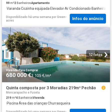
99
m²
2
Banheiros
Apartamento
·
Varanda
·
Cozinha equipada
·
Elevador
·
Ar Condicionado
·
Banheira
Disponibilizado há uma semana
por
Green-
Infos do anúncio
acres
12 fotos
Vivenda
·
Para Comprar
680 000 €
3 105 €/m²
Quinta composta por 3 Moradias 219m² Pechão
Moncarapacho e Fuseta
219
m²
4
Banheiros
Vivenda
·
Piscina
·
Área das crianças
·
Churrasqueira
Disponibilizado há uma semana
por
Green-