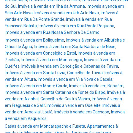
do Sul
,
Imóveis à venda em Ilha da Armona
,
Imóveis à venda em
Sitio Arte Nova
,
Imóveis à venda em Urb Arte Nova
,
Imóveis à
venda em Rua Da Ponte Grande
,
Imóveis à venda em Rua
Francisco Batista
,
Imóveis à venda em Rua Ponte Pequena
,
Imóveis à venda em Rua Nossa Senhora De Carmo
Imóveis à venda em Boliqueime
,
Imóveis à venda em Albufeira e
Olhos de Água
,
Imóveis à venda em Santa Bárbara de Nexe
,
Imóveis à venda em Conceição e Estoi
,
Imóveis à venda em
Pechão
,
Imóveis à venda em Montenegro
,
Imóveis à venda em
Quelfes
,
Imóveis à venda em Conceição e Cabanas de Tavira
,
Imóveis à venda em Santa Luzia, Concelho de Tavira
,
Imóveis à
venda em Altura
,
Imóveis à venda em Vila Nova de Cacela
,
Imóveis à venda em Monte Gordo
,
Imóveis à venda em Benafim
,
Imóveis à venda em Santa Catarina da Fonte do Bispo
,
Imóveis à
venda em Azinhal, Concelho de Castro Marim
,
Imóveis à venda
em Freguesía de Salir
,
Imóveis à venda em Odeleite
,
Imóveis à
venda em Ameixial, Loulé
,
Imóveis à venda em Cachopo
,
Imóveis
à venda em Vaqueiros
Casas à venda em Moncarapacho e Fuseta
,
Apartamentos à
venda em Moncarapacho e Fuseta
,
Terrenos à venda em