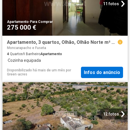
11 fotos
Apartamento
·
Para Comprar
275 000 €
Apartamento, 3 quartos, Olhão, Olhão Norte m² Quelfes
Moncarapacho e Fuseta
4
Quartos
1
Banheiro
Apartamento
·
Cozinha equipada
Disponibilizado há mais de um mês
por
Infos do anúncio
Green-acres
12 fotos