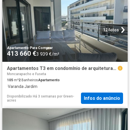
12 fotos
Apartamento
·
Para Comprar
413 660 €
3 939 €/m²
Apartamentos T3 em condomínio de arquitetura moderna em Olhã. 105m² Quelfes
Moncarapacho e Fuseta
105
m²
2
Banheiros
Apartamento
·
Varanda
·
Jardim
Disponibilizado Há 3 semanas
por
Green-
Infos do anúncio
acres