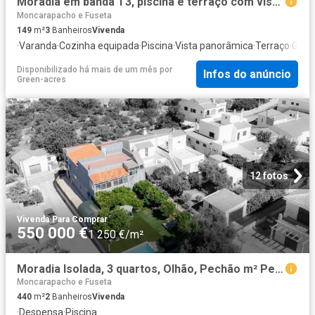
Moradia em banda T3, piscina e terraço com vista mar, Fuseta. 149m² Moncarapacho e fuseta
Moncarapacho e Fuseta
149
m²
3
Banheiros
Vivenda
·
Varanda
·
Cozinha equipada
·
Piscina
·
Vista panorâmica
·
Terraço
·
Gar
Disponibilizado há mais de um mês
por
Infos do anúncio
Green-acres
12 fotos
Vivenda
·
Para Comprar
550 000 €
1 250 €/m²
Moradia Isolada, 3 quartos, Olhão, Pechão m² Pechão
Moncarapacho e Fuseta
440
m²
2
Banheiros
Vivenda
·
Despensa
·
Piscina