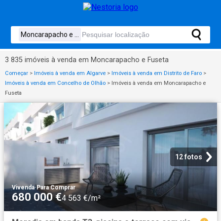
3 835 imóveis à venda em Moncarapacho e Fuseta
Começar
>
Imóveis à venda em Algarve
>
Imóveis à venda em Distrito de Faro
>
Imóveis à venda em Concelho de Olhão
>
Imóveis à venda em Moncarapacho e
Fuseta
12 fotos
Vivenda
·
Para Comprar
680 000 €
4 563 €/m²