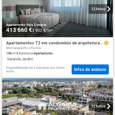
12 fotos
Apartamento
·
Para Comprar
413 660 €
3 902 €/m²
Apartamentos T3 em condomínio de arquitetura moderna em Olhã. 106m² Quelfes
Moncarapacho e Fuseta
106
m²
2
Banheiros
Apartamento
·
Varanda
·
Jardim
Disponibilizado Há 3 semanas
por
Green-
Infos do anúncio
acres
12 fotos