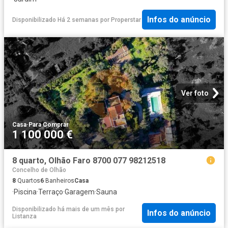
Infos do anúncio
Disponibilizado Há 2 semanas
por
Properstar
Ver foto
Casa
·
Para Comprar
1 100 000 €
8 quarto, Olhão Faro 8700 077 98212518
Concelho de Olhão
8
Quartos
6
Banheiros
Casa
·
Piscina
·
Terraço
·
Garagem
·
Sauna
Disponibilizado há mais de um mês
por
Infos do anúncio
Listanza