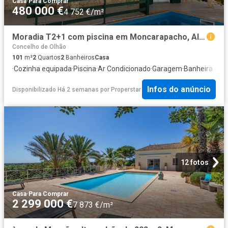
Casa
·
Para Comprar
480 000 €
4 752 €/m²
Moradia T2+1 com piscina em Moncarapacho, Algarve
Concelho de Olhão
101
m²
2
Quartos
2
Banheiros
Casa
·
Cozinha equipada
·
Piscina
·
Ar Condicionado
·
Garagem
·
Banheira
Infos do anúncio
Disponibilizado Há 2 semanas
por
Properstar
12 fotos
Casa
·
Para Comprar
2 299 000 €
7 873 €/m²