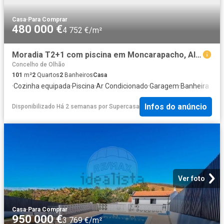
Casa
·
Para Comprar
480 000 €
4 752 €/m²
Moradia T2+1 com piscina em Moncarapacho, Algarve
Concelho de Olhão
101
m²
2
Quartos
2
Banheiros
Casa
·
Cozinha equipada
·
Piscina
·
Ar Condicionado
·
Garagem
·
Banheira
Infos do anúncio
Disponibilizado Há 2 semanas
por
Supercasa
Ver foto
Casa
·
Para Comprar
950 000 €
3 769 €/m²