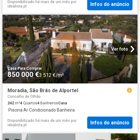
Disponibilizado há mais de um mês
por
Infos do anúncio
idealista.pt
Ver foto
Casa
·
Para Comprar
850 000 €
3 512 €/m²
Moradia, São Brás de Alportel
Concelho de Olhão
242
m²
4
Quartos
4
Banheiros
Casa
·
Piscina
·
Ar Condicionado
·
Banheira
Disponibilizado há mais de um mês
por
Infos do anúncio
idealista.pt