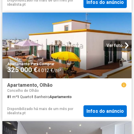
Disponibilizado há mais de um mês
por
Infos do anúncio
idealista.pt
Ver foto
Apartamento
·
Para Comprar
325 000 €
4 012 €/m²
Apartamento, Olhão
Concelho de Olhão
81
m²
1
Quarto
1
Banheiro
Apartamento
Disponibilizado há mais de um mês
por
Infos do anúncio
idealista.pt