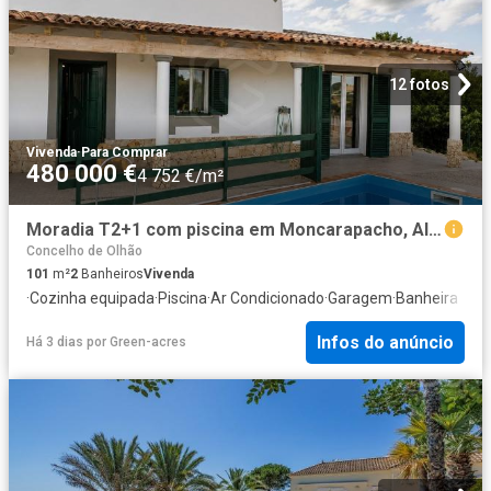
12 fotos
Vivenda
·
Para Comprar
480 000 €
4 752 €/m²
Moradia T2+1 com piscina em Moncarapacho, Algarve 101m² Moncarapacho e Fuseta
Concelho de Olhão
101
m²
2
Banheiros
Vivenda
·
Cozinha equipada
·
Piscina
·
Ar Condicionado
·
Garagem
·
Banheira
Infos do anúncio
Há 3 dias
por
Green-acres