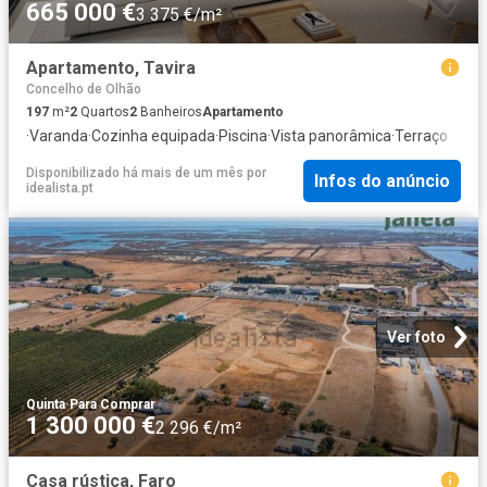
665 000 €
3 375 €/m²
Apartamento, Tavira
Concelho de Olhão
197
m²
2
Quartos
2
Banheiros
Apartamento
·
Varanda
·
Cozinha equipada
·
Piscina
·
Vista panorâmica
·
Terraço
Disponibilizado há mais de um mês
por
Infos do anúncio
idealista.pt
Ver foto
Quinta
·
Para Comprar
1 300 000 €
2 296 €/m²
Casa rústica, Faro