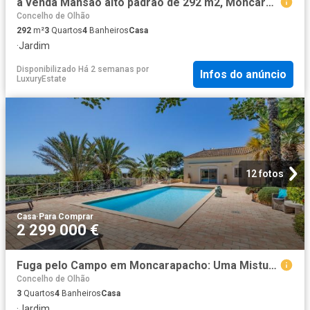
à venda Mansão alto padrão de 292 m2, Moncarapacho, Olhão, Faro
Concelho de Olhão
292
m²
3
Quartos
4
Banheiros
Casa
·
Jardim
Disponibilizado Há 2 semanas
por
Infos do anúncio
LuxuryEstate
12 fotos
Casa
·
Para Comprar
2 299 000 €
Fuga pelo Campo em Moncarapacho: Uma Mistura de Privacidade, Conforto e Beleza Natural
Concelho de Olhão
3
Quartos
4
Banheiros
Casa
·
Jardim