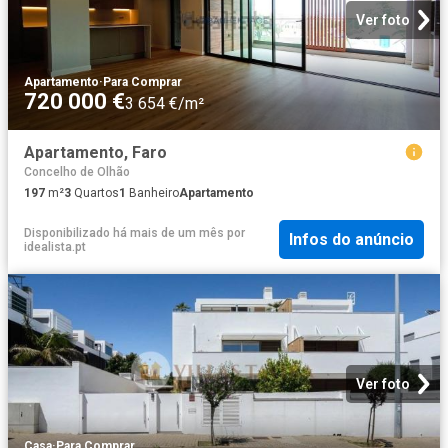
Ver foto
Apartamento
·
Para Comprar
720 000 €
3 654 €/m²
Apartamento, Faro
Concelho de Olhão
197
m²
3
Quartos
1
Banheiro
Apartamento
Disponibilizado há mais de um mês
por
Infos do anúncio
idealista.pt
Ver foto
Casa
·
Para Comprar