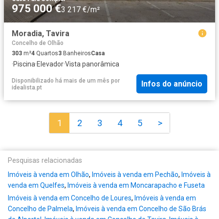
975 000 €
3 217 €/m²
Moradia, Tavira
Concelho de Olhão
303
m²
4
Quartos
3
Banheiros
Casa
·
Piscina
·
Elevador
·
Vista panorâmica
Disponibilizado há mais de um mês
por
Infos do anúncio
idealista.pt
1
2
3
4
5
>
Pesquisas relacionadas
Imóveis à venda em Olhão
,
Imóveis à venda em Pechão
,
Imóveis à
venda em Quelfes
,
Imóveis à venda em Moncarapacho e Fuseta
Imóveis à venda em Concelho de Loures
,
Imóveis à venda em
Concelho de Palmela
,
Imóveis à venda em Concelho de São Brás