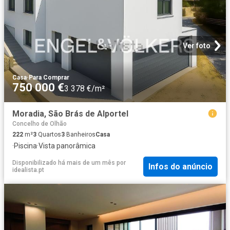
Ver foto
Casa
·
Para Comprar
750 000 €
3 378 €/m²
Moradia, São Brás de Alportel
Concelho de Olhão
222
m²
3
Quartos
3
Banheiros
Casa
·
Piscina
·
Vista panorâmica
Disponibilizado há mais de um mês
por
Infos do anúncio
idealista.pt