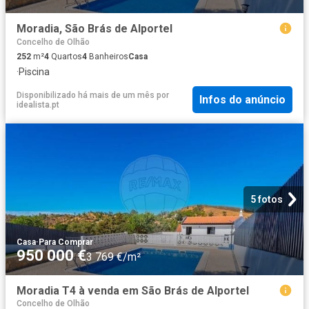
Moradia, São Brás de Alportel
Concelho de Olhão
252
m²
4
Quartos
4
Banheiros
Casa
·
Piscina
Disponibilizado há mais de um mês
por
Infos do anúncio
idealista.pt
5 fotos
Casa
·
Para Comprar
950 000 €
3 769 €/m²
Moradia T4 à venda em São Brás de Alportel
Concelho de Olhão