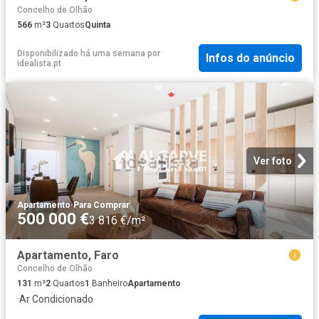
Concelho de Olhão
566
m²
3
Quartos
Quinta
Disponibilizado há uma semana
por
Infos do anúncio
idealista.pt
Ver foto
Apartamento
·
Para Comprar
500 000 €
3 816 €/m²
Apartamento, Faro
Concelho de Olhão
131
m²
2
Quartos
1
Banheiro
Apartamento
·
Ar Condicionado