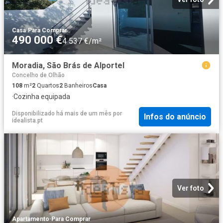
Casa
·
Para Comprar
490 000 €
4 537 €/m²
Moradia, São Brás de Alportel
Concelho de Olhão
108
m²
2
Quartos
2
Banheiros
Casa
·
Cozinha equipada
Disponibilizado há mais de um mês
por
Infos do anúncio
idealista.pt
Ver foto
Apartamento
·
Para Comprar