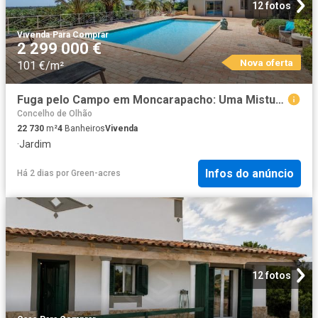
12 fotos
Vivenda
·
Para Comprar
2 299 000 €
Nova oferta
101 €/m²
Fuga pelo Campo em Moncarapacho: Uma Mistura de Privacidade. 0m² Moncarapacho e Fuseta
Concelho de Olhão
22 730
m²
4
Banheiros
Vivenda
·
Jardim
Infos do anúncio
Há 2 dias
por
Green-acres
12 fotos