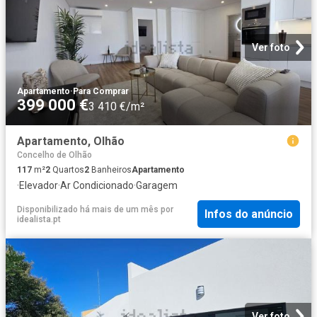
Ver foto
Apartamento
·
Para Comprar
399 000 €
3 410 €/m²
Apartamento, Olhão
Concelho de Olhão
117
m²
2
Quartos
2
Banheiros
Apartamento
·
Elevador
·
Ar Condicionado
·
Garagem
Disponibilizado há mais de um mês
por
Infos do anúncio
idealista.pt
Ver foto