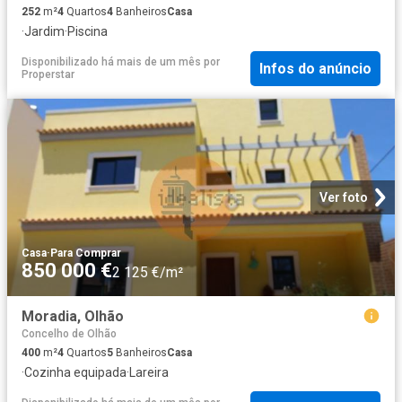
252
m²
4
Quartos
4
Banheiros
Casa
·
Jardim
·
Piscina
Disponibilizado há mais de um mês
por
Infos do anúncio
Properstar
Ver foto
Casa
·
Para Comprar
850 000 €
2 125 €/m²
Moradia, Olhão
Concelho de Olhão
400
m²
4
Quartos
5
Banheiros
Casa
·
Cozinha equipada
·
Lareira