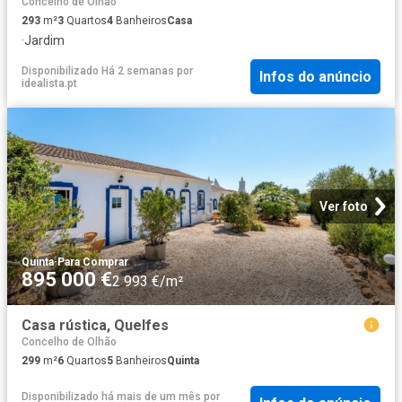
Concelho de Olhão
293
m²
3
Quartos
4
Banheiros
Casa
·
Jardim
Disponibilizado Há 2 semanas
por
Infos do anúncio
idealista.pt
Ver foto
Quinta
·
Para Comprar
895 000 €
2 993 €/m²
Casa rústica, Quelfes
Concelho de Olhão
299
m²
6
Quartos
5
Banheiros
Quinta
Disponibilizado há mais de um mês
por