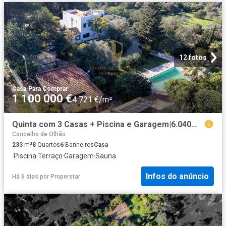
12 fotos
Casa
·
Para Comprar
1 100 000 €
4 721 €/m²
Quinta com 3 Casas + Piscina e Garagem|6.040m² Moncarapacho
Concelho de Olhão
233
m²
8
Quartos
6
Banheiros
Casa
·
Piscina
·
Terraço
·
Garagem
·
Sauna
Infos do anúncio
Há 6 dias
por
Properstar