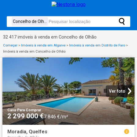
32 417 imóveis à venda em Concelho de Olhão
Começar
>
Imóveis à venda em Algarve
>
Imóveis à venda em Distrito de Faro
>
Imóveis à venda em Concelho de Olhão
Ver foto
Casa
·
Para Comprar
2 299 000 €
7 846 €/m²
Moradia, Quelfes