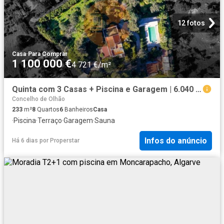
12 fotos
Casa
·
Para Comprar
1 100 000 €
4 721 €/m²
Quinta com 3 Casas + Piscina e Garagem | 6.040 m² Moncarapacho
Concelho de Olhão
233
m²
8
Quartos
6
Banheiros
Casa
·
Piscina
·
Terraço
·
Garagem
·
Sauna
Infos do anúncio
Há 6 dias
por
Properstar