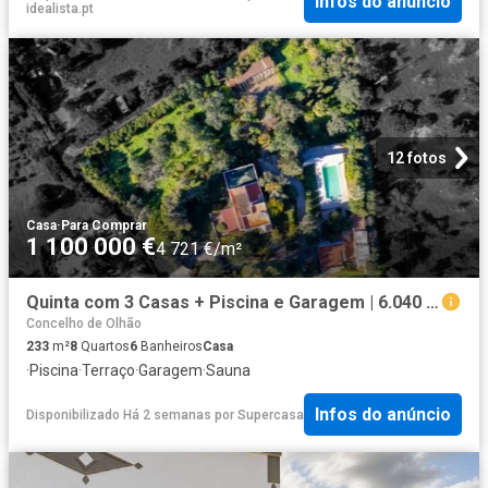
Infos do anúncio
idealista.pt
12 fotos
Casa
·
Para Comprar
1 100 000 €
4 721 €/m²
Quinta com 3 Casas + Piscina e Garagem | 6.040 m² Moncarapacho
Concelho de Olhão
233
m²
8
Quartos
6
Banheiros
Casa
·
Piscina
·
Terraço
·
Garagem
·
Sauna
Infos do anúncio
Disponibilizado Há 2 semanas
por
Supercasa