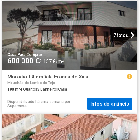
7 fotos
Casa
·
Para Comprar
600 000 €
3 157 €/m²
Moradia T4 em Vila Franca de Xira
Mouchão do Lombo do Tejo
190
m²
4
Quartos
3
Banheiros
Casa
Disponibilizado há uma semana
por
Infos do anúncio
Supercasa