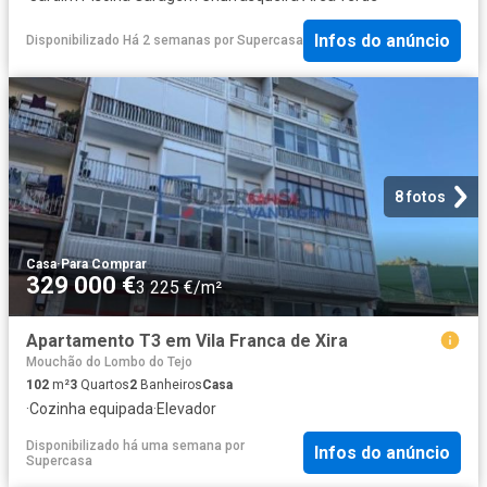
Infos do anúncio
Disponibilizado Há 2 semanas
por
Supercasa
8 fotos
Casa
·
Para Comprar
329 000 €
3 225 €/m²
Apartamento T3 em Vila Franca de Xira
Mouchão do Lombo do Tejo
102
m²
3
Quartos
2
Banheiros
Casa
·
Cozinha equipada
·
Elevador
Disponibilizado há uma semana
por
Infos do anúncio
Supercasa