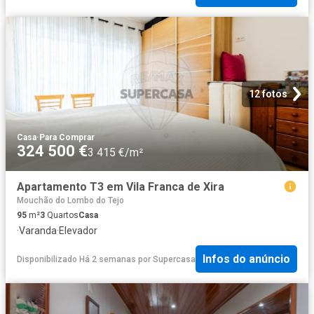
12 fotos
Casa
·
Para Comprar
324 500 €
3 415 €/m²
Apartamento T3 em Vila Franca de Xira
Mouchão do Lombo do Tejo
95
m²
3
Quartos
Casa
·
Varanda
·
Elevador
Infos do anúncio
Disponibilizado Há 2 semanas
por
Supercasa