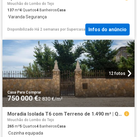
Mouchão do Lombo do Tejo
137
m²
4
Quartos
4
Banheiros
Casa
·
Varanda
·
Segurança
Infos do anúncio
Disponibilizado Há 2 semanas
por
Supercasa
12 fotos
Casa
·
Para Comprar
750 000 €
2 830 €/m²
Moradia Isolada T6 com Terreno de 1.490 m² | Quinta da Coutada
Mouchão do Lombo do Tejo
265
m²
5
Quartos
4
Banheiros
Casa
·
Cozinha equipada