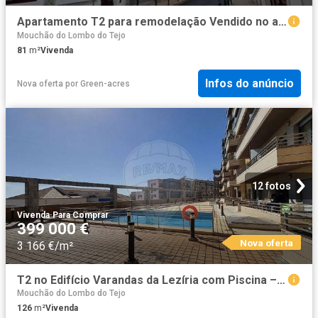
Apartamento T2 para remodelação Vendido no atual estado de. 81m² Vila Franca De Xira
Mouchão do Lombo do Tejo
81
m²
Vivenda
Infos do anúncio
Nova oferta
por
Green-acres
12 fotos
Vivenda
·
Para Comprar
399 000 €
Nova oferta
3 166 €/m²
T2 no Edifício Varandas da Lezíria com Piscina – No Centro d. 126m² Vila Franca De Xira
Mouchão do Lombo do Tejo
126
m²
Vivenda