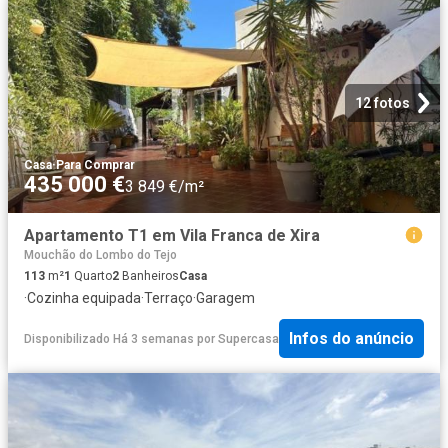
12 fotos
Casa
·
Para Comprar
435 000 €
3 849 €/m²
Apartamento T1 em Vila Franca de Xira
Mouchão do Lombo do Tejo
113
m²
1
Quarto
2
Banheiros
Casa
·
Cozinha equipada
·
Terraço
·
Garagem
Infos do anúncio
Disponibilizado Há 3 semanas
por
Supercasa