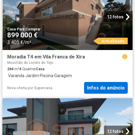
12 fotos
Casa
·
Para Comprar
899 000 €
Actualizado
3 405 €/m²
Moradia T4 em Vila Franca de Xira
Mouchão do Lombo do Tejo
264
m²
4
Quartos
Casa
·
Varanda
·
Jardim
·
Piscina
·
Garagem
Infos do anúncio
Nova oferta
por
Supercasa
12 fotos