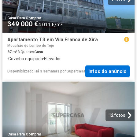
Casa
·
Para Comprar
349 000 €
4 011 €/m²
Apartamento T3 em Vila Franca de Xira
Mouchão do Lombo do Tejo
87
m²
3
Quartos
Casa
·
Cozinha equipada
·
Elevador
Infos do anúncio
Disponibilizado Há 3 semanas
por
Supercasa
12 fotos
Casa
·
Para Comprar