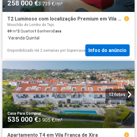
258 000 €
3 739 €/m²
T2 Luminoso com localização Premium em Vila Franca de Xira
Mouchão do Lombo do Tejo
69
m²
2
Quartos
1
Banheiro
Casa
·
Varanda
·
Quintal
Infos do anúncio
Disponibilizado Há 2 semanas
por
Supercasa
12 fotos
Casa
·
Para Comprar
535 000 €
3 905 €/m²
Apartamento T4 em Vila Franca de Xira