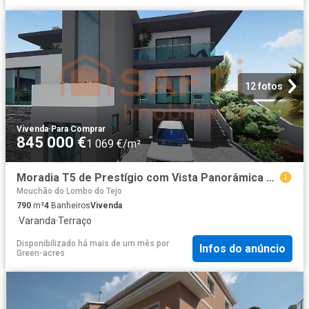
12 fotos
Vivenda
·
Para Comprar
845 000 €
1 069 €/m²
Moradia T5 de Prestígio com Vista Panorâmica sobre o Tejo e. 0m² Vila Franca De Xira
Mouchão do Lombo do Tejo
790
m²
4
Banheiros
Vivenda
·
Varanda
·
Terraço
Disponibilizado há mais de um mês
por
Infos do anúncio
Green-acres