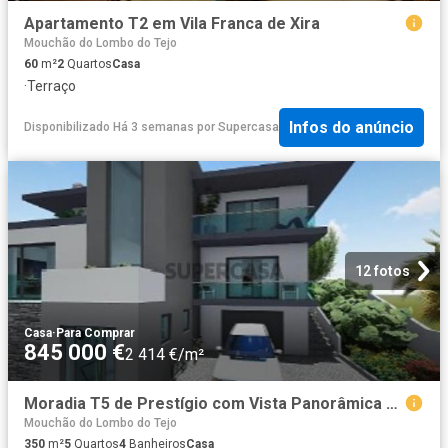
Apartamento T2 em Vila Franca de Xira
Mouchão do Lombo do Tejo
60
m²
2
Quartos
Casa
·
Terraço
Infos do anúncio
Disponibilizado Há 3 semanas
por
Supercasa
12 fotos
Casa
·
Para Comprar
845 000 €
2 414 €/m²
Moradia T5 de Prestígio com Vista Panorâmica sobre o Tejo e as Lezírias em Construção
Mouchão do Lombo do Tejo
350
m²
5
Quartos
4
Banheiros
Casa