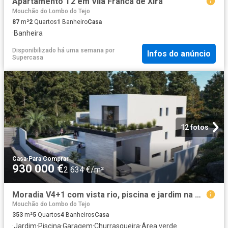
Apartamento T2 em Vila Franca de Xira
Mouchão do Lombo do Tejo
87
m²
2
Quartos
1
Banheiro
Casa
·
Banheira
Disponibilizado há uma semana
por
Infos do anúncio
Supercasa
12 fotos
Casa
·
Para Comprar
930 000 €
2 634 €/m²
Moradia V4+1 com vista rio, piscina e jardim na Quinta dos Fidalgos, Vila Franca de Xira
Mouchão do Lombo do Tejo
353
m²
5
Quartos
4
Banheiros
Casa
·
Jardim
·
Piscina
·
Garagem
·
Churrasqueira
·
Área verde