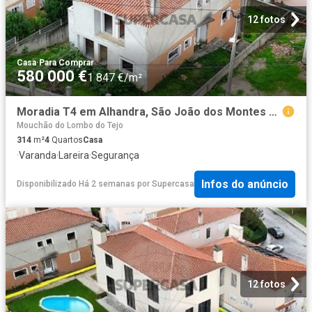
12 fotos
Casa
·
Para Comprar
580 000 €
1 847 €/m²
Moradia T4 em Alhandra, São João dos Montes e Calhandriz
Mouchão do Lombo do Tejo
314
m²
4
Quartos
Casa
·
Varanda
·
Lareira
·
Segurança
Infos do anúncio
Disponibilizado Há 2 semanas
por
Supercasa
12 fotos