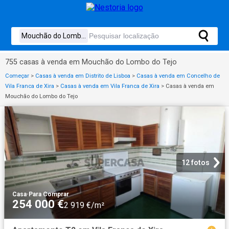
755 casas à venda em Mouchão do Lombo do Tejo
Começar
>
Casas à venda em Distrito de Lisboa
>
Casas à venda em Concelho de
Vila Franca de Xira
>
Casas à venda em Vila Franca de Xira
>
Casas à venda em
Mouchão do Lombo do Tejo
12 fotos
Casa
·
Para Comprar
254 000 €
2 919 €/m²