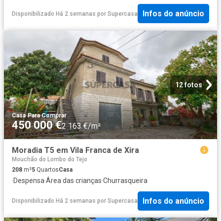
Infos do anúncio
Disponibilizado Há 2 semanas
por
Supercasa
12 fotos
Casa
·
Para Comprar
450 000 €
2 163 €/m²
Moradia T5 em Vila Franca de Xira
Mouchão do Lombo do Tejo
208
m²
5
Quartos
Casa
·
Despensa
·
Área das crianças
·
Churrasqueira
Infos do anúncio
Disponibilizado Há 2 semanas
por
Supercasa