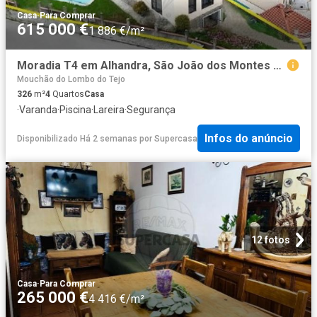
Casa
·
Para Comprar
615 000 €
1 886 €/m²
Moradia T4 em Alhandra, São João dos Montes e Calhandriz
Mouchão do Lombo do Tejo
326
m²
4
Quartos
Casa
·
Varanda
·
Piscina
·
Lareira
·
Segurança
Infos do anúncio
Disponibilizado Há 2 semanas
por
Supercasa
12 fotos
Casa
·
Para Comprar
265 000 €
4 416 €/m²