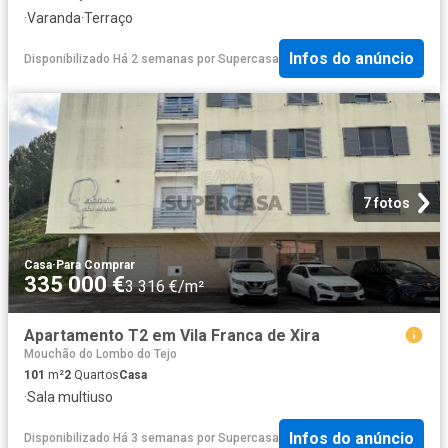
·
Varanda
·
Terraço
Infos do anúncio
Disponibilizado Há 2 semanas
por
Supercasa
7 fotos
Casa
·
Para Comprar
335 000 €
3 316 €/m²
Apartamento T2 em Vila Franca de Xira
Mouchão do Lombo do Tejo
101
m²
2
Quartos
Casa
·
Sala multiuso
Infos do anúncio
Disponibilizado Há 3 semanas
por
Supercasa