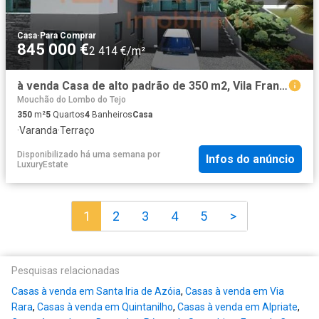
Casa
·
Para Comprar
845 000 €
2 414 €/m²
à venda Casa de alto padrão de 350 m2, Vila Franca de Xira, Lisboa
Mouchão do Lombo do Tejo
350
m²
5
Quartos
4
Banheiros
Casa
·
Varanda
·
Terraço
Disponibilizado há uma semana
por
Infos do anúncio
LuxuryEstate
1
2
3
4
5
>
Pesquisas relacionadas
Casas à venda em Santa Iria de Azóia
,
Casas à venda em Via
Rara
,
Casas à venda em Quintanilho
,
Casas à venda em Alpriate
,