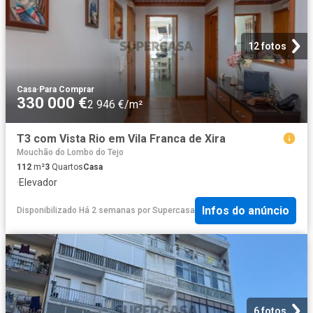
12 fotos
Casa
·
Para Comprar
330 000 €
2 946 €/m²
T3 com Vista Rio em Vila Franca de Xira
Mouchão do Lombo do Tejo
112
m²
3
Quartos
Casa
·
Elevador
Infos do anúncio
Disponibilizado Há 2 semanas
por
Supercasa
6 fotos