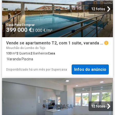
12 fotos
Casa
·
Para Comprar
399 000 €
3 000 €/m²
Vende se apartamento T2, com 1 suite, varanda e piscina comum, no Edifício Varandas da Lezíria | Vila Franca de Xira
Mouchão do Lombo do Tejo
133
m²
2
Quartos
2
Banheiros
Casa
·
Varanda
·
Piscina
Infos do anúncio
Disponibilizado há um mês
por
Supercasa
12 fotos