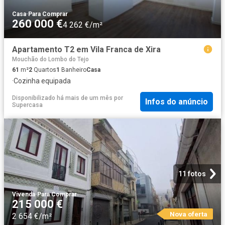
Casa
·
Para Comprar
260 000 €
4 262 €/m²
Apartamento T2 em Vila Franca de Xira
Mouchão do Lombo do Tejo
61
m²
2
Quartos
1
Banheiro
Casa
·
Cozinha equipada
Disponibilizado há mais de um mês
por
Infos do anúncio
Supercasa
11 fotos
Vivenda
·
Para Comprar
215 000 €
Nova oferta
2 654 €/m²