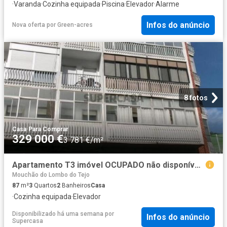
·
Varanda
·
Cozinha equipada
·
Piscina
·
Elevador
·
Alarme
Infos do anúncio
Nova oferta
por
Green-acres
8 fotos
Casa
·
Para Comprar
329 000 €
3 781 €/m²
Apartamento T3 imóvel OCUPADO não disponível para visitas
Mouchão do Lombo do Tejo
87
m²
3
Quartos
2
Banheiros
Casa
·
Cozinha equipada
·
Elevador
Disponibilizado há uma semana
por
Infos do anúncio
Supercasa