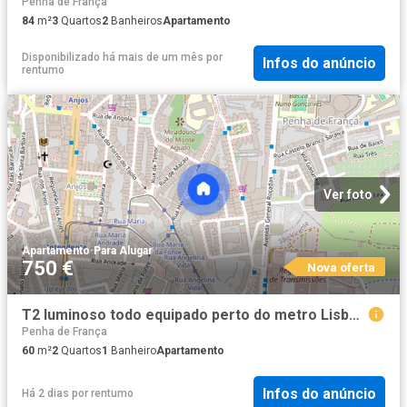
Penha de França
84
m²
3
Quartos
2
Banheiros
Apartamento
Disponibilizado há mais de um mês
por
Infos do anúncio
rentumo
Ver foto
Apartamento
·
Para Alugar
750 €
Nova oferta
T2 luminoso todo equipado perto do metro Lisboa Anjos
Penha de França
60
m²
2
Quartos
1
Banheiro
Apartamento
Infos do anúncio
Há 2 dias
por
rentumo