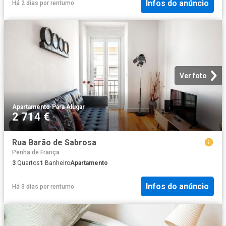
Infos do anúncio
Há 2 dias
por
rentumo
Ver foto
Apartamento
·
Para Alugar
2 714 €
Rua Barão de Sabrosa
Penha de França
3
Quartos
1
Banheiro
Apartamento
Infos do anúncio
Há 3 dias
por
rentumo