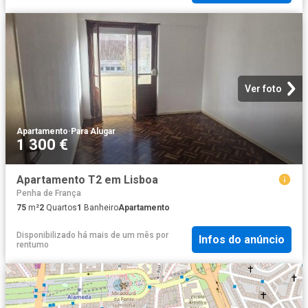
Ver foto
Apartamento
·
Para Alugar
1 300 €
Apartamento T2 em Lisboa
Penha de França
75
m²
2
Quartos
1
Banheiro
Apartamento
Disponibilizado há mais de um mês
por
Infos do anúncio
rentumo