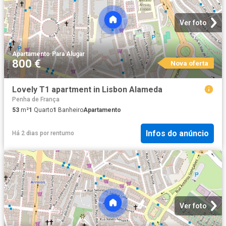
Ver foto
Apartamento
·
Para Alugar
800 €
Nova oferta
Lovely T1 apartment in Lisbon Alameda
Penha de França
53
m²
1
Quarto
1
Banheiro
Apartamento
Infos do anúncio
Há 2 dias
por
rentumo
Ver foto