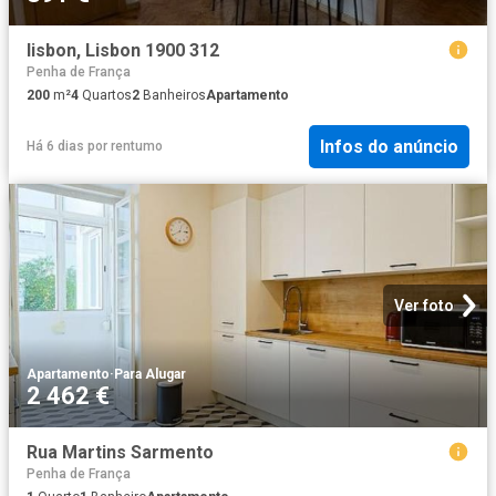
lisbon, Lisbon 1900 312
Penha de França
200
m²
4
Quartos
2
Banheiros
Apartamento
Infos do anúncio
Há 6 dias
por
rentumo
Ver foto
Apartamento
·
Para Alugar
2 462 €
Rua Martins Sarmento
Penha de França