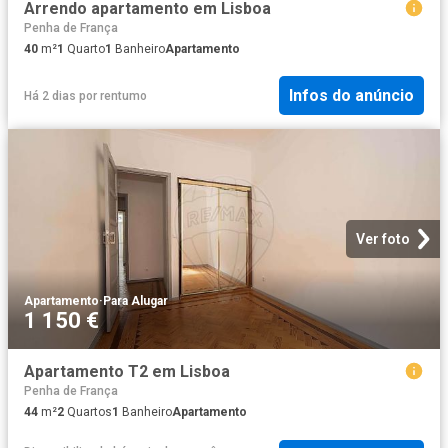
Arrendo apartamento em Lisboa
Penha de França
40
m²
1
Quarto
1
Banheiro
Apartamento
Infos do anúncio
Há 2 dias
por
rentumo
Ver foto
Apartamento
·
Para Alugar
1 150 €
Apartamento T2 em Lisboa
Penha de França
44
m²
2
Quartos
1
Banheiro
Apartamento