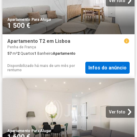
Ver foto
Apartamento
·
Para Alugar
1 500 €
Apartamento T2 em Lisboa
Penha de França
57
m²
2
Quartos
1
Banheiro
Apartamento
Disponibilizado há mais de um mês
por
Infos do anúncio
rentumo
Ver foto
Apartamento
·
Para Alugar
1 600 €