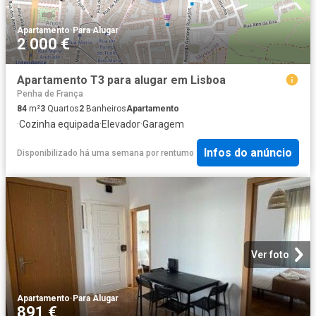
Apartamento
·
Para Alugar
2 000 €
Apartamento T3 para alugar em Lisboa
Penha de França
84
m²
3
Quartos
2
Banheiros
Apartamento
·
Cozinha equipada
·
Elevador
·
Garagem
Infos do anúncio
Disponibilizado há uma semana
por
rentumo
Ver foto
Apartamento
·
Para Alugar
891 €