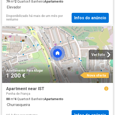
79
m²
2
Quartos
1
Banheiro
Apartamento
·
Elevador
Disponibilizado há mais de um mês
por
Infos do anúncio
rentumo
Ver foto
Apartamento
·
Para Alugar
1 200 €
Nova oferta
Apartment near IST
Penha de França
88
m²
4
Quartos
1
Banheiro
Apartamento
·
Churrasqueira