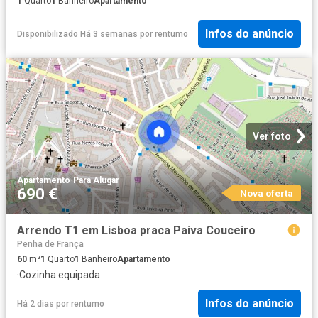
1
Quarto
1
Banheiro
Apartamento
Infos do anúncio
Disponibilizado Há 3 semanas
por
rentumo
Ver foto
Apartamento
·
Para Alugar
690 €
Nova oferta
Arrendo T1 em Lisboa praca Paiva Couceiro
Penha de França
60
m²
1
Quarto
1
Banheiro
Apartamento
·
Cozinha equipada
Infos do anúncio
Há 2 dias
por
rentumo