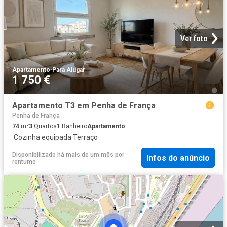
Ver foto
Apartamento
·
Para Alugar
1 750 €
Apartamento T3 em Penha de França
Penha de França
74
m²
3
Quartos
1
Banheiro
Apartamento
·
Cozinha equipada
·
Terraço
Disponibilizado há mais de um mês
por
Infos do anúncio
rentumo