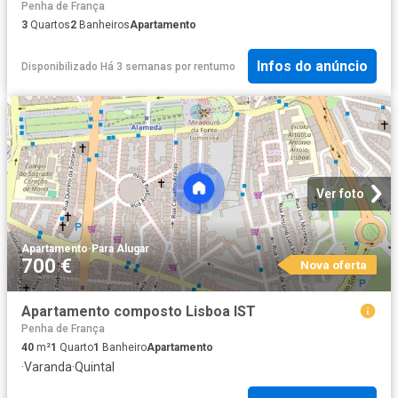
Penha de França
3
Quartos
2
Banheiros
Apartamento
Infos do anúncio
Disponibilizado Há 3 semanas
por
rentumo
Ver foto
Apartamento
·
Para Alugar
700 €
Nova oferta
Apartamento composto Lisboa IST
Penha de França
40
m²
1
Quarto
1
Banheiro
Apartamento
·
Varanda
·
Quintal