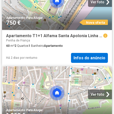
Ver foto
Apartamento
·
Para Alugar
750 €
Nova oferta
Apartamento T1+1 Alfama Santa Apolonia Linha Azul
Penha de França
60
m²
2
Quartos
1
Banheiro
Apartamento
Infos do anúncio
Há 2 dias
por
rentumo
Ver foto
Apartamento
·
Para Alugar