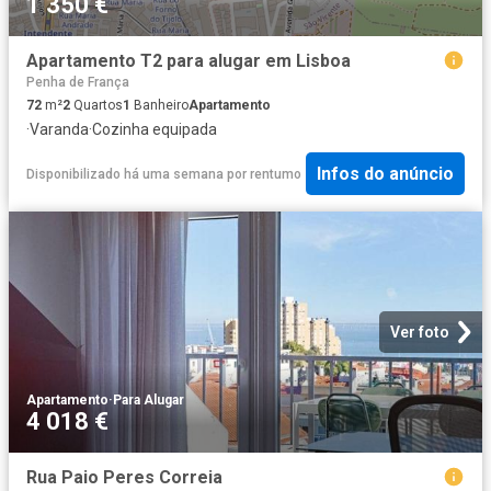
1 350 €
Apartamento T2 para alugar em Lisboa
Penha de França
72
m²
2
Quartos
1
Banheiro
Apartamento
·
Varanda
·
Cozinha equipada
Infos do anúncio
Disponibilizado há uma semana
por
rentumo
Ver foto
Apartamento
·
Para Alugar
4 018 €
Rua Paio Peres Correia