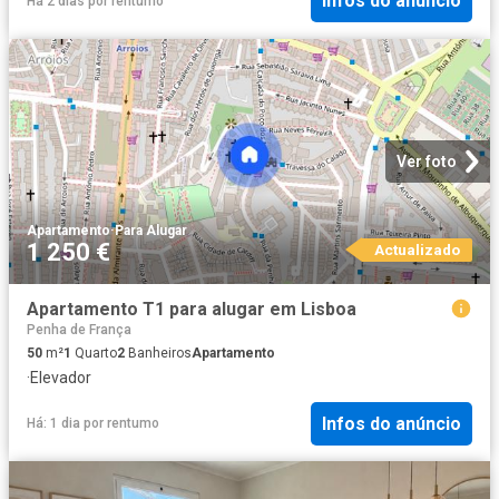
Infos do anúncio
Há 2 dias
por
rentumo
Ver foto
Apartamento
·
Para Alugar
1 250 €
Actualizado
Apartamento T1 para alugar em Lisboa
Penha de França
50
m²
1
Quarto
2
Banheiros
Apartamento
·
Elevador
Infos do anúncio
Há: 1 dia
por
rentumo