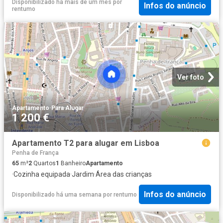
Disponibilizado há mais de um mês
por
Infos do anúncio
rentumo
Ver foto
Apartamento
·
Para Alugar
1 200 €
Apartamento T2 para alugar em Lisboa
Penha de França
65
m²
2
Quartos
1
Banheiro
Apartamento
·
Cozinha equipada
·
Jardim
·
Área das crianças
Infos do anúncio
Disponibilizado há uma semana
por
rentumo