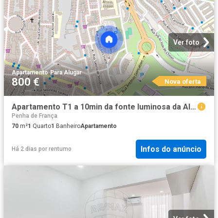
Ver foto
Apartamento
·
Para Alugar
800 €
Nova oferta
Apartamento T1 a 10min da fonte luminosa da Alameda
Penha de França
70
m²
1
Quarto
1
Banheiro
Apartamento
Infos do anúncio
Há 2 dias
por
rentumo