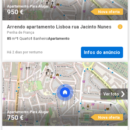
Apartamento
·
Para Alugar
950 €
Nova oferta
Arrendo apartamento Lisboa rua Jacinto Nunes
Penha de França
85
m²
1
Quarto
1
Banheiro
Apartamento
Infos do anúncio
Há 2 dias
por
rentumo
Ver foto
Apartamento
·
Para Alugar
750 €
Nova oferta