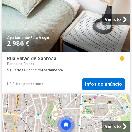
Ver foto
Apartamento
·
Para Alugar
2 986 €
Rua Barão de Sabrosa
Penha de França
2
Quartos
1
Banheiro
Apartamento
Infos do anúncio
Há 3 dias
por
rentumo
Ver foto