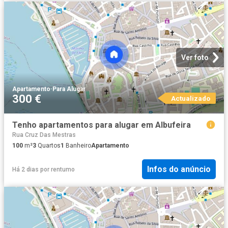
Ver foto
Apartamento
·
Para Alugar
300 €
Actualizado
Tenho apartamentos para alugar em Albufeira
Rua Cruz Das Mestras
100
m²
3
Quartos
1
Banheiro
Apartamento
Infos do anúncio
Há 2 dias
por
rentumo