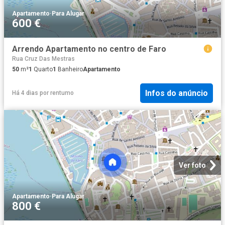
Apartamento
·
Para Alugar
600 €
Arrendo Apartamento no centro de Faro
Rua Cruz Das Mestras
50
m²
1
Quarto
1
Banheiro
Apartamento
Infos do anúncio
Há 4 dias
por
rentumo
Ver foto
Apartamento
·
Para Alugar
800 €