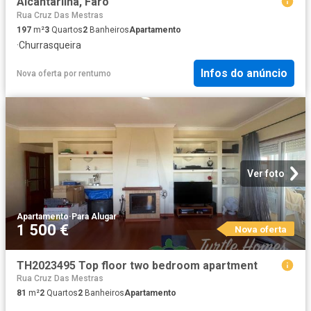
Alcantarilha, Faro
Rua Cruz Das Mestras
197
m²
3
Quartos
2
Banheiros
Apartamento
·
Churrasqueira
Infos do anúncio
Nova oferta
por
rentumo
Ver foto
Apartamento
·
Para Alugar
1 500 €
Nova oferta
TH2023495 Top floor two bedroom apartment
Rua Cruz Das Mestras
81
m²
2
Quartos
2
Banheiros
Apartamento