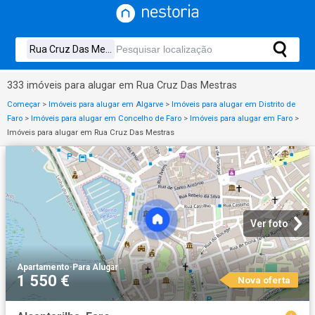
333 imóveis para alugar em Rua Cruz Das Mestras
Começar
>
Imóveis para alugar em Algarve
>
Imóveis para alugar em Distrito de
Faro
>
Imóveis para alugar em Concelho de Faro
>
Imóveis para alugar em Faro
>
Imóveis para alugar em Rua Cruz Das Mestras
Ver foto
Apartamento
·
Para Alugar
1 550 €
Nova oferta