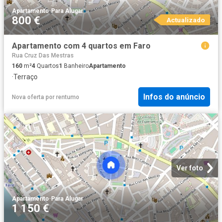
Apartamento
·
Para Alugar
800 €
Actualizado
Apartamento com 4 quartos em Faro
Rua Cruz Das Mestras
160
m²
4
Quartos
1
Banheiro
Apartamento
·
Terraço
Infos do anúncio
Nova oferta
por
rentumo
Ver foto
Apartamento
·
Para Alugar
1 150 €