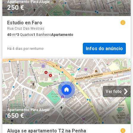
Apartamento
·
Para Alugar
250 €
Estudio en Faro
Rua Cruz Das Mestras
40
m²
3
Quartos
1
Banheiro
Apartamento
Infos do anúncio
Há 4 dias
por
rentumo
Ver foto
Apartamento
·
Para Alugar
650 €
Aluga se apartamento T2 na Penha