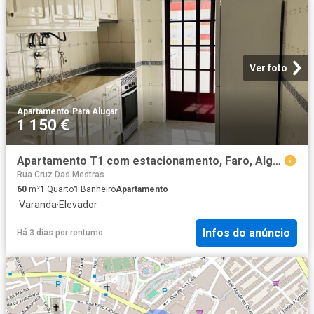
Ver foto
Apartamento
·
Para Alugar
1 150 €
Apartamento T1 com estacionamento, Faro, Algarve
Rua Cruz Das Mestras
60
m²
1
Quarto
1
Banheiro
Apartamento
·
Varanda
·
Elevador
Infos do anúncio
Há 3 dias
por
rentumo