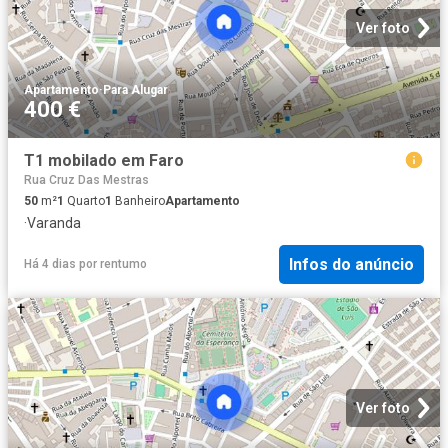
Ver foto
Apartamento
·
Para Alugar
400 €
T1 mobilado em Faro
Rua Cruz Das Mestras
50
m²
1
Quarto
1
Banheiro
Apartamento
·
Varanda
Infos do anúncio
Há 4 dias
por
rentumo
Ver foto