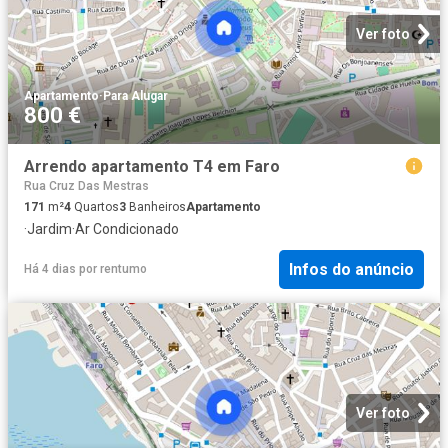
Ver foto
Apartamento
·
Para Alugar
800 €
Arrendo apartamento T4 em Faro
Rua Cruz Das Mestras
171
m²
4
Quartos
3
Banheiros
Apartamento
·
Jardim
·
Ar Condicionado
Infos do anúncio
Há 4 dias
por
rentumo
Ver foto