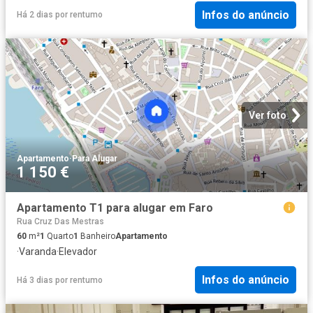
Infos do anúncio
Há 2 dias
por
rentumo
Ver foto
Apartamento
·
Para Alugar
1 150 €
Apartamento T1 para alugar em Faro
Rua Cruz Das Mestras
60
m²
1
Quarto
1
Banheiro
Apartamento
·
Varanda
·
Elevador
Infos do anúncio
Há 3 dias
por
rentumo