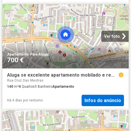
Ver foto
Apartamento
·
Para Alugar
700 €
Aluga se excelente apartamento mobilado e remodelado em Faro
Rua Cruz Das Mestras
140
m²
4
Quartos
1
Banheiro
Apartamento
Infos do anúncio
Há 4 dias
por
rentumo