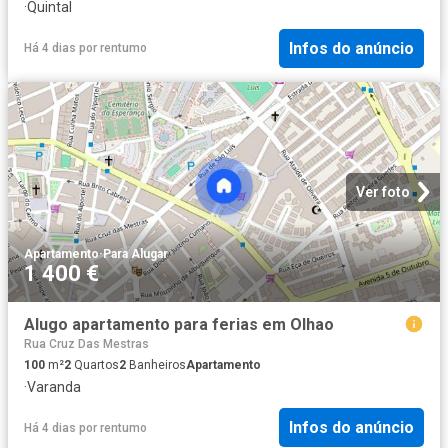
·
Quintal
Infos do anúncio
Há 4 dias
por
rentumo
Ver foto
Apartamento
·
Para Alugar
1 400 €
Alugo apartamento para ferias em Olhao
Rua Cruz Das Mestras
100
m²
2
Quartos
2
Banheiros
Apartamento
·
Varanda
Infos do anúncio
Há 4 dias
por
rentumo