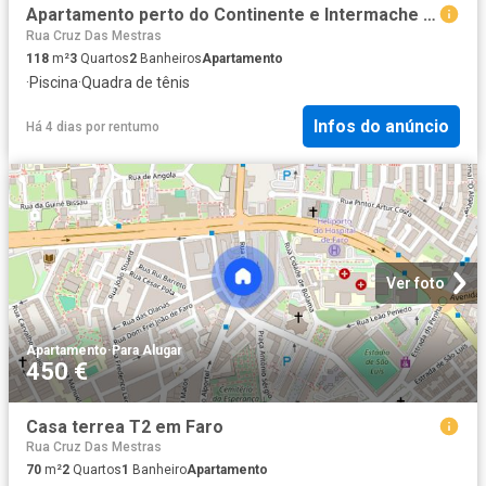
Apartamento perto do Continente e Intermache em Portimao
Rua Cruz Das Mestras
118
m²
3
Quartos
2
Banheiros
Apartamento
·
Piscina
·
Quadra de tênis
Infos do anúncio
Há 4 dias
por
rentumo
Ver foto
Apartamento
·
Para Alugar
450 €
Casa terrea T2 em Faro
Rua Cruz Das Mestras
70
m²
2
Quartos
1
Banheiro
Apartamento