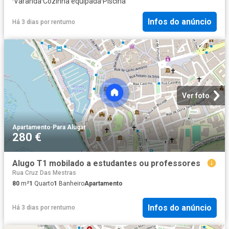
·
Varanda
·
Cozinha equipada
·
Piscina
Infos do anúncio
Há 3 dias
por
rentumo
Ver foto
Apartamento
·
Para Alugar
280 €
Alugo T1 mobilado a estudantes ou professores
Rua Cruz Das Mestras
80
m²
1
Quarto
1
Banheiro
Apartamento
Infos do anúncio
Há 3 dias
por
rentumo