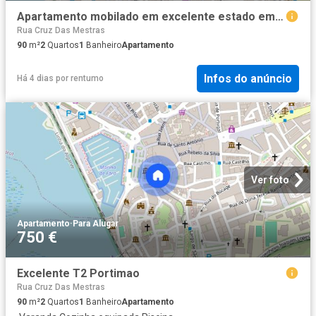
Apartamento mobilado em excelente estado em Faro
Rua Cruz Das Mestras
90
m²
2
Quartos
1
Banheiro
Apartamento
Infos do anúncio
Há 4 dias
por
rentumo
Ver foto
Apartamento
·
Para Alugar
750 €
Excelente T2 Portimao
Rua Cruz Das Mestras
90
m²
2
Quartos
1
Banheiro
Apartamento