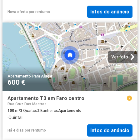
Infos do anúncio
Nova oferta
por
rentumo
Ver foto
Apartamento
·
Para Alugar
600 €
Apartamento T3 em Faro centro
Rua Cruz Das Mestras
100
m²
3
Quartos
2
Banheiros
Apartamento
·
Quintal
Infos do anúncio
Há 4 dias
por
rentumo