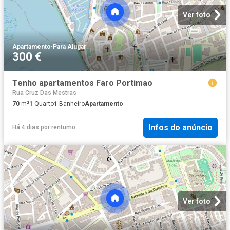
Ver foto
Apartamento
·
Para Alugar
300 €
Tenho apartamentos Faro Portimao
Rua Cruz Das Mestras
70
m²
1
Quarto
1
Banheiro
Apartamento
Infos do anúncio
Há 4 dias
por
rentumo
Ver foto