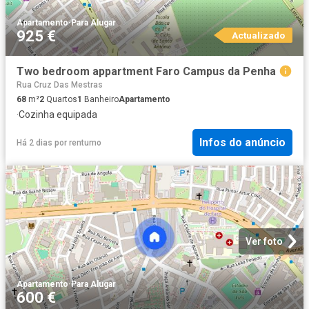
Apartamento
·
Para Alugar
925 €
Actualizado
Two bedroom appartment Faro Campus da Penha
Rua Cruz Das Mestras
68
m²
2
Quartos
1
Banheiro
Apartamento
·
Cozinha equipada
Infos do anúncio
Há 2 dias
por
rentumo
Ver foto
Apartamento
·
Para Alugar
600 €