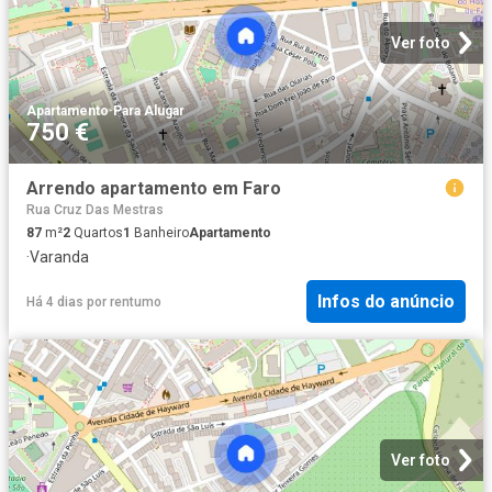
Ver foto
Apartamento
·
Para Alugar
750 €
Arrendo apartamento em Faro
Rua Cruz Das Mestras
87
m²
2
Quartos
1
Banheiro
Apartamento
·
Varanda
Infos do anúncio
Há 4 dias
por
rentumo
Ver foto