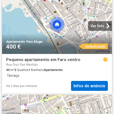
Ver foto
Apartamento
·
Para Alugar
400 €
Actualizado
Pequeno apartamento em Faro centro
Rua Cruz Das Mestras
40
m²
2
Quartos
1
Banheiro
Apartamento
·
Terraço
Infos do anúncio
Há 2 dias
por
rentumo