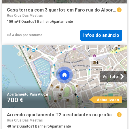
Casa terrea com 3 quartos em Faro rua do Alportel
Rua Cruz Das Mestras
150
m²
3
Quartos
1
Banheiro
Apartamento
Infos do anúncio
Há 4 dias
por
rentumo
Ver foto
Apartamento
·
Para Alugar
700 €
Actualizado
Arrendo apartamento T2 a estudantes ou profissionais Faro
Rua Cruz Das Mestras
40
m²
2
Quartos
1
Banheiro
Apartamento