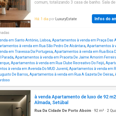
design sofisticado e elegante. Acabamentos 
comum, totalizando 3 casa de banho. Sala de
qualidade. O conforto é garantido com vidros
cozinha em open space, totalmente equipad
térmicos, caixilharia com rotura térmica, ar
eletrodomésticos da marca BOSH. todas as
condicionado nas principais divisões e made
Infos do a
Há: 1 dia
por
LuxuryEstate
divisões dispõem de varanda. Está inserido
lacadas. Todas as divisões dispõem de vara
empreendimento de construção moderna e
sendo possível desfrutar de vista mar. O
sustentável. Com um design arquitetónico
onadas
condomínio dispõe de sala de jogos e ginási
sofisticado, alia conforto, qualidade e inovaç
privados. Tem uma ótima localização, pois en
enda em Santo António, Lisboa
,
Apartamentos à venda em Praça Das 
oferecendo um estilo de vida exclusivo a q
se a poucos minutos
rtamentos à venda em Rua São Pedro De Alcántara
,
Apartamentos à v
valoriza bem-estar e sustentabilidade. Repr
enda em Travessa Da Portugesa
,
Apartamentos à venda em Rua Bica 
uma oportunidade única para quem procura 
l Parada
,
Apartamentos à venda em Praceta De Jaime Amorim Ferreir
apartamento muito confortável e com um des
erque
,
Apartamentos à venda em Rua Clube Recreativo Do Feijó
,
Apart
sofisticado e elegante. Acabamentos de alta
tos à venda em Avenida Do MUD Juvenil
,
Apartamentos à venda em Ru
qualidade. O conforto é garantido com vidros
ugusto De Barros
,
Apartamentos à venda em Rua A Gazeta De Oeiras
,
térmicos, caixilharia com rotura térmica, ar
rdoso
condicionado nas principais divisões e made
lacadas. Todas as divisões dispõem de vara
sendo possível desfrutar de vista mar. O
à venda Apartamento de luxo de 92 m2
condomínio dispõe de sala de jogos e ginási
Almada, Setúbal
privados. Tem uma ótima localização, pois en
se a poucos minutos de tran
Rua Da Cidade De Porto Aboim
·
92
m²
·
2
Qua
Banheiros
·
Apartamento
·
Varanda
·
Vista pan