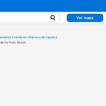
Ver mapa
amentos à venda em Charneca de Caparica
ade De Porto Aboim