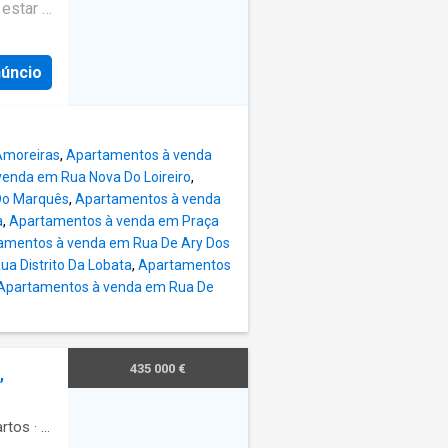
de alta
 estar e
 duplos
a com
iras
núncio
 num
nda,
o
ão,
contra-
Amoreiras
,
Apartamentos à venda
uem
enda em Rua Nova Do Loireiro
,
esenta
Do Marquês
,
Apartamentos à venda
um
a
,
Apartamentos à venda em Praça
ign
amentos à venda em Rua De Ary Dos
a Distrito Da Lobata
,
Apartamentos
 duplos
Apartamentos à venda em Rua De
iras
nda,
435 000 €
,
o
contra-
rtos
·
3
orâmica