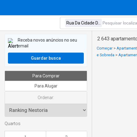
2 643 apartament
Receba novos anúncios no seu
email
Começar
>
Apartamento
e Sobreda
>
Apartamen
Guardar busca
Para Comprar
Para Alugar
Ordenar:
Quartos