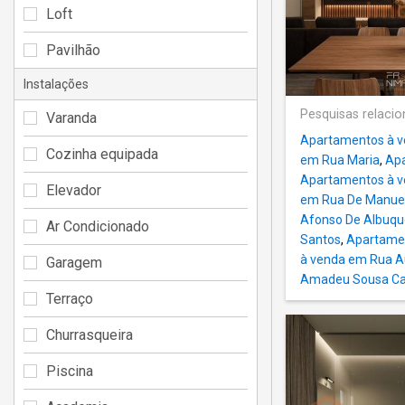
Loft
Pavilhão
Instalações
Pesquisas relaci
Varanda
Apartamentos à v
Cozinha equipada
em Rua Maria
,
Apa
Apartamentos à v
Elevador
em Rua De Manue
Afonso De Albuqu
Ar Condicionado
Santos
,
Apartamen
à venda em Rua A
Garagem
Amadeu Sousa Ca
Terraço
Churrasqueira
Piscina