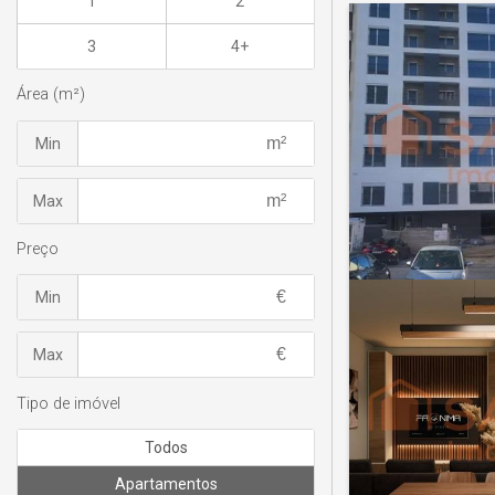
1
2
3
4+
Área (m²)
Min
Max
Preço
Min
Max
Tipo de imóvel
Todos
Apartamentos