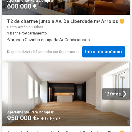
Apartamento
·
Para Comprar
600 000 €
T2 de charme junto a Av. Da Liberdade m² Arroios
Santo António, Lisboa
1
Banheiro
Apartamento
·
Varanda
·
Cozinha equipada
·
Ar Condicionado
Infos do anúncio
Disponibilizado há um mês
por
Green-acres
12 fotos
Apartamento
·
Para Comprar
950 000 €
8 407 €/m²