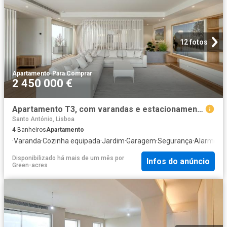
12 fotos
Apartamento
·
Para Comprar
2 450 000 €
Apartamento T3, com varandas e estacionamento, Lisboa 0m² Santo António
Santo António, Lisboa
4
Banheiros
Apartamento
·
Varanda
·
Cozinha equipada
·
Jardim
·
Garagem
·
Segurança
·
Alarme
Disponibilizado há mais de um mês
por
Infos do anúncio
Green-acres