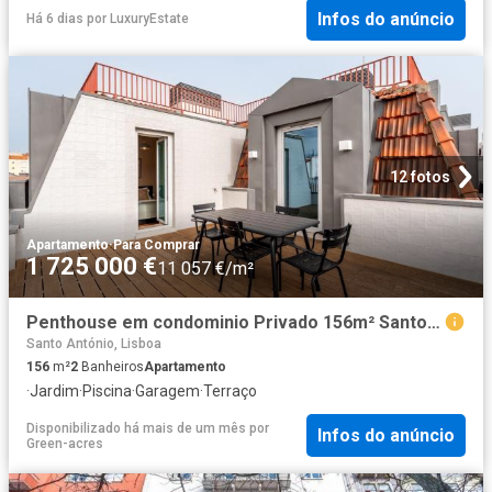
Infos do anúncio
Há 6 dias
por
LuxuryEstate
12 fotos
Apartamento
·
Para Comprar
1 725 000 €
11 057 €/m²
Penthouse em condominio Privado 156m² Santo António
Santo António, Lisboa
156
m²
2
Banheiros
Apartamento
·
Jardim
·
Piscina
·
Garagem
·
Terraço
Disponibilizado há mais de um mês
por
Infos do anúncio
Green-acres