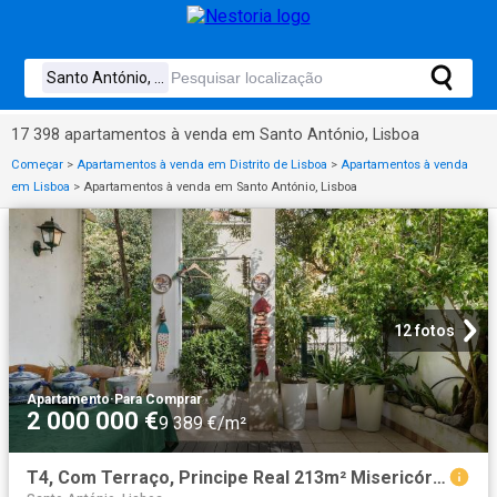
17 398 apartamentos à venda em Santo António, Lisboa
Começar
>
Apartamentos à venda em Distrito de Lisboa
>
Apartamentos à venda
em Lisboa
>
Apartamentos à venda em Santo António, Lisboa
12 fotos
Apartamento
·
Para Comprar
2 000 000 €
9 389 €/m²
T4, Com Terraço, Principe Real 213m² Misericórdia