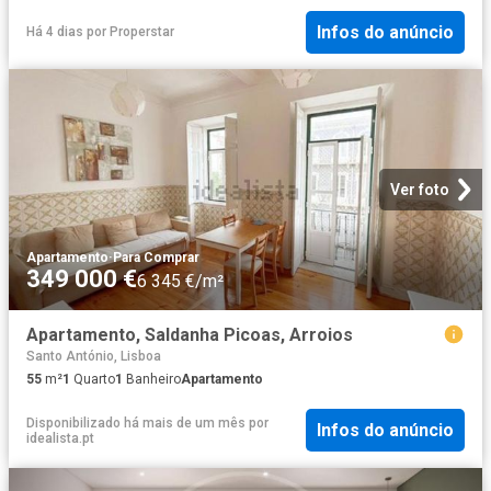
Infos do anúncio
Há 4 dias
por
Properstar
Ver foto
Apartamento
·
Para Comprar
349 000 €
6 345 €/m²
Apartamento, Saldanha Picoas, Arroios
Santo António, Lisboa
55
m²
1
Quarto
1
Banheiro
Apartamento
Disponibilizado há mais de um mês
por
Infos do anúncio
idealista.pt