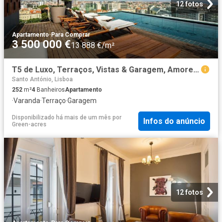
12 fotos
Apartamento
·
Para Comprar
3 500 000 €
13 888 €/m²
T5 de Luxo, Terraços, Vistas & Garagem, Amoreiras 252m² São mamede
Santo António, Lisboa
252
m²
4
Banheiros
Apartamento
·
Varanda
·
Terraço
·
Garagem
Disponibilizado há mais de um mês
por
Infos do anúncio
Green-acres
12 fotos