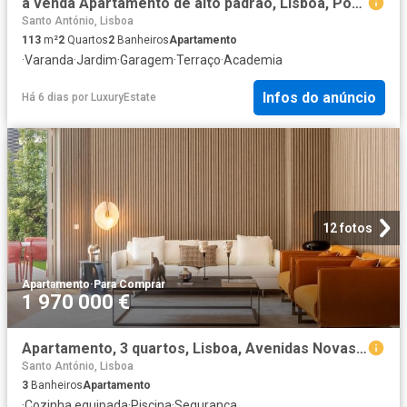
à venda Apartamento de alto padrão, Lisboa, Portugal
Santo António, Lisboa
113
m²
2
Quartos
2
Banheiros
Apartamento
·
Varanda
·
Jardim
·
Garagem
·
Terraço
·
Academia
Infos do anúncio
Há 6 dias
por
LuxuryEstate
12 fotos
Apartamento
·
Para Comprar
1 970 000 €
Apartamento, 3 quartos, Lisboa, Avenidas Novas m² Santo António
Santo António, Lisboa
3
Banheiros
Apartamento
·
Cozinha equipada
·
Piscina
·
Segurança