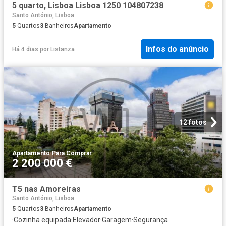
5 quarto, Lisboa Lisboa 1250 104807238
Santo António, Lisboa
5
Quartos
3
Banheiros
Apartamento
Infos do anúncio
Há 4 dias
por
Listanza
12 fotos
Apartamento
·
Para Comprar
2 200 000 €
T5 nas Amoreiras
Santo António, Lisboa
5
Quartos
3
Banheiros
Apartamento
·
Cozinha equipada
·
Elevador
·
Garagem
·
Segurança