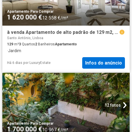
Apartamento
·
Para Comprar
1 620 000 €
12 558 €/m²
à venda Apartamento de alto padrão de 129 m2, Lisboa, Portugal
Santo António, Lisboa
129
m²
3
Quartos
2
Banheiros
Apartamento
·
Jardim
Infos do anúncio
Há 6 dias
por
LuxuryEstate
12 fotos
Apartamento
·
Para Comprar
1 700 000 €
10 967 €/m²