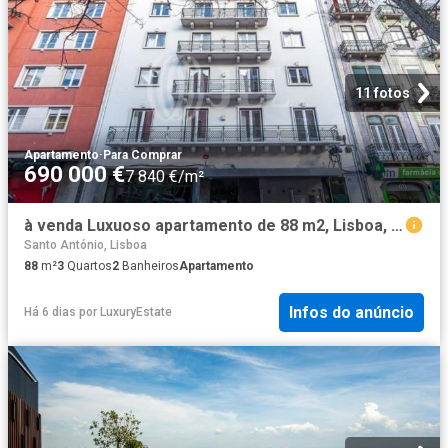
11 fotos
Apartamento
·
Para Comprar
690 000 €
7 840 €/m²
à venda Luxuoso apartamento de 88 m2, Lisboa, Portugal
Santo António, Lisboa
88
m²
3
Quartos
2
Banheiros
Apartamento
Infos do anúncio
Há 6 dias
por
LuxuryEstate