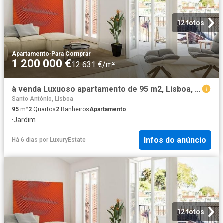
12 fotos
Apartamento
·
Para Comprar
1 200 000 €
12 631 €/m²
à venda Luxuoso apartamento de 95 m2, Lisboa, Portugal
Santo António, Lisboa
95
m²
2
Quartos
2
Banheiros
Apartamento
·
Jardim
Infos do anúncio
Há 6 dias
por
LuxuryEstate
12 fotos