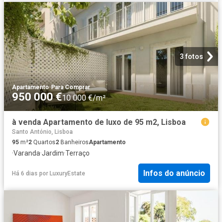
3 fotos
Apartamento
·
Para Comprar
950 000 €
10 000 €/m²
à venda Apartamento de luxo de 95 m2, Lisboa
Santo António, Lisboa
95
m²
2
Quartos
2
Banheiros
Apartamento
·
Varanda
·
Jardim
·
Terraço
Infos do anúncio
Há 6 dias
por
LuxuryEstate