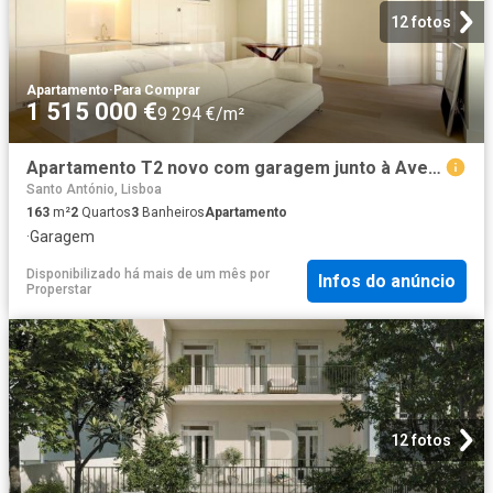
12 fotos
Apartamento
·
Para Comprar
1 515 000 €
9 294 €/m²
Apartamento T2 novo com garagem junto à Avenida da Liberdade
Santo António, Lisboa
163
m²
2
Quartos
3
Banheiros
Apartamento
·
Garagem
Disponibilizado há mais de um mês
por
Infos do anúncio
Properstar
12 fotos