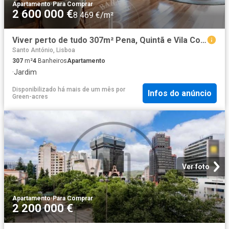
Apartamento
·
Para Comprar
2 600 000 €
8 469 €/m²
Viver perto de tudo 307m² Pena, Quintã e Vila Cova
Santo António, Lisboa
307
m²
4
Banheiros
Apartamento
·
Jardim
Disponibilizado há mais de um mês
por
Infos do anúncio
Green-acres
Ver foto
Apartamento
·
Para Comprar
2 200 000 €