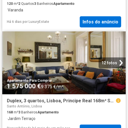
120
m²
2
Quartos
3
Banheiros
Apartamento
·
Varanda
Infos do anúncio
Há 6 dias
por
LuxuryEstate
12 fotos
Apartamento
·
Para Comprar
1 575 000 €
9 375 €/m²
Duplex, 3 quartos, Lisboa, Principe Real 168m² Santo António
Santo António, Lisboa
168
m²
3
Banheiros
Apartamento
·
Jardim
·
Terraço