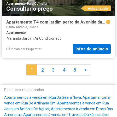
Apartamento
·
Para Comprar
Consultar o preço
Actualizado
Apartamento T4 com jardim perto da Avenida da Liberdade, Lisboa
Santo António, Lisboa
Apartamento
·
Varanda
·
Jardim
·
Ar Condicionado
Infos do anúncio
Há 2 dias
por
Properstar
1
2
3
4
5
>
Pesquisas relacionadas
Apartamentos à venda em Rua Da Seara Nova
,
Apartamentos à
venda em Rua De Artilharia Um
,
Apartamentos à venda em Rua
Joaquim António De Aguiar
,
Apartamentos à venda em Praça Das
Amoreiras
,
Apartamentos à venda em Travessa Da Fábrica Dos