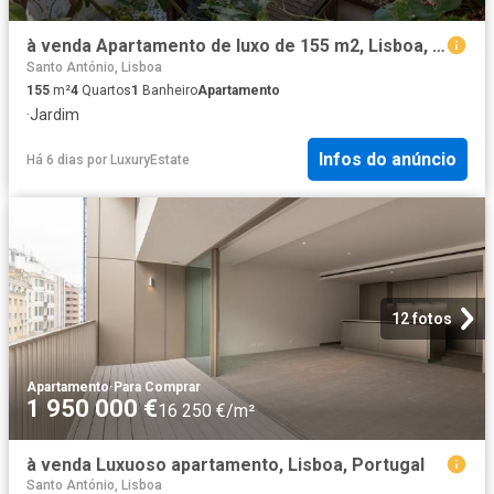
à venda Apartamento de luxo de 155 m2, Lisboa, Portugal
Santo António, Lisboa
155
m²
4
Quartos
1
Banheiro
Apartamento
·
Jardim
Infos do anúncio
Há 6 dias
por
LuxuryEstate
12 fotos
Apartamento
·
Para Comprar
1 950 000 €
16 250 €/m²
à venda Luxuoso apartamento, Lisboa, Portugal
Santo António, Lisboa