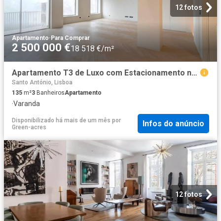
12 fotos
Apartamento
·
Para Comprar
2 500 000 €
18 518 €/m²
Apartamento T3 de Luxo com Estacionamento na Rua das Amoreir. 135m² Santo António
Santo António, Lisboa
135
m²
3
Banheiros
Apartamento
·
Varanda
Disponibilizado há mais de um mês
por
Infos do anúncio
Green-acres
12 fotos