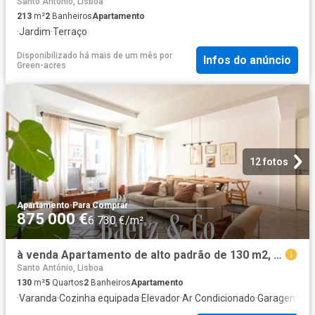
Santo António, Lisboa
213
m²
2
Banheiros
Apartamento
·
Jardim
·
Terraço
Disponibilizado há mais de um mês
por
Infos do anúncio
Green-acres
12 fotos
Apartamento
·
Para Comprar
875 000 €
6 730 €/m²
à venda Apartamento de alto padrão de 130 m2, Lisboa
Santo António, Lisboa
130
m²
5
Quartos
2
Banheiros
Apartamento
·
Varanda
·
Cozinha equipada
·
Elevador
·
Ar Condicionado
·
Garagem