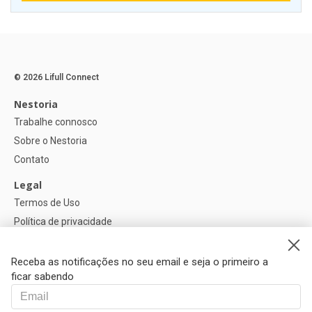
© 2026 Lifull Connect
Nestoria
Trabalhe connosco
Sobre o Nestoria
Contato
Legal
Termos de Uso
Política de privacidade
Política de Cookies
Configurações de cookies
Receba as notificações no seu email e seja o primeiro a
ficar sabendo
Ajuda
FAQ