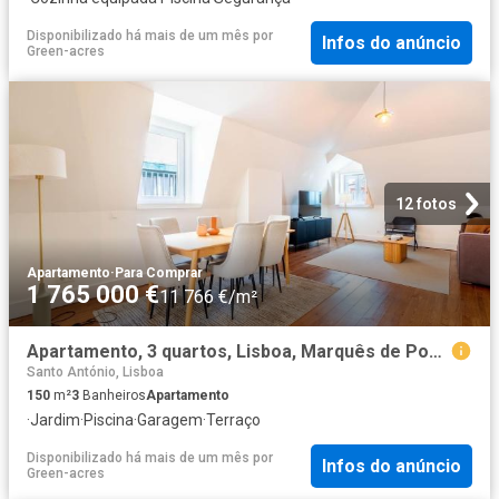
Disponibilizado há mais de um mês
por
Infos do anúncio
Green-acres
12 fotos
Apartamento
·
Para Comprar
1 765 000 €
11 766 €/m²
Apartamento, 3 quartos, Lisboa, Marquês de Pombal 150m² Santo António
Santo António, Lisboa
150
m²
3
Banheiros
Apartamento
·
Jardim
·
Piscina
·
Garagem
·
Terraço
Disponibilizado há mais de um mês
por
Infos do anúncio
Green-acres