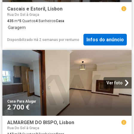
Cascais e Estoril, Lisbon
Rua Do Sol à Graça
435
m²
5
Quartos
4
Banheiros
Casa
·
Garagem
Infos do anúncio
Disponibilizado Há 2 semanas
por
rentumo
Ver foto
Casa
·
Para Alugar
2 700 €
ALMARGEM DO BISPO, Lisbon
Rua Do Sol à Graça