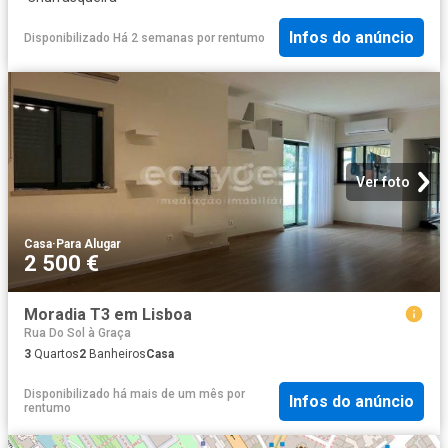
Infos do anúncio
Disponibilizado Há 2 semanas
por
rentumo
Ver foto
Casa
·
Para Alugar
2 500 €
Moradia T3 em Lisboa
Rua Do Sol à Graça
3
Quartos
2
Banheiros
Casa
Disponibilizado há mais de um mês
por
Infos do anúncio
rentumo