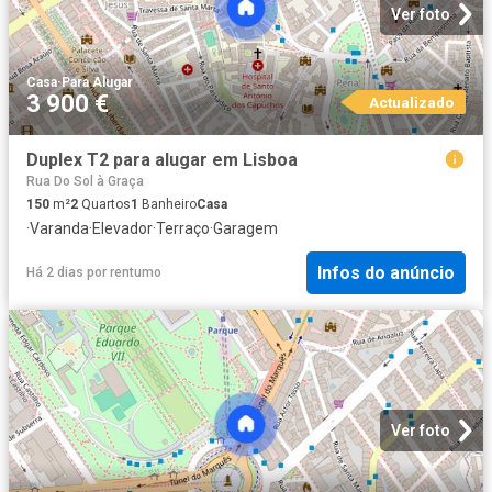
Ver foto
Casa
·
Para Alugar
3 900 €
Actualizado
Duplex T2 para alugar em Lisboa
Rua Do Sol à Graça
150
m²
2
Quartos
1
Banheiro
Casa
·
Varanda
·
Elevador
·
Terraço
·
Garagem
Infos do anúncio
Há 2 dias
por
rentumo
Ver foto