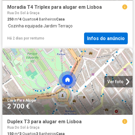
Moradia T4 Triplex para alugar em Lisboa
Rua Do Sol à Graça
250
m²
4
Quartos
4
Banheiros
Casa
·
Cozinha equipada
·
Jardim
·
Terraço
Infos do anúncio
Há 2 dias
por
rentumo
Ver foto
Casa
·
Para Alugar
2 700 €
Duplex T3 para alugar em Lisboa
Rua Do Sol à Graça
150
m²
3
Quartos
3
Banheiros
Casa