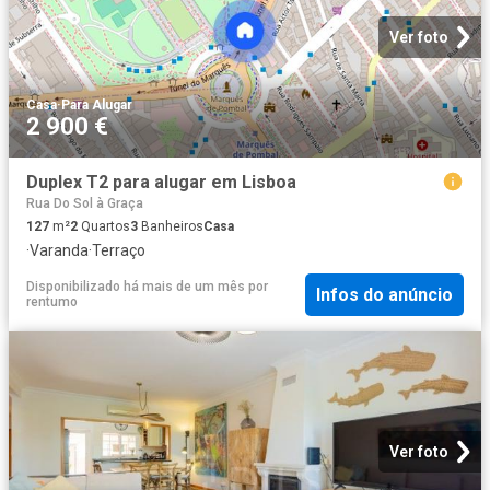
Ver foto
Casa
·
Para Alugar
2 900 €
Duplex T2 para alugar em Lisboa
Rua Do Sol à Graça
127
m²
2
Quartos
3
Banheiros
Casa
·
Varanda
·
Terraço
Disponibilizado há mais de um mês
por
Infos do anúncio
rentumo
Ver foto