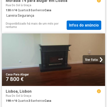
Moradia T4 para alugar em Lisboa
Rua Do Sol à Graça
130
m²
4
Quartos
3
Banheiros
Casa
·
Lareira
·
Segurança
Disponibilizado há mais de um mês
por
Infos do anúncio
rentumo
Ver foto
Casa
·
Para Alugar
7 800 €
Lisboa, Lisbon
Rua Do Sol à Graça
198
m²
4
Quartos
3
Banheiros
Casa