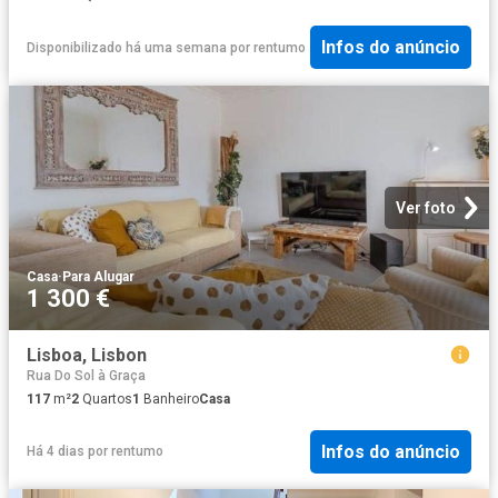
Infos do anúncio
Disponibilizado há uma semana
por
rentumo
Ver foto
Casa
·
Para Alugar
1 300 €
Lisboa, Lisbon
Rua Do Sol à Graça
117
m²
2
Quartos
1
Banheiro
Casa
Infos do anúncio
Há 4 dias
por
rentumo