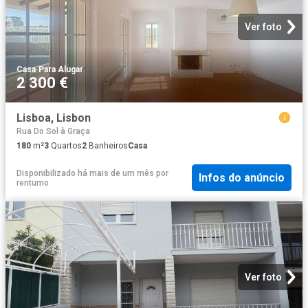
Ver foto
Casa
·
Para Alugar
2 300 €
Lisboa, Lisbon
Rua Do Sol à Graça
180
m²
3
Quartos
2
Banheiros
Casa
Disponibilizado há mais de um mês
por
Infos do anúncio
rentumo
Ver foto