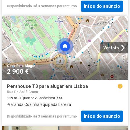
Infos do anúncio
Disponibilizado Há 3 semanas
por
rentumo
Ver foto
Casa
·
Para Alugar
2 900 €
Penthouse T3 para alugar em Lisboa
Rua Do Sol à Graça
119
m²
3
Quartos
2
Banheiros
Casa
·
Varanda
·
Cozinha equipada
·
Lareira
Infos do anúncio
Disponibilizado Há 3 semanas
por
rentumo