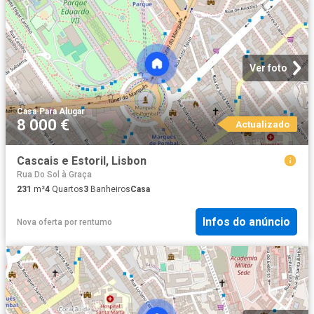
Ver foto
Casa
·
Para Alugar
8 000 €
Actualizado
Cascais e Estoril, Lisbon
Rua Do Sol à Graça
231
m²
4
Quartos
3
Banheiros
Casa
Infos do anúncio
Nova oferta
por
rentumo