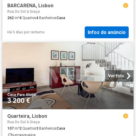
BARCARENA, Lisbon
Rua Do Sol à Graça
262
m²
4
Quartos
4
Banheiros
Casa
Infos do anúncio
Há 5 dias
por
rentumo
Ver foto
Casa
·
Para Alugar
3 200 €
Quarteira, Lisbon
Rua Do Sol à Graça
107
m²
2
Quartos
3
Banheiros
Casa
·
Churrasqueira