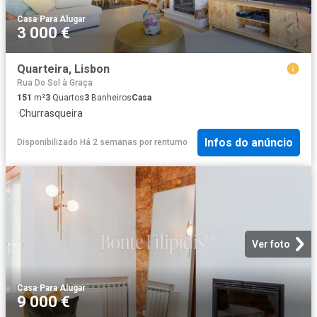
Casa
·
Para Alugar
3 000 €
Quarteira, Lisbon
Rua Do Sol à Graça
151
m²
3
Quartos
3
Banheiros
Casa
·
Churrasqueira
Infos do anúncio
Disponibilizado Há 2 semanas
por
rentumo
Ver foto
Casa
·
Para Alugar
9 000 €