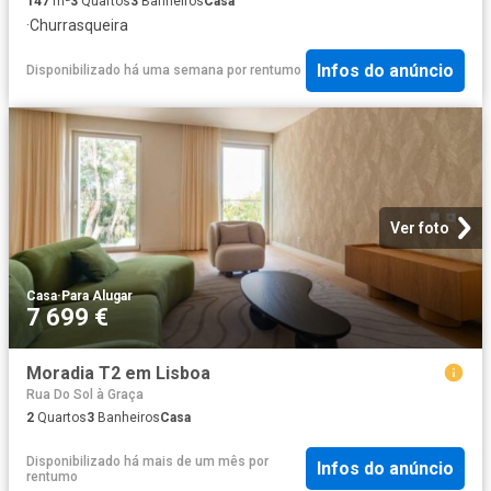
147
m²
3
Quartos
3
Banheiros
Casa
·
Churrasqueira
Infos do anúncio
Disponibilizado há uma semana
por
rentumo
Ver foto
Casa
·
Para Alugar
7 699 €
Moradia T2 em Lisboa
Rua Do Sol à Graça
2
Quartos
3
Banheiros
Casa
Disponibilizado há mais de um mês
por
Infos do anúncio
rentumo