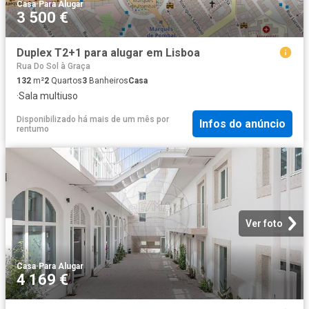
Casa
·
Para Alugar
3 500 €
Duplex T2+1 para alugar em Lisboa
Rua Do Sol à Graça
132
m²
2
Quartos
3
Banheiros
Casa
·
Sala multiuso
Disponibilizado há mais de um mês
por
Infos do anúncio
rentumo
Ver foto
Casa
·
Para Alugar
4 169 €