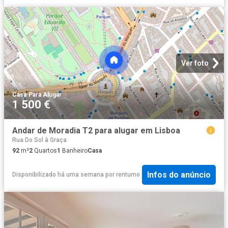
Ver foto
Casa
·
Para Alugar
1 500 €
Andar de Moradia T2 para alugar em Lisboa
Rua Do Sol à Graça
92
m²
2
Quartos
1
Banheiro
Casa
Infos do anúncio
Disponibilizado há uma semana
por
rentumo