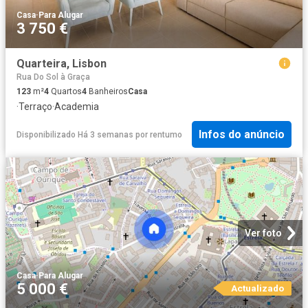
Casa
·
Para Alugar
3 750 €
Quarteira, Lisbon
Rua Do Sol à Graça
123
m²
4
Quartos
4
Banheiros
Casa
·
Terraço
·
Academia
Infos do anúncio
Disponibilizado Há 3 semanas
por
rentumo
Ver foto
Casa
·
Para Alugar
5 000 €
Actualizado