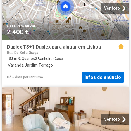
Ver foto
Casa
·
Para Alugar
2 400 €
Duplex T3+1 Duplex para alugar em Lisboa
Rua Do Sol à Graça
153
m²
3
Quartos
2
Banheiros
Casa
·
Varanda
·
Jardim
·
Terraço
Infos do anúncio
Há 6 dias
por
rentumo
Ver foto