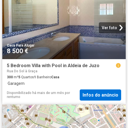
Ver foto
Casa
·
Para Alugar
8 500 €
5 Bedroom Villa with Pool in Aldeia de Juzo
Rua Do Sol à Graça
300
m²
5
Quartos
1
Banheiro
Casa
·
Garagem
Disponibilizado há mais de um mês
por
Infos do anúncio
rentumo