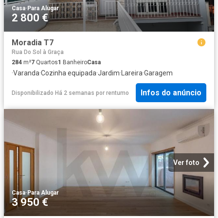
Casa
·
Para Alugar
2 800 €
Moradia T7
Rua Do Sol à Graça
284
m²
7
Quartos
1
Banheiro
Casa
·
Varanda
·
Cozinha equipada
·
Jardim
·
Lareira
·
Garagem
Infos do anúncio
Disponibilizado Há 2 semanas
por
rentumo
Ver foto
Casa
·
Para Alugar
3 950 €