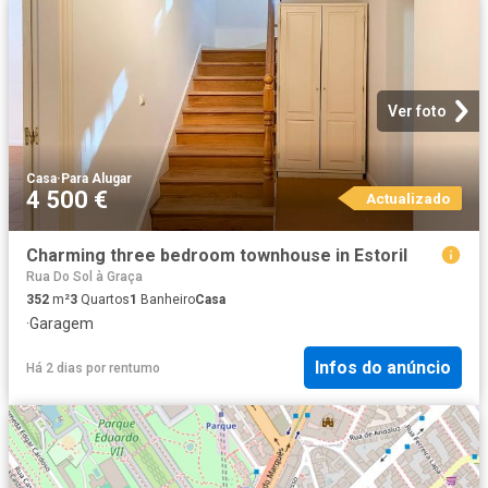
Ver foto
Casa
·
Para Alugar
4 500 €
Actualizado
Charming three bedroom townhouse in Estoril
Rua Do Sol à Graça
352
m²
3
Quartos
1
Banheiro
Casa
·
Garagem
Infos do anúncio
Há 2 dias
por
rentumo