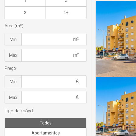
1
2
3
4+
Área (m²)
Min
Max
Preço
Min
Max
Tipo de imóvel
Todos
Apartamentos