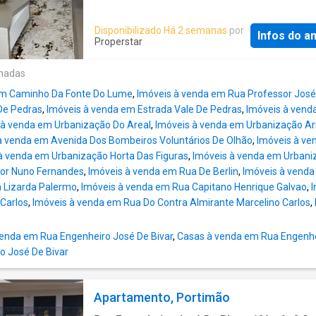
área útil e três amplas varandas, esta propri
oferece um cenário absolutamente incompará
Disponibilizado Há 2 semanas
por
Infos do a
com vistas abertas sobre o oceano, o rio Ara
Properstar
serra. O apartamento dispõe de 2 quartos, 2
de banho e uma cozinha moderna e totalmen
onadas
equipada, destacando-se pelos seus acaba
em Caminho Da Fonte Do Lume
,
Imóveis à venda em Rua Professor José
de alta qualidade e um ambiente pensado pa
De Pedras
,
Imóveis à venda em Estrada Vale De Pedras
,
Imóveis à vend
máximo conforto. Cada divisão conta com ar-
 à venda em Urbanização Do Areal
,
Imóveis à venda em Urbanização Ar
condicionado, roupeiros embutidos e acesso
à venda em Avenida Dos Bombeiros Voluntários De Olhão
,
Imóveis à ve
facilitado por elevador. A penthouse inclui ai
à venda em Urbanização Horta Das Figuras
,
Imóveis à venda em Urbaniz
estacionamento privativo e usufruto de uma 
or Nuno Fernandes
,
Imóveis à venda em Rua De Berlin
,
Imóveis à venda
comum. Localizada a apenas 100 metros da p
 Lizarda Palermo
,
Imóveis à venda em Rua Capitano Henrique Galvao
,
I
a poucos passos da marina, do casino e de 
Carlos
,
Imóveis à venda em Rua Do Contra Almirante Marcelino Carlos
,
vasta oferta de restaurantes e bares, esta é 
escolha perfeita para quem valoriza exclusiv
enda em Rua Engenheiro José De Bivar
,
Casas à venda em Rua Engenhe
comodidade e qualidade de vida. Não perca 
o José De Bivar
agende já a sua visita e deixe-nos ajudá-lo a 
do financiamento. Com a nossa autorização c
Apartamento, Portimão