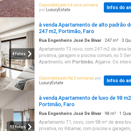
equipada com equipamentos e materiais de
Disponibilizado há uma semana
Infos do a
qualidade, e por profissionais com + de 30 
por
LuxuryEstate
experiência. Oportunidade para poder escolh
diferentes materiais conforme o seu gosto. 
à venda Apartamento de alto padrão d
Fotos são de outra moradia já entregue ao
247 m2, Portimão, Faro
proprietário. Categoria Energética: A
Rua Engenheiro José De Bivar
·
247
m²
·
3
Qu
Banheiros
·
Apartamento
·
Piscina
·
Garagem
Apartamento T3 novo, com 247 m2 de área b
4 fotos
privativa, garagem e piscina comum, no 5 Se
Apartments, em
Portimão
, Algarve. Os inter
dos apartamentos 5 Senses Apartments
representam o conceito puro de tranquilidade
Disponibilizado Há 3 semanas
por
Infos do a
janelas amplas e pátios interiores foram
LuxuryEstate
desenhados para ampliar todas as vantagen
viver junto ao mar, inundando os espaços co
à venda Apartamento de luxo de 98 m2
natural e oferecendo vistas deslumbrantes. 
Portimão, Faro
materiais selecionados visam o máximo conf
enquanto a estética cuidada de cada espaço
Rua Engenheiro José De Bivar
·
98
m²
·
1
Qua
Banheiro
·
Apartamento
·
Cozinha equipada
·
Pi
transforma este empreendimento num lugar p
Apartamento T1, novo, com 98 m² de área bru
Garagem
·
Academia
·
Ar Condicionado
para viver, onde o design encontra a funciona
12 fotos
privativa, no Ribamar, com piscina e garagem