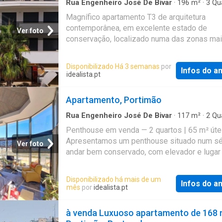
Rua Engenheiro José De Bivar
·
196
m²
·
3
Qu
Banheiros
·
Apartamento
Magnífico apartamento T3 de arquitetura
contemporânea, em excelente estado de
Ver foto
conservação, localizado numa das zonas ma
exclusivas da Praia da Rocha, a apenas 100
da praia, junto ao Hotel da Rocha e Hotel Jupi
Disponibilizado Há 3 semanas
por
Infos do a
Com linhas modernas, acabamentos de elev
idealista.pt
qualidade e uma excelente exposição à luz na
este imóvel foi pensado para proporcionar 
Apartamento, Portimão
experiência de conforto, funcionalidade e be
Rua Engenheiro José De Bivar
·
117
m²
·
2
Qu
Banheiro
·
Casa
·
Elevador
·
Garagem
Penthouse em venda — 2 quartos | 65 m² úte
Apresentamos um penthouse situado num s
Ver foto
andar bem conservado, com elevador e lugar
garagem incluído no preço. O imóvel dispõe 
m² de área útil e 117 m² de área bruta, ofere
Disponibilizado há mais de um
Infos do a
um layout funcional com dois quartos e uma 
mês
por
idealista.pt
banho. A orientação Norte/Este garante boa 
de luz ao longo do dia
à venda Luxuoso apartamento de 168 