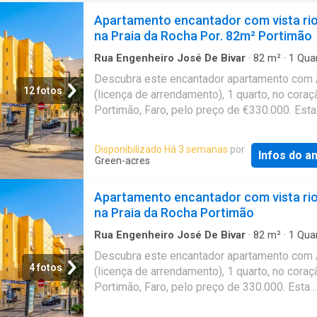
Apartamento encantador com vista ri
na Praia da Rocha Por. 82m² Portimão
Rua Engenheiro José De Bivar
·
82
m²
·
1
Qua
Apartamento
·
Varanda
·
Elevador
·
Lareira
·
Ar
Descubra este encantador apartamento com
Condicionado
·
Garagem
·
Banheira
·
Área verde
12 fotos
(licença de arrendamento), 1 quarto, no coraç
Portimão, Faro, pelo preço de €330.000. Esta
propriedade de 98 m² oferece a combinação
perfeita de conforto e estilo, com ar condici
Disponibilizado Há 3 semanas
por
Infos do a
uma acolhedora lareira e uma deslumbrante v
Green-acres
panorâmica para o rio e as montanhas. Todas
comodidades estão a curta distância. A apen
Apartamento encantador com vista ri
metros da praia e da sempre vibrante avenid
na Praia da Rocha Portimão
beira-mar. O apartamento possui uma distrib
bem pensada, com uma agradável sala de es
Rua Engenheiro José De Bivar
·
82
m²
·
1
Qua
Banheiro
·
Apartamento
·
Varanda
·
Elevador
·
L
vista para o porto e as montanhas, uma cozi
Descubra este encantador apartamento com
Ar Condicionado
·
Garagem
·
Banheira
·
Área ve
espaçosa (totalmente elétrica) equipada co
4 fotos
(licença de arrendamento), 1 quarto, no coraç
as comodidades, e uma casa de banho ampl
Portimão, Faro, pelo preço de 330.000. Esta
banheira. Saia para a sua varanda privada par
propriedade de 98 m² oferece a combinação
desfrutar da vista, da excelente luz natural e