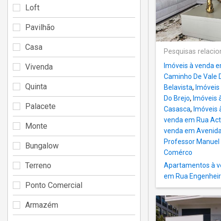
Loft
Pavilhão
Casa
Pesquisas relaci
Imóveis à venda 
Vivenda
Caminho De Vale 
Quinta
Belavista
,
Imóveis
Do Brejo
,
Imóveis 
Palacete
Casasca
,
Imóveis 
venda em Rua Act
Monte
venda em Avenida
Professor Manuel 
Bungalow
Comérco
Terreno
Apartamentos à v
em Rua Engenheir
Ponto Comercial
Armazém