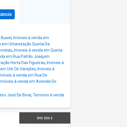
edade
vel,
núncio
de e a
 casas
te
mentos
 Busiel
,
Imóveis à venda em
ra
a em Urbanização Quinta Da
roteias
,
Imóveis à venda em Quinta
nda em Rua Patrão Joaquim
nda
ação Horta Das Figueiras
,
Imóveis à
piscina
 em Urb Os Varejões
,
Imóveis à
raia, e
móveis à venda em Rua De
uma
Imóveis à venda em Avenida Do
a
idade,
iro José De Bivar
,
Terrenos à venda
tempo,
cuidar
895 000 €