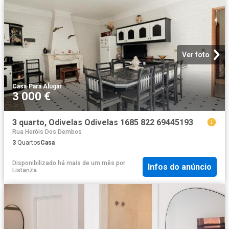
Ver foto
Casa
·
Para Alugar
3 000 €
3 quarto, Odivelas Odivelas 1685 822 69445193
Rua Heróis Dos Dembos
3
Quartos
Casa
Disponibilizado há mais de um mês
por
Infos do anúncio
Listanza