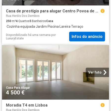
Casa de prestígio para alugar Centro Povoa de Santo Adriao, Odivelas, Lisboa
Rua Heróis Dos Dembos
250
m²
4
Quartos
5
Banheiros
Casa
·
Cozinha equipada
·
Jardim
·
Piscina
·
Lareira
·
Terraço
Disponibilizado há uma semana
por
Infos do anúncio
LuxuryEstate
Ver foto
Casa
·
Para Alugar
4 500 €
Moradia T4 em Lisboa
Rua Heróis Dos Dembos