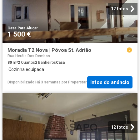
12 fotos
Casa
·
Para Alugar
1 500 €
Moradia T2 Nova | Póvoa St. Adrião
Rua Heróis Dos Dembos
80
m²
2
Quartos
2
Banheiros
Casa
·
Cozinha equipada
Infos do anúncio
Disponibilizado Há 3 semanas
por
Properstar
12 fotos