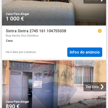
Casa
·
Para Alugar
1 000 €
Sintra Sintra 2745 161 104755038
Rua Heróis Dos Dembos
Casa
Infos do anúncio
Há 4 dias
por
Listanza
Ver foto
Casa
·
Para Alugar
890 €