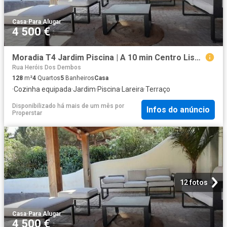
Casa
·
Para Alugar
4 500 €
Moradia T4 Jardim Piscina | A 10 min Centro Lisboa
Rua Heróis Dos Dembos
128
m²
4
Quartos
5
Banheiros
Casa
·
Cozinha equipada
·
Jardim
·
Piscina
·
Lareira
·
Terraço
Disponibilizado há mais de um mês
por
Infos do anúncio
Properstar
12 fotos
Casa
·
Para Alugar
4 500 €