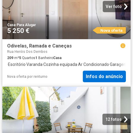
Ver foto
Casa
·
Para Alugar
5 250 €
Nova oferta
Odivelas, Ramada e Caneças
Rua Heróis Dos Dembos
209
m²
5
Quartos
1
Banheiro
Casa
·
Escritório
·
Varanda
·
Cozinha equipada
·
Ar Condicionado
·
Garagem
Infos do anúncio
Nova oferta
por
rentumo
12 fotos