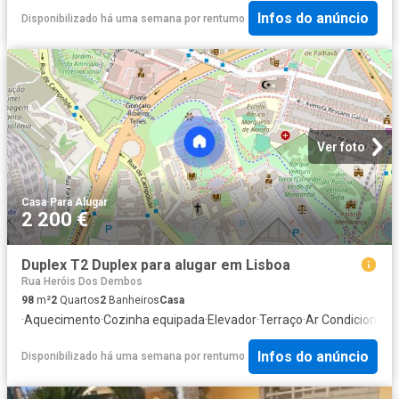
Infos do anúncio
Disponibilizado há uma semana
por
rentumo
Ver foto
Casa
·
Para Alugar
2 200 €
Duplex T2 Duplex para alugar em Lisboa
Rua Heróis Dos Dembos
98
m²
2
Quartos
2
Banheiros
Casa
·
Aquecimento
·
Cozinha equipada
·
Elevador
·
Terraço
·
Ar Condicionado
Infos do anúncio
Disponibilizado há uma semana
por
rentumo