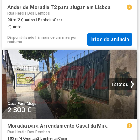
Andar de Moradia T2 para alugar em Lisboa
Rua Heróis Dos Dembos
90
m²
2
Quartos
1
Banheiro
Casa
·
Quintal
Disponibilizado há mais de um mês
por
Infos do anúncio
rentumo
12 fotos
Casa
·
Para Alugar
2 300 €
Moradia para Arrendamento Casal da Mira
Rua Heróis Dos Dembos
105
m²
4
Quartos
2
Banheiros
Casa