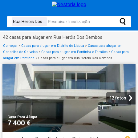
42 casas para alugar em Rua Heróis Dos Dembos
Começar
>
Casas para alugar em Distrito de Lisboa
>
Casas para alugar em
Concelho de Odivelas
>
Casas para alugar em Pontinha e Famões
>
Casas para
alugar em Pontinha
>
Casas para alugar em Rua Heróis Dos Dembos
12 fotos
Casa
·
Para Alugar
7 400 €