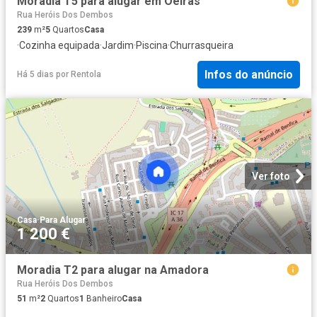
Moradia T5 para alugar em Oeiras
Rua Heróis Dos Dembos
239
m²
5
Quartos
Casa
·
Cozinha equipada
·
Jardim
·
Piscina
·
Churrasqueira
Infos do anúncio
Há 5 dias
por
Rentola
Ver foto
Casa
·
Para Alugar
1 200 €
Moradia T2 para alugar na Amadora
Rua Heróis Dos Dembos
51
m²
2
Quartos
1
Banheiro
Casa