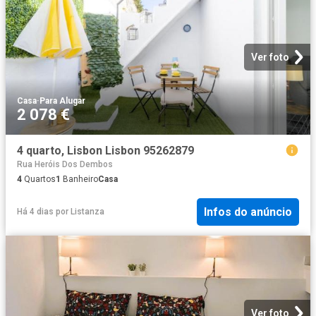
Ver foto
Casa
·
Para Alugar
2 078 €
4 quarto, Lisbon Lisbon 95262879
Rua Heróis Dos Dembos
4
Quartos
1
Banheiro
Casa
Infos do anúncio
Há 4 dias
por
Listanza
Ver foto