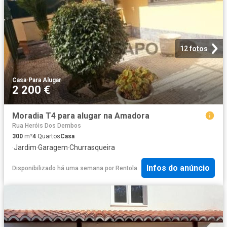
12 fotos
Casa
·
Para Alugar
2 200 €
Moradia T4 para alugar na Amadora
Rua Heróis Dos Dembos
300
m²
4
Quartos
Casa
·
Jardim
·
Garagem
·
Churrasqueira
Infos do anúncio
Disponibilizado há uma semana
por
Rentola