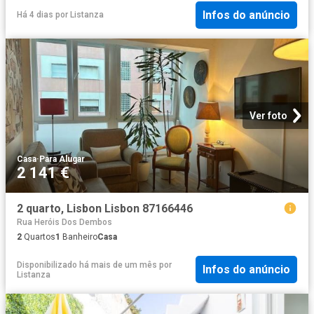
Infos do anúncio
Há 4 dias
por
Listanza
Ver foto
Casa
·
Para Alugar
2 141 €
2 quarto, Lisbon Lisbon 87166446
Rua Heróis Dos Dembos
2
Quartos
1
Banheiro
Casa
Disponibilizado há mais de um mês
por
Infos do anúncio
Listanza