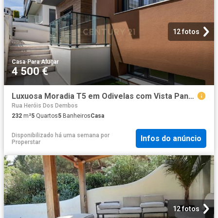
12 fotos
Casa
·
Para Alugar
4 500 €
Luxuosa Moradia T5 em Odivelas com Vista Panorâmica
Rua Heróis Dos Dembos
232
m²
5
Quartos
5
Banheiros
Casa
Disponibilizado há uma semana
por
Infos do anúncio
Properstar
12 fotos