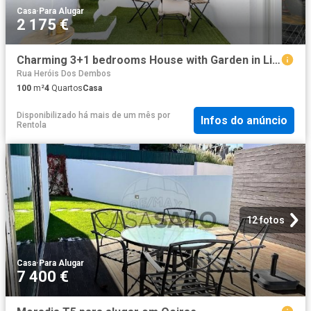
Casa
·
Para Alugar
2 175 €
Charming 3+1 bedrooms House with Garden in Lisbon
Rua Heróis Dos Dembos
100
m²
4
Quartos
Casa
Disponibilizado há mais de um mês
por
Infos do anúncio
Rentola
12 fotos
Casa
·
Para Alugar
7 400 €