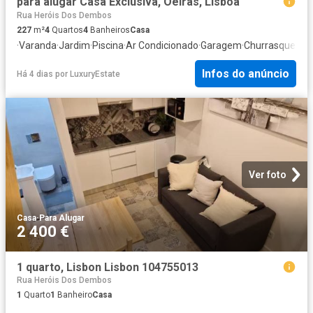
para alugar Casa Exclusiva, Oeiras, Lisboa
Rua Heróis Dos Dembos
227
m²
4
Quartos
4
Banheiros
Casa
·
Varanda
·
Jardim
·
Piscina
·
Ar Condicionado
·
Garagem
·
Churrasqueira
·
Infos do anúncio
Há 4 dias
por
LuxuryEstate
Ver foto
Casa
·
Para Alugar
2 400 €
1 quarto, Lisbon Lisbon 104755013
Rua Heróis Dos Dembos
1
Quarto
1
Banheiro
Casa