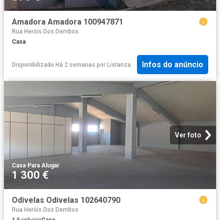
Amadora Amadora 100947871
Rua Heróis Dos Dembos
Casa
Infos do anúncio
Disponibilizado Há 2 semanas
por
Listanza
Ver foto
Casa
·
Para Alugar
1 300 €
Odivelas Odivelas 102640790
Rua Heróis Dos Dembos