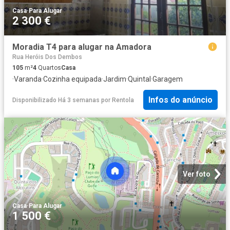
Casa
·
Para Alugar
2 300 €
Moradia T4 para alugar na Amadora
Rua Heróis Dos Dembos
105
m²
4
Quartos
Casa
·
Varanda
·
Cozinha equipada
·
Jardim
·
Quintal
·
Garagem
Infos do anúncio
Disponibilizado Há 3 semanas
por
Rentola
Ver foto
Casa
·
Para Alugar
1 500 €