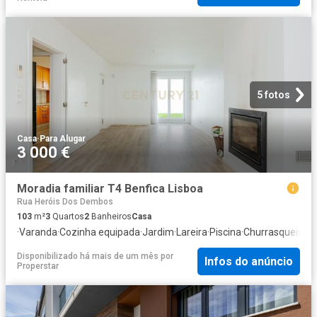
5 fotos
Casa
·
Para Alugar
3 000 €
Moradia familiar T4 Benfica Lisboa
Rua Heróis Dos Dembos
103
m²
3
Quartos
2
Banheiros
Casa
·
Varanda
·
Cozinha equipada
·
Jardim
·
Lareira
·
Piscina
·
Churrasqueira
Disponibilizado há mais de um mês
por
Infos do anúncio
Properstar