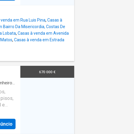
; -
 venda em Rua Luis Pina
,
Casas à
 Bairro Da Misericordia, Costas De
a Lobata
,
Casas à venda em Avenida
e Matos
,
Casas à venda em Estrada
670 000 €
nheiros
os,
 pisos,
l e
tetura
 quem
núncio