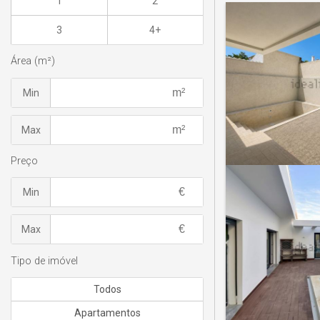
1
2
3
4+
Área (m²)
Min
Max
Preço
Min
Max
Tipo de imóvel
Todos
Apartamentos