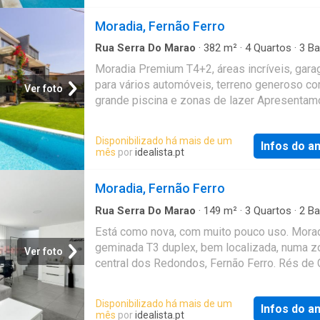
Conclusão prevista Setembro de 2026
Moradia, Fernão Ferro
Rua Serra Do Marao
·
382
m²
·
4
Quartos
·
3
Ba
·
Casa
·
Piscina
·
Garagem
Moradia Premium T4+2, áreas incríveis, gar
para vários automóveis, terreno generoso c
Ver foto
grande piscina e zonas de lazer Apresentam
magnífica moradia independente, situada na
prestigiada zona da Quinta das Laranjeiras, 
Disponibilizado há mais de um
Infos do a
Fernão Ferro, onde a arquitetura contemporâ
mês
por
idealista.pt
acabamentos premium e os amplos espaços
conjugam para proporcionar uma qualidade d
Moradia, Fernão Ferro
excecional
Rua Serra Do Marao
·
149
m²
·
3
Quartos
·
2
Ba
·
Casa
·
Ar Condicionado
Está como nova, com muito pouco uso. Mora
geminada T3 duplex, bem localizada, numa z
Ver foto
central dos Redondos, Fernão Ferro. Rés de 
Sala de estar de 24m2 com chão em cerâmica
condicionado; - Cozinha e sala de jantar de 
Disponibilizado há mais de um
Infos do a
com ilha, semi-equipada com placa de induçã
mês
por
idealista.pt