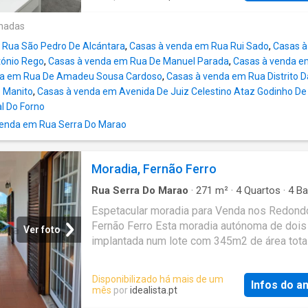
forno, exaustor, microondas; - WC com poliban
Dispensa
onadas
 Rua São Pedro De Alcántara
,
Casas à venda em Rua Rui Sado
,
Casas à
ónio Rego
,
Casas à venda em Rua De Manuel Parada
,
Casas à venda em
da em Rua De Amadeu Sousa Cardoso
,
Casas à venda em Rua Distrito D
s Manito
,
Casas à venda em Avenida De Juiz Celestino Ataz Godinho D
al Do Forno
enda em Rua Serra Do Marao
Moradia, Fernão Ferro
Rua Serra Do Marao
·
271
m²
·
4
Quartos
·
4
Ba
·
Casa
Espetacular moradia para Venda nos Redond
Fernão Ferro Esta moradia autónoma de dois
Ver foto
implantada num lote com 345m2 de área tota
273m2 de área construída, oferece uma arqui
sofisticada e detalhes de luxo, perfeita para
Disponibilizado há mais de um
Infos do a
procura uma vida de conforto e tranquilidade
mês
por
idealista.pt