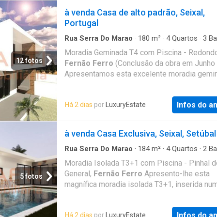
à venda Casa de alto padrão, Seixal,
Portugal
Rua Serra Do Marao
·
180
m²
·
4
Quartos
·
3
Ba
·
Casa
·
Piscina
·
Garagem
Moradia Geminada T4 com Piscina - Redond
12 fotos
Fernão Ferro
(Conclusão da obra em Junho
Apresentamos esta excelente moradia gemin
localizada no Redondos, em
Fernão Ferro
. 
numa zona tranquila e residencial, esta casa 
Infos do a
Há 2 dias
por
LuxuryEstate
para famílias que procuram conforto, espaço
qualidade de vida. Composta por 4 quartos a
incluindo duas suites, 3 casas de banho mod
à venda Casa Exclusiva, Seixal, Setúbal
sala de estar luminosa, cozinha totalmente
equipadar e acabamentos de qualidade super
Rua Serra Do Marao
·
184
m²
·
4
Quartos
·
2
Ba
·
Casa
·
Cozinha equipada
·
Jardim
·
Piscina
exterior, desfrute de um agradável espaço de
Moradia Isolada T3+1 com Piscina - Pinhal d
com piscina privativa, perfeito para moment
General,
Fernão Ferro
Apresento-lhe esta
5 fotos
família e com amigos. Conta ainda com
magnífica moradia isolada T3+1, inserida nu
estacionamento privativo. Próxima de escola
calma e agradável em Pinhal do General,
Fer
comércio, transportes e com bons acessos à
Ferro
. Com um design moderno e funcional, 
A33. A apenas 25 minutos de Lisboa. Não pe
Infos do a
Há 2 dias
por
LuxuryEstate
propriedade oferece todo o conforto que pro