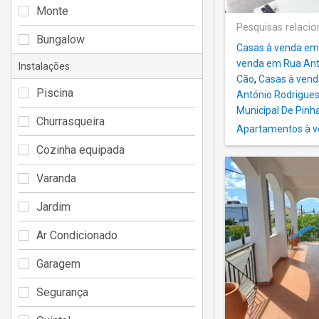
Monte
Pesquisas relaci
Bungalow
Casas à venda em
venda em Rua Ant
Instalações
Cão
,
Casas à ven
Piscina
António Rodrigue
Municipal De Pinh
Churrasqueira
Apartamentos à v
Cozinha equipada
Varanda
Jardim
Ar Condicionado
Garagem
Segurança