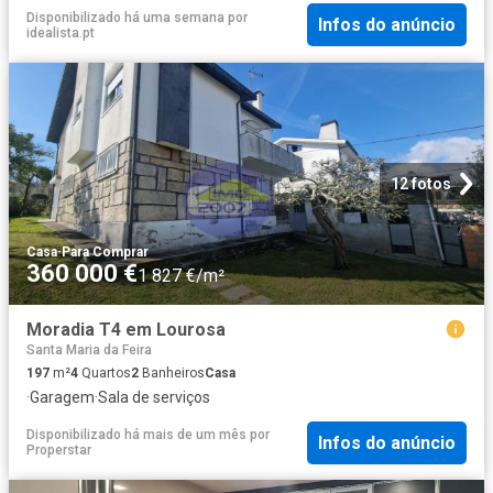
Disponibilizado há uma semana
por
Infos do anúncio
idealista.pt
12 fotos
Casa
·
Para Comprar
360 000 €
1 827 €/m²
Moradia T4 em Lourosa
Santa Maria da Feira
197
m²
4
Quartos
2
Banheiros
Casa
·
Garagem
·
Sala de serviços
Disponibilizado há mais de um mês
por
Infos do anúncio
Properstar