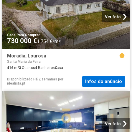
Ver foto
Casa
·
Para Comprar
730 000 €
1 754 €/m²
Moradia, Lourosa
Santa Maria da Feira
416
m²
3
Quartos
4
Banheiros
Casa
Disponibilizado Há 2 semanas
por
Infos do anúncio
idealista.pt
Ver foto