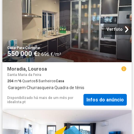
Ver foto
Casa
·
Para Comprar
550 000 €
2 696 €/m²
Moradia, Lourosa
Santa Maria da Feira
204
m²
6
Quartos
5
Banheiros
Casa
·
Garagem
·
Churrasqueira
·
Quadra de tênis
Disponibilizado há mais de um mês
por
Infos do anúncio
idealista.pt