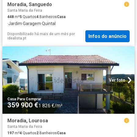
Moradia, Sanguedo
Santa Maria da Feira
448
m²
5
Quartos
4
Banheiros
Casa
·
Jardim
·
Garagem
·
Quintal
Disponibilizado há mais de um mês
por
Infos do anúncio
idealista.pt
Ver foto
Casa
·
Para Comprar
359 900 €
1 826 €/m²
Moradia, Lourosa
Santa Maria da Feira
197
m²
4
Quartos
2
Banheiros
Casa