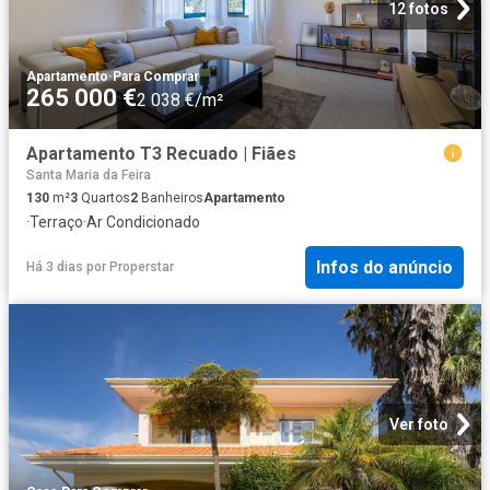
12 fotos
Apartamento
·
Para Comprar
265 000 €
2 038 €/m²
Apartamento T3 Recuado | Fiães
Santa Maria da Feira
130
m²
3
Quartos
2
Banheiros
Apartamento
·
Terraço
·
Ar Condicionado
Infos do anúncio
Há 3 dias
por
Properstar
Ver foto