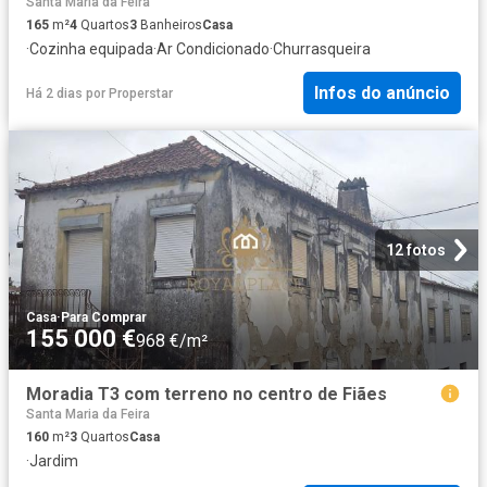
Santa Maria da Feira
165
m²
4
Quartos
3
Banheiros
Casa
·
Cozinha equipada
·
Ar Condicionado
·
Churrasqueira
Infos do anúncio
Há 2 dias
por
Properstar
12 fotos
Casa
·
Para Comprar
155 000 €
968 €/m²
Moradia T3 com terreno no centro de Fiães
Santa Maria da Feira
160
m²
3
Quartos
Casa
·
Jardim