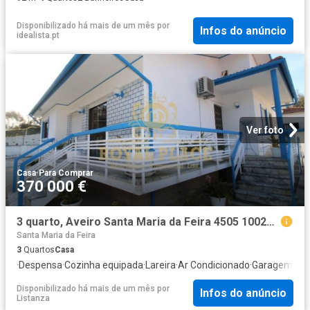
Disponibilizado há mais de um mês
por
Infos do anúncio
idealista.pt
Ver foto
Casa
·
Para Comprar
370 000 €
3 quarto, Aveiro Santa Maria da Feira 4505 100212081
Santa Maria da Feira
3
Quartos
Casa
·
Despensa
·
Cozinha equipada
·
Lareira
·
Ar Condicionado
·
Garagem
Disponibilizado há mais de um mês
por
Infos do anúncio
Listanza