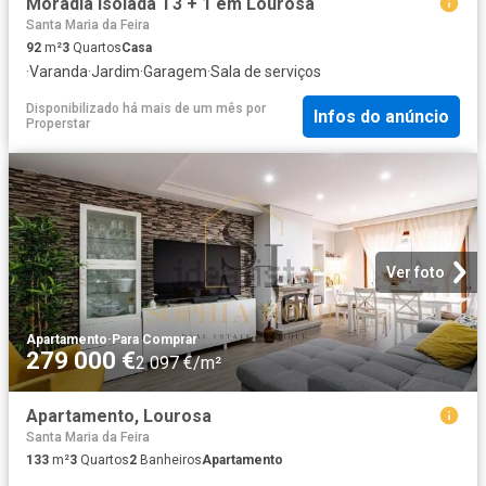
Moradia Isolada T3 + 1 em Lourosa
Santa Maria da Feira
92
m²
3
Quartos
Casa
·
Varanda
·
Jardim
·
Garagem
·
Sala de serviços
Disponibilizado há mais de um mês
por
Infos do anúncio
Properstar
Ver foto
Apartamento
·
Para Comprar
279 000 €
2 097 €/m²
Apartamento, Lourosa
Santa Maria da Feira
133
m²
3
Quartos
2
Banheiros
Apartamento