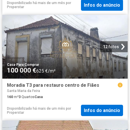
Disponibilizado há mais de um mês
por
Infos do anúncio
Properstar
12 fotos
Casa
·
Para Comprar
100 000 €
625 €/m²
Moradia T3 para restauro centro de Fiães
Santa Maria da Feira
160
m²
3
Quartos
Casa
Disponibilizado há mais de um mês
por
Infos do anúncio
Properstar