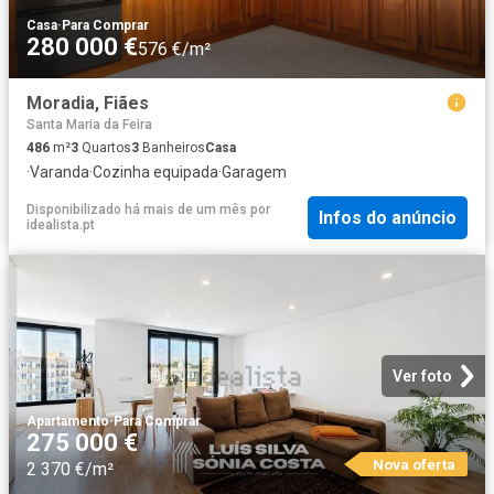
Casa
·
Para Comprar
280 000 €
576 €/m²
Moradia, Fiães
Santa Maria da Feira
486
m²
3
Quartos
3
Banheiros
Casa
·
Varanda
·
Cozinha equipada
·
Garagem
Disponibilizado há mais de um mês
por
Infos do anúncio
idealista.pt
Ver foto
Apartamento
·
Para Comprar
275 000 €
Nova oferta
2 370 €/m²