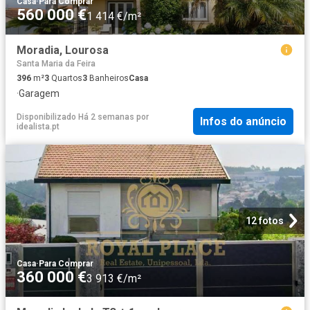
Casa
·
Para Comprar
560 000 €
1 414 €/m²
Moradia, Lourosa
Santa Maria da Feira
396
m²
3
Quartos
3
Banheiros
Casa
·
Garagem
Disponibilizado Há 2 semanas
por
Infos do anúncio
idealista.pt
12 fotos
Casa
·
Para Comprar
360 000 €
3 913 €/m²