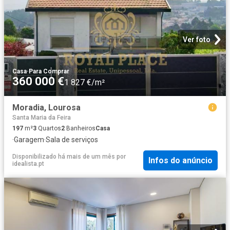
Ver foto
Casa
·
Para Comprar
360 000 €
1 827 €/m²
Moradia, Lourosa
Santa Maria da Feira
197
m²
3
Quartos
2
Banheiros
Casa
·
Garagem
·
Sala de serviços
Disponibilizado há mais de um mês
por
Infos do anúncio
idealista.pt