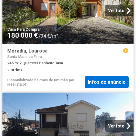
Ver foto
Casa
·
Para Comprar
180 000 €
734 €/m²
Moradia, Lourosa
Santa Maria da Feira
245
m²
2
Quartos
1
Banheiro
Casa
·
Jardim
Disponibilizado há mais de um mês
por
Infos do anúncio
idealista.pt
Ver foto