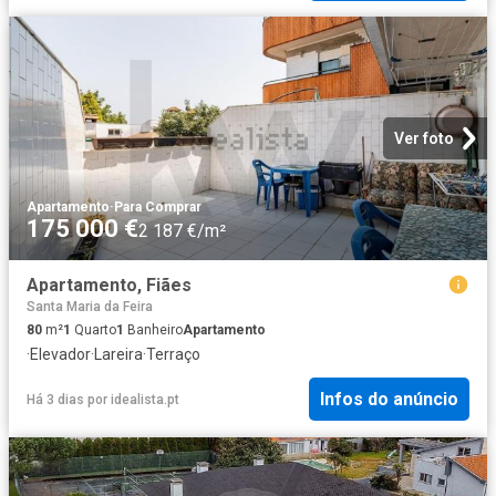
Ver foto
Apartamento
·
Para Comprar
175 000 €
2 187 €/m²
Apartamento, Fiães
Santa Maria da Feira
80
m²
1
Quarto
1
Banheiro
Apartamento
·
Elevador
·
Lareira
·
Terraço
Infos do anúncio
Há 3 dias
por
idealista.pt