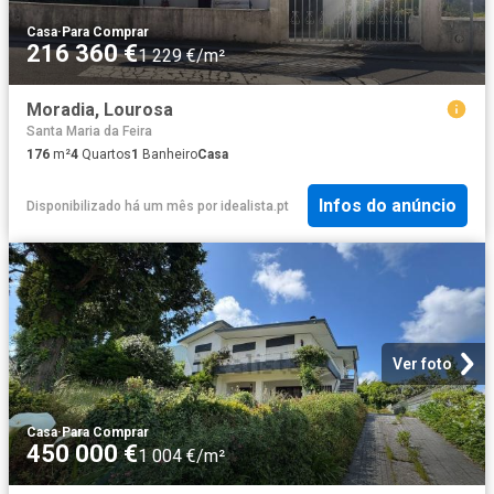
Casa
·
Para Comprar
216 360 €
1 229 €/m²
Moradia, Lourosa
Santa Maria da Feira
176
m²
4
Quartos
1
Banheiro
Casa
Infos do anúncio
Disponibilizado há um mês
por
idealista.pt
Ver foto
Casa
·
Para Comprar
450 000 €
1 004 €/m²