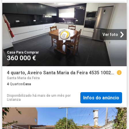
Ver foto
Casa
·
Para Comprar
360 000 €
4 quarto, Aveiro Santa Maria da Feira 4535 100211764
Santa Maria da Feira
4
Quartos
Casa
Disponibilizado há mais de um mês
por
Infos do anúncio
Listanza