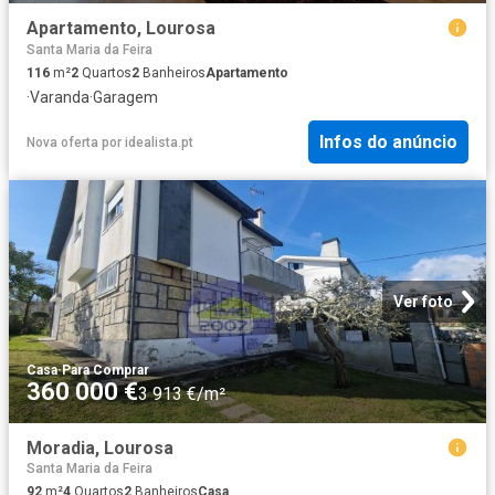
Apartamento, Lourosa
Santa Maria da Feira
116
m²
2
Quartos
2
Banheiros
Apartamento
·
Varanda
·
Garagem
Infos do anúncio
Nova oferta
por
idealista.pt
Ver foto
Casa
·
Para Comprar
360 000 €
3 913 €/m²
Moradia, Lourosa
Santa Maria da Feira
92
m²
4
Quartos
2
Banheiros
Casa