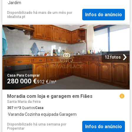
·
Jardim
Disponibilizado há mais de um mês
por
Infos do anúncio
idealista.pt
12 fotos
Casa
·
Para Comprar
280 000 €
912 €/m²
Moradia com loja e garagem em Fiães
Santa Maria da Feira
307
m²
3
Quartos
Casa
·
Varanda
·
Cozinha equipada
·
Garagem
Disponibilizado há uma semana
por
Infos do anúncio
Properstar