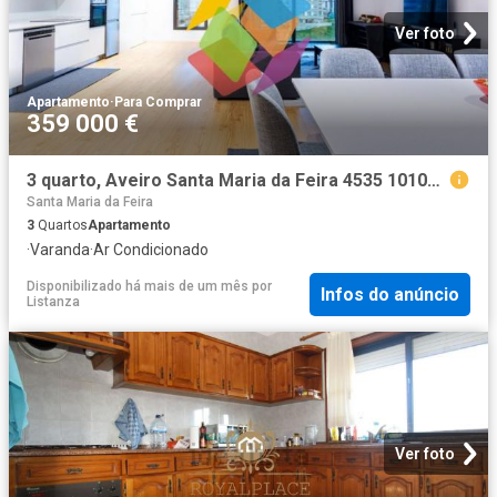
Ver foto
Apartamento
·
Para Comprar
359 000 €
3 quarto, Aveiro Santa Maria da Feira 4535 101090394
Santa Maria da Feira
3
Quartos
Apartamento
·
Varanda
·
Ar Condicionado
Disponibilizado há mais de um mês
por
Infos do anúncio
Listanza
Ver foto