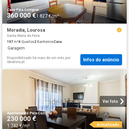
Casa
·
Para Comprar
360 000 €
1 827 €/m²
Moradia, Lourosa
Santa Maria da Feira
197
m²
4
Quartos
2
Banheiros
Casa
·
Garagem
Disponibilizado há mais de um mês
por
Infos do anúncio
idealista.pt
Ver foto
Apartamento
·
Para Comprar
230 000 €
Actualizado
1 742 €/m²