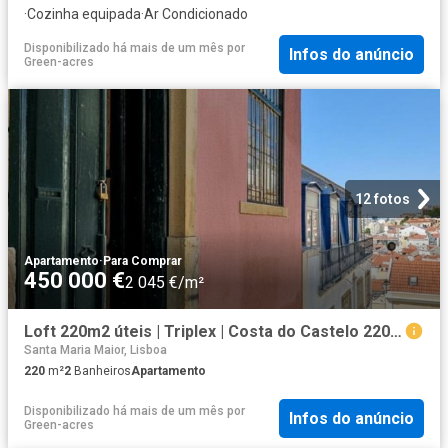
·
Cozinha equipada
·
Ar Condicionado
Disponibilizado há mais de um mês
por
Infos do anúncio
Green-acres
12 fotos
Apartamento
·
Para Comprar
450 000 €
2 045 €/m²
Loft 220m2 úteis | Triplex | Costa do Castelo 220m² Santa Maria Maior
Santa Maria Maior, Lisboa
220
m²
2
Banheiros
Apartamento
Disponibilizado há mais de um mês
por
Infos do anúncio
Green-acres