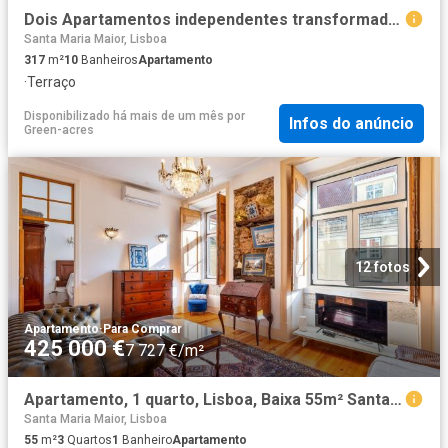
Dois Apartamentos independentes transformados em Guest House. 317m² Santa maria maior
Santa Maria Maior, Lisboa
317
m²
10
Banheiros
Apartamento
·
Terraço
Disponibilizado há mais de um mês
por
Infos do anúncio
Green-acres
12 fotos
Apartamento
·
Para Comprar
425 000 €
7 727 €/m²
Apartamento, 1 quarto, Lisboa, Baixa 55m² Santa Maria Maior
Santa Maria Maior, Lisboa
55
m²
3
Quartos
1
Banheiro
Apartamento