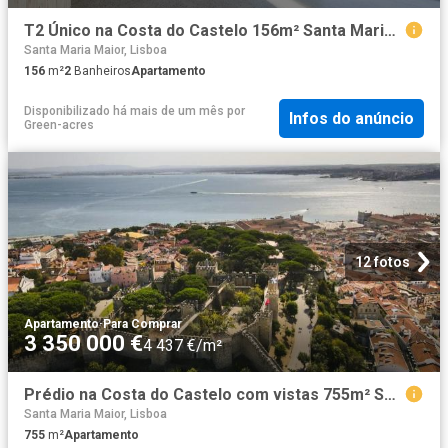
T2 Único na Costa do Castelo 156m² Santa Maria Maior
Santa Maria Maior, Lisboa
156
m²
2
Banheiros
Apartamento
Disponibilizado há mais de um mês
por
Infos do anúncio
Green-acres
12 fotos
Apartamento
·
Para Comprar
3 350 000 €
4 437 €/m²
Prédio na Costa do Castelo com vistas 755m² Santa Maria Maior
Santa Maria Maior, Lisboa
755
m²
Apartamento