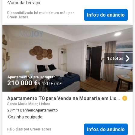
·
Varanda
·
Terraço
Disponibilizado há mais de um mês
por
Infos do anúncio
Green-acres
12 fotos
Apartamento
·
Para Comprar
210 000 €
9 130 €/m²
Apartamento T0 para Venda na Mouraria em Lisboa 23m² Santa Maria Maior
Santa Maria Maior, Lisboa
23
m²
1
Banheiro
Apartamento
·
Cozinha equipada
Infos do anúncio
Há 5 dias
por
Green-acres