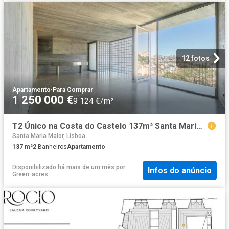
12 fotos
Apartamento
·
Para Comprar
1 250 000 €
9 124 €/m²
T2 Único na Costa do Castelo 137m² Santa Maria Maior
Santa Maria Maior, Lisboa
137
m²
2
Banheiros
Apartamento
Disponibilizado há mais de um mês
por
Infos do anúncio
Green-acres