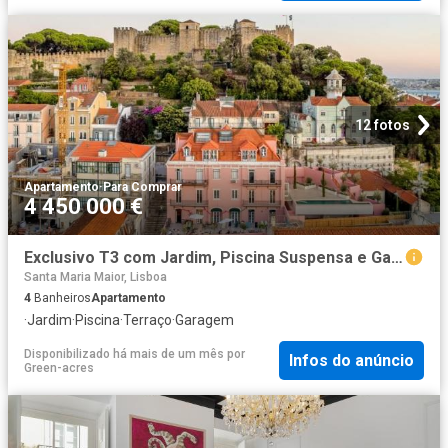
12 fotos
Apartamento
·
Para Comprar
4 450 000 €
Exclusivo T3 com Jardim, Piscina Suspensa e Garagem 0m² Santa Maria Maior
Santa Maria Maior, Lisboa
4
Banheiros
Apartamento
·
Jardim
·
Piscina
·
Terraço
·
Garagem
Disponibilizado há mais de um mês
por
Infos do anúncio
Green-acres