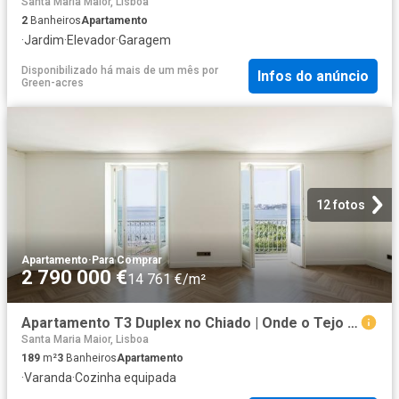
Santa Maria Maior, Lisboa
2
Banheiros
Apartamento
·
Jardim
·
Elevador
·
Garagem
Disponibilizado há mais de um mês
por
Infos do anúncio
Green-acres
12 fotos
Apartamento
·
Para Comprar
2 790 000 €
14 761 €/m²
Apartamento T3 Duplex no Chiado | Onde o Tejo entra pela sal. 189m² Santa Maria Maior
Santa Maria Maior, Lisboa
189
m²
3
Banheiros
Apartamento
·
Varanda
·
Cozinha equipada