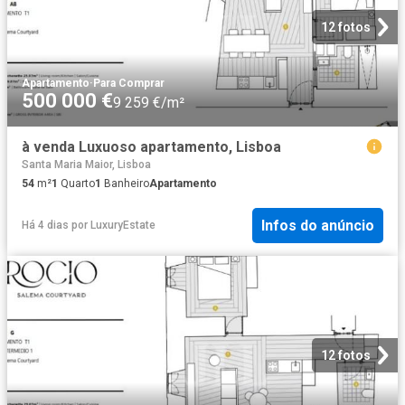
12 fotos
Apartamento
·
Para Comprar
500 000 €
9 259 €/m²
à venda Luxuoso apartamento, Lisboa
Santa Maria Maior, Lisboa
54
m²
1
Quarto
1
Banheiro
Apartamento
Infos do anúncio
Há 4 dias
por
LuxuryEstate
12 fotos