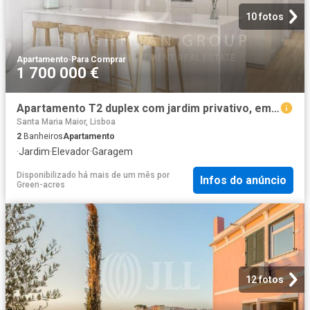
10 fotos
Apartamento
·
Para Comprar
1 700 000 €
Apartamento T2 duplex com jardim privativo, em Lisboa 0m² Santa Maria Maior
Santa Maria Maior, Lisboa
2
Banheiros
Apartamento
·
Jardim
·
Elevador
·
Garagem
Disponibilizado há mais de um mês
por
Infos do anúncio
Green-acres
12 fotos