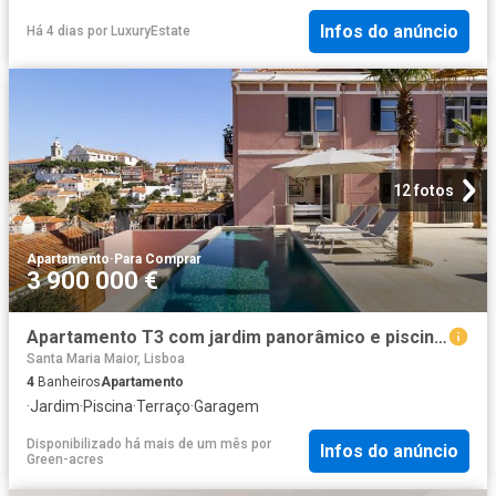
Infos do anúncio
Há 4 dias
por
LuxuryEstate
12 fotos
Apartamento
·
Para Comprar
3 900 000 €
Apartamento T3 com jardim panorâmico e piscina suspensa Co. 0m² Santa Maria Maior
Santa Maria Maior, Lisboa
4
Banheiros
Apartamento
·
Jardim
·
Piscina
·
Terraço
·
Garagem
Disponibilizado há mais de um mês
por
Infos do anúncio
Green-acres