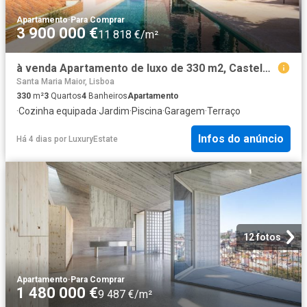
Apartamento
·
Para Comprar
3 900 000 €
11 818 €/m²
à venda Apartamento de luxo de 330 m2, Castelo Sao Jorge Castelo, Lisboa
Santa Maria Maior, Lisboa
330
m²
3
Quartos
4
Banheiros
Apartamento
·
Cozinha equipada
·
Jardim
·
Piscina
·
Garagem
·
Terraço
Infos do anúncio
Há 4 dias
por
LuxuryEstate
12 fotos
Apartamento
·
Para Comprar
1 480 000 €
9 487 €/m²