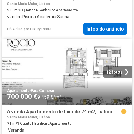
Santa Maria Maior, Lisboa
288
m²
3
Quartos
4
Banheiros
Apartamento
·
Jardim
·
Piscina
·
Academia
·
Sauna
Infos do anúncio
Há 4 dias
por
LuxuryEstate
12 fotos
Apartamento
·
Para Comprar
700 000 €
9 459 €/m²
à venda Apartamento de luxo de 74 m2, Lisboa
Santa Maria Maior, Lisboa
74
m²
1
Quarto
1
Banheiro
Apartamento
·
Varanda