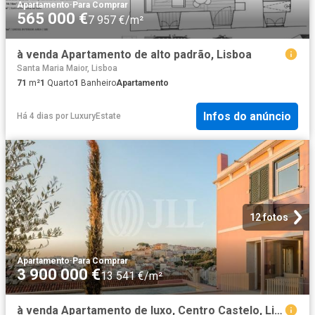
Apartamento
·
Para Comprar
565 000 €
7 957 €/m²
à venda Apartamento de alto padrão, Lisboa
Santa Maria Maior, Lisboa
71
m²
1
Quarto
1
Banheiro
Apartamento
Infos do anúncio
Há 4 dias
por
LuxuryEstate
12 fotos
Apartamento
·
Para Comprar
3 900 000 €
13 541 €/m²
à venda Apartamento de luxo, Centro Castelo, Lisboa