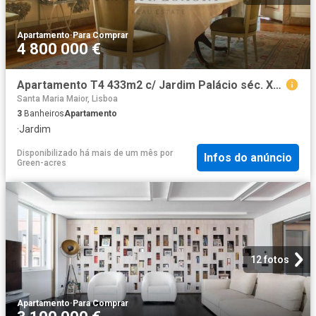
Apartamento
·
Para Comprar
4 800 000 €
Apartamento T4 433m2 c/ Jardim Palácio séc. Xvii Castelo 0m² Santa maria maior
Santa Maria Maior, Lisboa
3
Banheiros
Apartamento
·
Jardim
Disponibilizado há mais de um mês
por
Infos do anúncio
Green-acres
12 fotos
Apartamento
·
Para Comprar