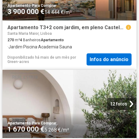
Apartamento
·
Para Comprar
3 900 000 €
14 444 €/m²
Apartamento T3+2 com jardim, em pleno Castelo, Lisboa 270m² Santa Maria Maior
Santa Maria Maior, Lisboa
270
m²
4
Banheiros
Apartamento
·
Jardim
·
Piscina
·
Academia
·
Sauna
Disponibilizado há mais de um mês
por
Infos do anúncio
Green-acres
12 fotos
Apartamento
·
Para Comprar
1 670 000 €
5 268 €/m²