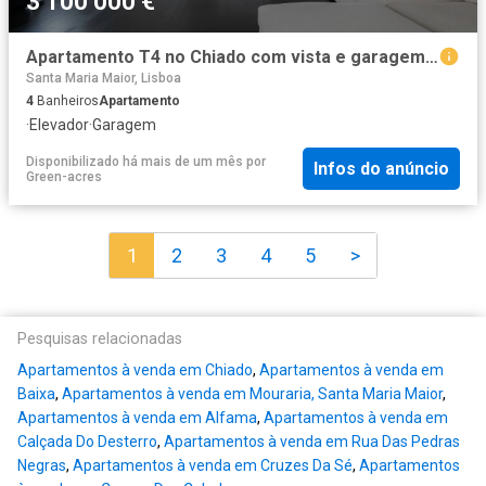
3 100 000 €
Apartamento T4 no Chiado com vista e garagem 0m² Santa Maria Maior
Santa Maria Maior, Lisboa
4
Banheiros
Apartamento
·
Elevador
·
Garagem
Disponibilizado há mais de um mês
por
Infos do anúncio
Green-acres
1
2
3
4
5
>
Pesquisas relacionadas
Apartamentos à venda em Chiado
,
Apartamentos à venda em
Baixa
,
Apartamentos à venda em Mouraria, Santa Maria Maior
,
Apartamentos à venda em Alfama
,
Apartamentos à venda em
Calçada Do Desterro
,
Apartamentos à venda em Rua Das Pedras
Negras
,
Apartamentos à venda em Cruzes Da Sé
,
Apartamentos