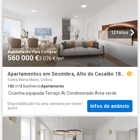
12 fotos
Apartamento
·
Para Comprar
560 000 €
3 076 €/m²
Apartamentos em Sesimbra, Alto do Casalão 182m² Castelo
Santa Maria Maior, Lisboa
182
m²
2
Banheiros
Apartamento
·
Cozinha equipada
·
Terraço
·
Ar Condicionado
·
Área verde
Disponibilizado há uma semana
por
Green-
Infos do anúncio
acres