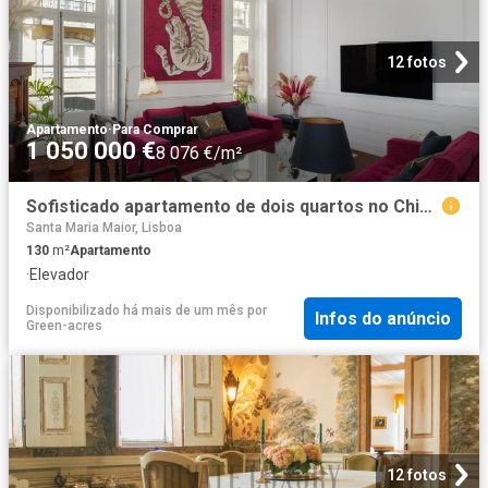
12 fotos
Apartamento
·
Para Comprar
1 050 000 €
8 076 €/m²
Sofisticado apartamento de dois quartos no Chiado 130m² Santa Catarina
Santa Maria Maior, Lisboa
130
m²
Apartamento
·
Elevador
Disponibilizado há mais de um mês
por
Infos do anúncio
Green-acres
12 fotos