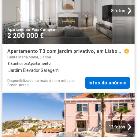
8 fotos
Apartamento
·
Para Comprar
2 200 000 €
Apartamento T3 com jardim privativo, em Lisboa 0m² Santa Maria Maior
Santa Maria Maior, Lisboa
3
Banheiros
Apartamento
·
Jardim
·
Elevador
·
Garagem
Disponibilizado há mais de um mês
por
Infos do anúncio
Green-acres
12 fotos