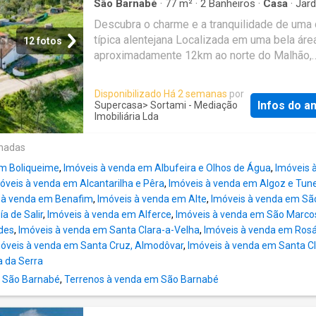
São Barnabé
·
77
m²
·
2
Banheiros
·
Casa
·
Jar
localização privilegiada, com envolvente natu
Lareira
·
Garagem
Descubra o charme e a tranquilidade de uma
vistas desafogadas sobre a paisagem alente
típica alentejana Localizada em uma bela área
Esta propriedade oferece o equilíbrio ideal e
12 fotos
aproximadamente 12km ao norte do Malhão,
isolamento e acessibilidade, com todo o ch
conhecido pelas suas trilhas de ciclismo no 
interior alentejano. Uma excelente base para
Com vistas magníficas e a proximidade do c
desenvolver um projeto pessoal, agrícola ou
Disponibilizado Há 2 semanas
por
budista STUPA, esta propriedade oferece um
turístico num dos locais mais autênticos do 
Infos do a
Supercasa
> Sortami - Mediação
de vida calmo e conectado à natureza. A cas
Imobiliária Lda
Portugal. Localização Estratégica: A apenas 
composta por duas cozinhas, duas casas de 
minutos de Almodôvar, com todos os serviç
onadas
três quartos, sala de jantar, duas salas de est
essenciais 40 minutos das praias do litoral
arrecadação, ampla garagem, duas lareiras e
alentejano e a
em Boliqueime
,
Imóveis à venda em Albufeira e Olhos de Água
,
Imóveis 
amplo jardim privado. Além disso, a propried
óveis à venda em Alcantarilha e Pêra
,
Imóveis à venda em Algoz e Tun
possui um terreno privado de 178.500 metro
 à venda em Benafim
,
Imóveis à venda em Alte
,
Imóveis à venda em Sã
quadrados, repleto de carvalhos, uvas, laranja
a de Salir
,
Imóveis à venda em Alferce
,
Imóveis à venda em São Marco
maçãs, figos e uma grande variedade de flor
des
,
Imóveis à venda em Santa Clara-a-Velha
,
Imóveis à venda em Rosá
silvestres. O destaque desta propriedade é 
óveis à venda em Santa Cruz, Almodôvar
,
Imóveis à venda em Santa C
presença de dois poços de água, um localiz
 da Serra
jardim das traseiras e outro na extensão da
 São Barnabé
,
Terrenos à venda em São Barnabé
propriedade. A localização da casa é conveni
apenas 35 minutos de Loulé e 25 minutos de