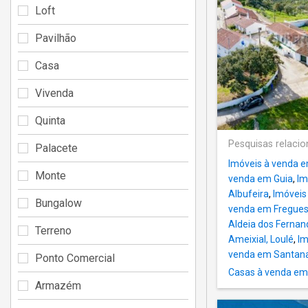
Loft
Pavilhão
Casa
Vivenda
Quinta
Pesquisas relaci
Palacete
Imóveis à venda 
Monte
venda em Guia
,
Im
Albufeira
,
Imóveis
Bungalow
venda em Freguesí
Aldeia dos Fernan
Terreno
Ameixial, Loulé
,
Im
venda em Santana
Ponto Comercial
Casas à venda em
Armazém