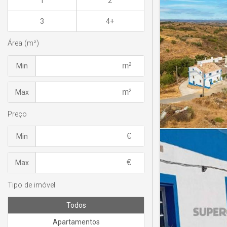
1
2
3
4+
Área (m²)
Min
Max
Preço
Min
Max
Tipo de imóvel
Todos
Apartamentos