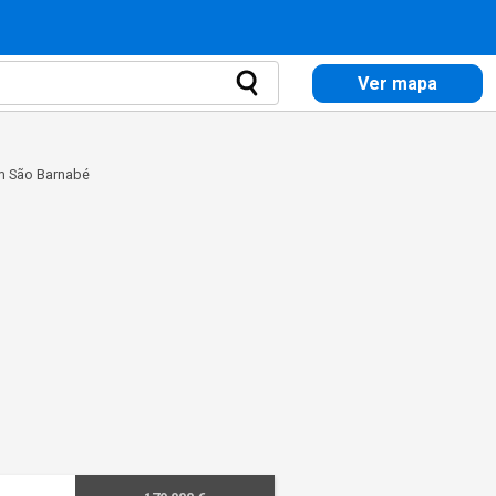
Ver mapa
m São Barnabé