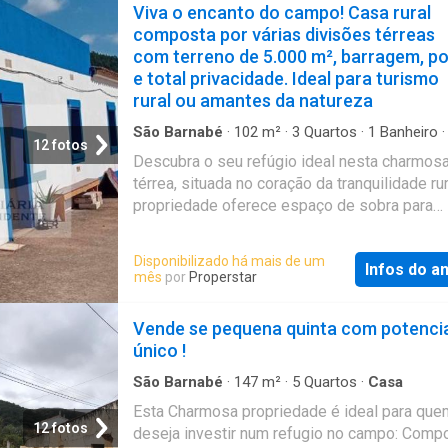
Almodôvar. Para garantir o conforto nos dias
Viva o encanto do campo! Casa rural
frios, a casa é aquecida por três aquecedo
composta por várias divisões térreas
com terreno de 5.000 m², barragem, p
e total privacidade. Ideal para turismo
rural ou amantes da natureza
São Barnabé
·
102
m²
·
3
Quartos
·
1
Banheiro
12 fotos
Descubra o seu refúgio ideal nesta charmos
térrea, situada no coração da tranquilidade rur
propriedade oferece espaço de sobra para
acomodar família, amigos ou até mesmo tra
em um projeto de turismo rural. O terreno
Disponibilizado há mais de um
Infos do a
envolvente, com cerca de 5.000 m², convida 
mês
por
Properstar
exploração e ao descanso, destacando-se u
pitoresca barragem que acrescenta um cenár
Vende se pequena quinta com potenci
sereno e único. Conta ainda com eletricidade
único !
abastecimento de água proveniente da própr
barragem e de um poço localizado abaixo do 
São Barnabé
·
147
m²
·
5
Quartos
·
Casa
da ribeira, a oeste da propriedade uma comb
Esta Charmosa propriedade é ideal para que
perfeita para uma vida autossuficiente e em 
12 fotos
deseja investir num refugio no campo: Comp
harmonia com a natureza. Se sonha com um e