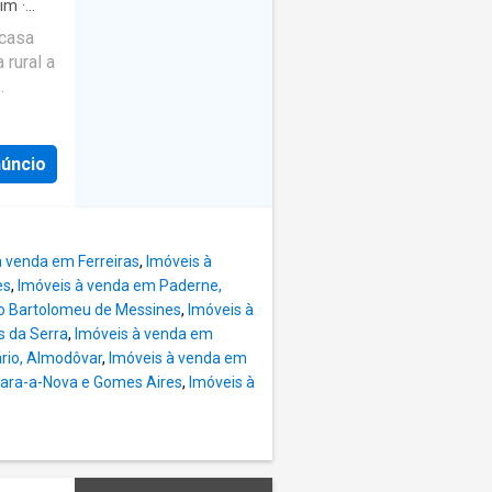
dim
·
ral e
 casa
jana
 rural a
ntre
arme do
Algarve.
entro
 estilo
sul de
núncio
a é
10
banho,
os
ar,
 um
à venda em Ferreiras
,
Imóveis à
ade
es
,
Imóveis à venda em Paderne,
s
o Bartolomeu de Messines
,
Imóveis à
s,
s da Serra
,
Imóveis à venda em
es
rio, Almodôvar
,
Imóveis à venda em
a
lara-a-Nova e Gomes Aires
,
Imóveis à
ado no
ente, a