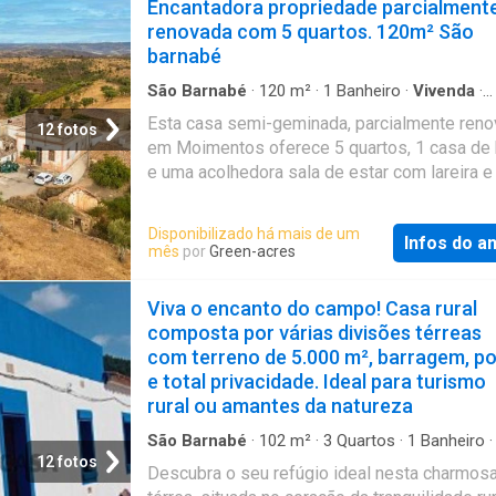
Encantadora propriedade parcialment
renovada com 5 quartos. 120m² São
barnabé
São Barnabé
·
120
m²
·
1
Banheiro
·
Vivenda
·
Despensa
·
Lareira
·
Garagem
Esta casa semi-geminada, parcialmente ren
12 fotos
em Moimentos oferece 5 quartos, 1 casa de
e uma acolhedora sala de estar com lareira 
área exterior perfeita para relaxar em todas 
estações. É ideal para uma família numerosa,
Disponibilizado há mais de um
Infos do a
receber convidados ou como investimento p
mês
por
Green-acres
arrendamento perto da costa algarvia. A prop
foi recentemente renovada, incluindo o telhad
Viva o encanto do campo! Casa rural
canalização, pisos polidos e pintura interior 
composta por várias divisões térreas
exterior. A cozinha ainda precisa de ser insta
com terreno de 5.000 m², barragem, p
que lhe dá a oportunidade de a terminar ao s
e total privacidade. Ideal para turismo
gosto. Também inclui uma ruína, do outro lado
rural ou amantes da natureza
que pode ser convertida numa garagem ou
arrecadação. A propriedade está localizada 
São Barnabé
·
102
m²
·
3
Quartos
·
1
Banheiro
12 fotos
zona tranquila, sem trânsito nem ruído apen
Descubra o seu refúgio ideal nesta charmos
da natureza. Está rodeada por colinas verdes