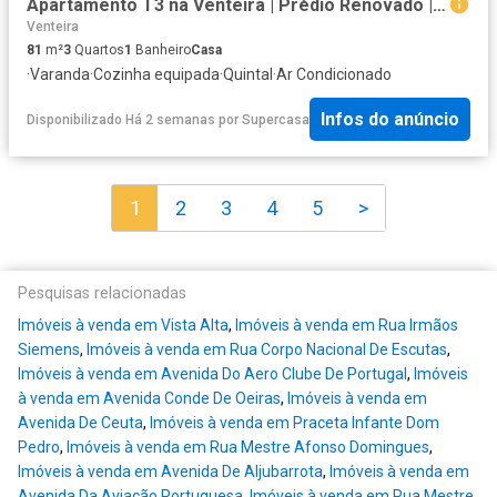
Apartamento T3 na Venteira | Prédio Renovado | Excelente Investimento | AMADORA
Venteira
81
m²
3
Quartos
1
Banheiro
Casa
·
Varanda
·
Cozinha equipada
·
Quintal
·
Ar Condicionado
Infos do anúncio
Disponibilizado Há 2 semanas
por
Supercasa
1
2
3
4
5
>
Pesquisas relacionadas
Imóveis à venda em Vista Alta
,
Imóveis à venda em Rua Irmãos
Siemens
,
Imóveis à venda em Rua Corpo Nacional De Escutas
,
Imóveis à venda em Avenida Do Aero Clube De Portugal
,
Imóveis
à venda em Avenida Conde De Oeiras
,
Imóveis à venda em
Avenida De Ceuta
,
Imóveis à venda em Praceta Infante Dom
Pedro
,
Imóveis à venda em Rua Mestre Afonso Domingues
,
Imóveis à venda em Avenida De Aljubarrota
,
Imóveis à venda em
Avenida Da Aviação Portuguesa
,
Imóveis à venda em Rua Mestre