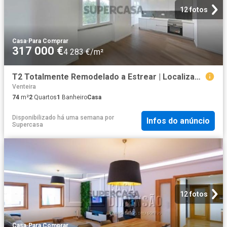
12 fotos
Casa
·
Para Comprar
317 000 €
4 283 €/m²
T2 Totalmente Remodelado a Estrear | Localização Premium no Centro da Amadora
Venteira
74
m²
2
Quartos
1
Banheiro
Casa
Disponibilizado há uma semana
por
Infos do anúncio
Supercasa
12 fotos
Casa
·
Para Comprar