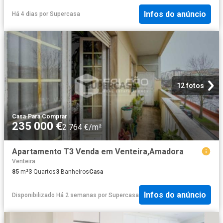
Infos do anúncio
Há 4 dias
por
Supercasa
12 fotos
Casa
·
Para Comprar
235 000 €
2 764 €/m²
Apartamento T3 Venda em Venteira,Amadora
Venteira
85
m²
3
Quartos
3
Banheiros
Casa
Infos do anúncio
Disponibilizado Há 2 semanas
por
Supercasa