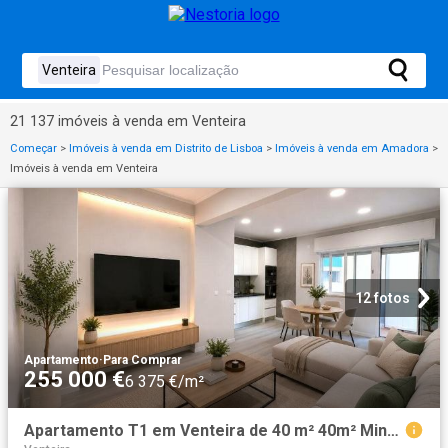
21 137 imóveis à venda em Venteira
Começar
>
Imóveis à venda em Distrito de Lisboa
>
Imóveis à venda em Amadora
>
Imóveis à venda em Venteira
12 fotos
Apartamento
·
Para Comprar
255 000 €
6 375 €/m²
Apartamento T1 em Venteira de 40 m² 40m² Mina de Água