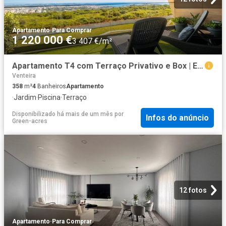
Apartamento
·
Para Comprar
1 220 000 €
3 407 €/m²
Apartamento T4 com Terraço Privativo e Box | Empreendimento. 358m² Venteira
Venteira
358
m²
4
Banheiros
Apartamento
·
Jardim
·
Piscina
·
Terraço
Disponibilizado há mais de um mês
por
Infos do anúncio
Green-acres
12 fotos
Apartamento
·
Para Comprar