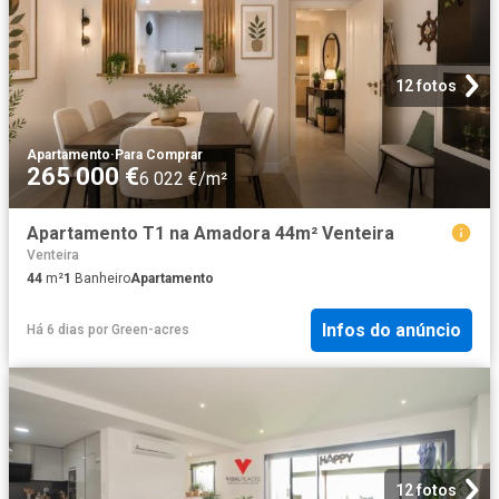
12 fotos
Apartamento
·
Para Comprar
265 000 €
6 022 €/m²
Apartamento T1 na Amadora 44m² Venteira
Venteira
44
m²
1
Banheiro
Apartamento
Infos do anúncio
Há 6 dias
por
Green-acres
12 fotos