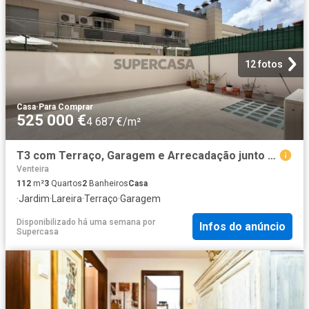
12 fotos
Casa
·
Para Comprar
525 000 €
4 687 €/m²
T3 com Terraço, Garagem e Arrecadação junto à Estação da Amadora
Venteira
112
m²
3
Quartos
2
Banheiros
Casa
·
Jardim
·
Lareira
·
Terraço
·
Garagem
Disponibilizado há uma semana
por
Infos do anúncio
Supercasa