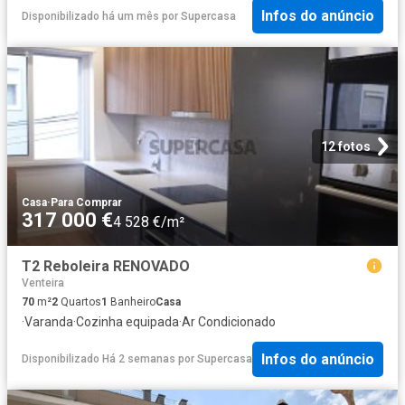
Infos do anúncio
Disponibilizado há um mês
por
Supercasa
12 fotos
Casa
·
Para Comprar
317 000 €
4 528 €/m²
T2 Reboleira RENOVADO
Venteira
70
m²
2
Quartos
1
Banheiro
Casa
·
Varanda
·
Cozinha equipada
·
Ar Condicionado
Infos do anúncio
Disponibilizado Há 2 semanas
por
Supercasa