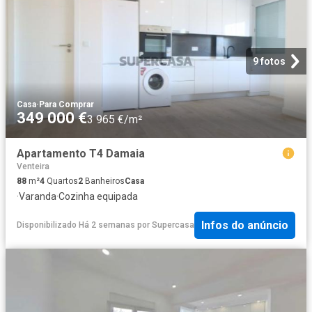
9 fotos
Casa
·
Para Comprar
349 000 €
3 965 €/m²
Apartamento T4 Damaia
Venteira
88
m²
4
Quartos
2
Banheiros
Casa
·
Varanda
·
Cozinha equipada
Infos do anúncio
Disponibilizado Há 2 semanas
por
Supercasa