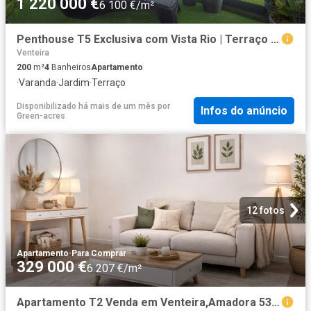
1 220 000 €
6 100 €/m²
Penthouse T5 Exclusiva com Vista Rio | Terraço Privativo 200m² Venteira
Venteira
200
m²
4
Banheiros
Apartamento
·
Varanda
·
Jardim
·
Terraço
Disponibilizado há mais de um mês
por
Infos do anúncio
Green-acres
12 fotos
Apartamento
·
Para Comprar
329 000 €
6 207 €/m²
Apartamento T2 Venda em Venteira,Amadora 53m² Venteira