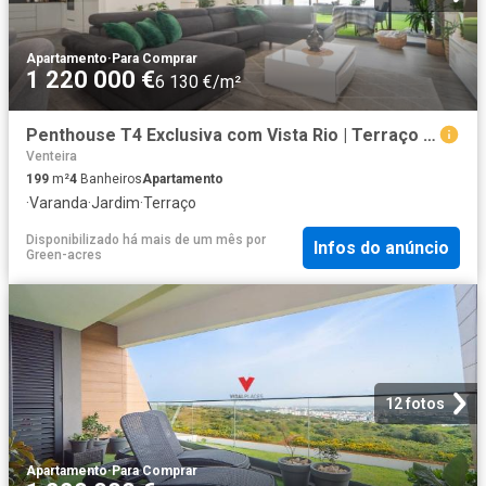
Apartamento
·
Para Comprar
1 220 000 €
6 130 €/m²
Penthouse T4 Exclusiva com Vista Rio | Terraço Privativo e A. 199m² Venteira
Venteira
199
m²
4
Banheiros
Apartamento
·
Varanda
·
Jardim
·
Terraço
Disponibilizado há mais de um mês
por
Infos do anúncio
Green-acres
12 fotos
Apartamento
·
Para Comprar