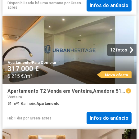
Disponibilizado há uma semana
por
Green-
Infos do anúncio
acres
12 fotos
Apartamento
·
Para Comprar
317 000 €
Nova oferta
6 215 €/m²
Apartamento T2 Venda em Venteira,Amadora 51m² Venteira
Venteira
51
m²
1
Banheiro
Apartamento
Infos do anúncio
Há: 1 dia
por
Green-acres