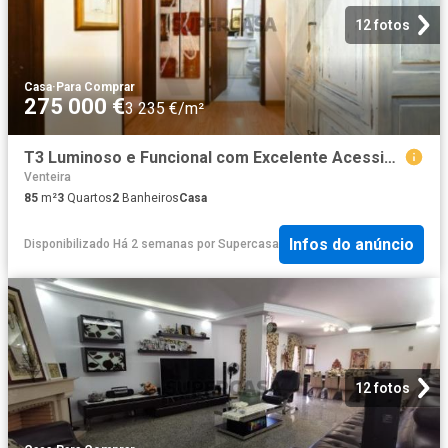
12 fotos
Casa
·
Para Comprar
275 000 €
3 235 €/m²
T3 Luminoso e Funcional com Excelente Acessibilidade a Lisboa
Venteira
85
m²
3
Quartos
2
Banheiros
Casa
Infos do anúncio
Disponibilizado Há 2 semanas
por
Supercasa
12 fotos