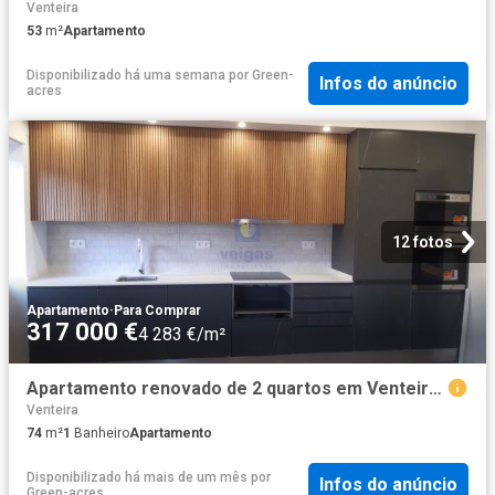
Venteira
53
m²
Apartamento
Disponibilizado há uma semana
por
Green-
Infos do anúncio
acres
12 fotos
Apartamento
·
Para Comprar
317 000 €
4 283 €/m²
Apartamento renovado de 2 quartos em Venteira, Amadora 74m² Venteira
Venteira
74
m²
1
Banheiro
Apartamento
Disponibilizado há mais de um mês
por
Infos do anúncio
Green-acres