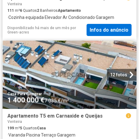
Venteira
111
m²
6
Quartos
2
Banheiros
Apartamento
·
Cozinha equipada
·
Elevador
·
Ar Condicionado
·
Garagem
Disponibilizado há mais de um mês
por
Infos do anúncio
Green-acres
12 fotos
Casa
·
Para Comprar
1 400 000 €
7 035 €/m²
Apartamento T5 em Carnaxide e Queijas
Venteira
199
m²
5
Quartos
Casa
·
Varanda
·
Piscina
·
Terraço
·
Garagem