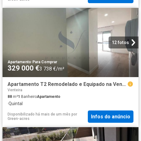
12 fotos
Apartamento
·
Para Comprar
329 000 €
3 738 €/m²
Apartamento T2 Remodelado e Equipado na Venteira Amadora 88m² Venteira
Venteira
88
m²
1
Banheiro
Apartamento
·
Quintal
Disponibilizado há mais de um mês
por
Infos do anúncio
Green-acres