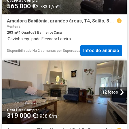
Casa
·
Para Comprar
565 000 €
2 783 €/m²
Amadora Babilónia, grandes áreas, T4, Salão, 3 wc suite!
Venteira
203
m²
4
Quartos
3
Banheiros
Casa
·
Cozinha equipada
·
Elevador
·
Lareira
Infos do anúncio
Disponibilizado Há 2 semanas
por
Supercasa
12 fotos
Casa
·
Para Comprar
319 000 €
3 938 €/m²