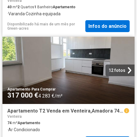
Venteira
40
m²
2
Quartos
1
Banheiro
Apartamento
·
Varanda
·
Cozinha equipada
Disponibilizado há mais de um mês
por
Infos do anúncio
Green-acres
12 fotos
Apartamento
·
Para Comprar
317 000 €
4 283 €/m²
Apartamento T2 Venda em Venteira,Amadora 74m² Venteira
Venteira
74
m²
Apartamento
·
Ar Condicionado