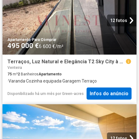
12 fotos
Apartamento
·
Para Comprar
495 000 €
6 600 €/m²
Terraços, Luz Natural e Elegância T2 Sky City à Sua Espera! 75m² Venteira
Venteira
75
m²
2
Banheiros
Apartamento
·
Varanda
·
Cozinha equipada
·
Garagem
·
Terraço
Infos do anúncio
Disponibilizado há um mês
por
Green-acres
12 fotos