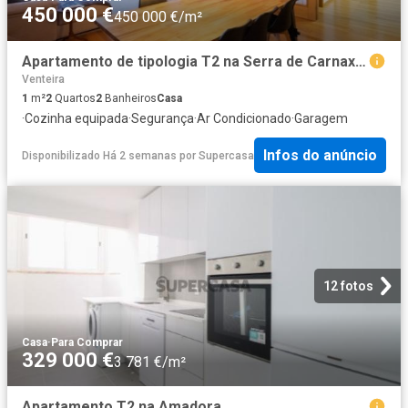
450 000 €
450 000 €/m²
Apartamento de tipologia T2 na Serra de Carnaxide, como NOVO!
Venteira
1
m²
2
Quartos
2
Banheiros
Casa
·
Cozinha equipada
·
Segurança
·
Ar Condicionado
·
Garagem
Infos do anúncio
Disponibilizado Há 2 semanas
por
Supercasa
12 fotos
Casa
·
Para Comprar
329 000 €
3 781 €/m²
Apartamento T2 na Amadora