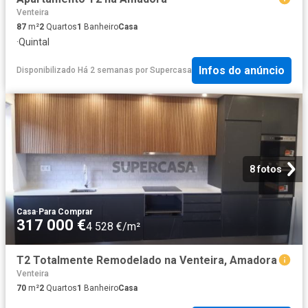
Venteira
87
m²
2
Quartos
1
Banheiro
Casa
·
Quintal
Infos do anúncio
Disponibilizado Há 2 semanas
por
Supercasa
8 fotos
Casa
·
Para Comprar
317 000 €
4 528 €/m²
T2 Totalmente Remodelado na Venteira, Amadora
Venteira
70
m²
2
Quartos
1
Banheiro
Casa