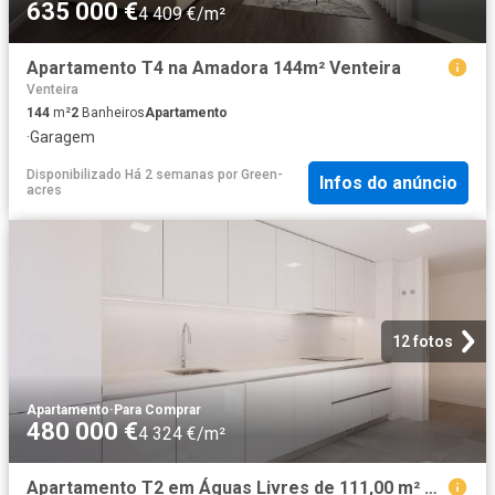
635 000 €
4 409 €/m²
Apartamento T4 na Amadora 144m² Venteira
Venteira
144
m²
2
Banheiros
Apartamento
·
Garagem
Disponibilizado Há 2 semanas
por
Green-
Infos do anúncio
acres
12 fotos
Apartamento
·
Para Comprar
480 000 €
4 324 €/m²
Apartamento T2 em Águas Livres de 111,00 m² 111m² Carnaxide