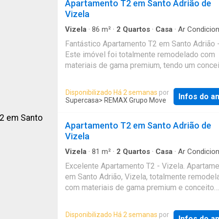
Apartamento T2 em Santo Adrião de
Vizela
Vizela
·
86
m²
·
2
Quartos
·
Casa
·
Ar Condicio
Fantástico Apartamento T2 em Santo Adrião -
Este imóvel foi totalmente remodelado com
materiais de gama premium, tendo um concei
moderno e funcional. Dispõe de uma suíte b
ampla, equipada com roupeiro embutido, e d
Disponibilizado Há 2 semanas
por
Infos do a
segundo quarto igualmente acolhedor, també
Supercasa
> REMAX Grupo Move
com roupeiro embutido, servido por uma cas
banho completa com base de duche. A sala e
Apartamento T2 em Santo Adrião de
cozinha em conceito open space, criam um
Vizela
ambiente amplo e luminoso, contando ainda
uma despensa para maior organização. O
Vizela
·
81
m²
·
2
Quartos
·
Casa
·
Ar Condicio
apartamento possui pré-instalação de ar
Excelente Apartamento T2 - Vizela. Apartam
condicionado, garantindo conforto térmico e
em Santo Adrião, Vizela, totalmente remodel
eficiência. O prédio foi recentemente requali
com materiais de gama premium e conceito
exteriormente pelo condomínio, com melhori
moderno e funcional. Dispõe de uma suíte am
reforçam a eficiência energética e aumentam
equipada com roupeiro embutido, e de um s
Disponibilizado Há 2 semanas
por
conforto geral. A rua envolvente também foi 
Infos do a