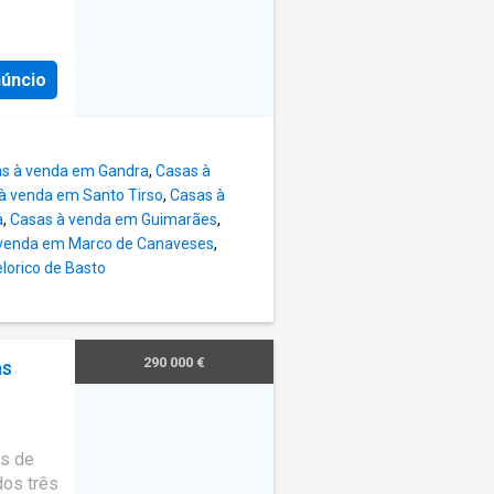
vacidade
istema
e
nado:
lia ao
paço
núncio
truída
etalhe
 Sala
s à venda em Gandra
,
Casas à
ida num
à venda em Santo Tirso
,
Casas à
s
a
,
Casas à venda em Guimarães
,
e
 venda em Marco de Canaveses
,
te à
lorico de Basto
 todas
alidade
0 m²,
290 000 €
as
e
ndo o
Os
ade,
as de
dos três