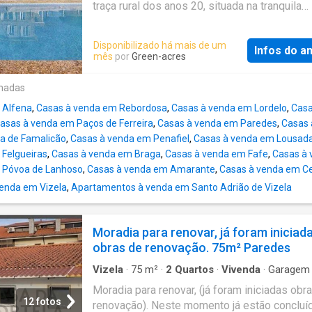
luminosidade natural. ? Lazer e Exterior (Pri
traça rural dos anos 20, situada na tranquila
Absoluta) • Piscina de Água Salgada: Com s
freguesia de Macieira da Lixa, no concelho d
de limpeza automática. • Court de Ténis Ilumi
Felgueiras, onde a serenidade do campo se a
Disponibilizado há mais de um
Para prática desportiva a qualquer hora. • Es
Infos do a
conforto da vida moderna. Totalmente recons
mês
por
Green-acres
Gourmet: Zona de convívio coberta com
em 2025, esta propriedade foi pensada ao d
churrasqueira e fogão a lenha. • Sala exterior:
para preservar a sua identidade tradicional,
onadas
independente com lareira, ideal momen
incorporando ao mesmo tempo soluções
 Alfena
,
Casas à venda em Rebordosa
,
Casas à venda em Lordelo
,
Casa
contemporâneas de elevada qualidade. Inser
asas à venda em Paços de Ferreira
,
Casas à venda em Paredes
,
Casas 
terreno com 1.296 m², rodeado por paisagen
a de Famalicão
,
Casas à venda em Penafiel
,
Casas à venda em Lousad
verdes e vinhas, proporciona um ambiente d
Felgueiras
,
Casas à venda em Braga
,
Casas à venda em Fafe
,
Casas à
privacidade absoluta e uma ligação permanen
 Póvoa de Lanhoso
,
Casas à venda em Amarante
,
Casas à venda em Ce
natureza. A casa dispõe de 5 suítes amplas,
enda em Vizela
,
Apartamentos à venda em Santo Adrião de Vizela
com roupeiros embutidos, garantindo funcion
e conforto. A área social é dominada por uma
elegante sala em open space com cerca de 5
Moradia para renovar, já foram iniciad
harmoniosamente ligada à cozinha totalment
obras de renovação. 75m² Paredes
equipada com eletrodomésticos Bosch, cria
espaço ideal para receber família e amigos. 
Vizela
·
75
m²
·
2
Quartos
·
Vivenda
·
Garagem
acabamentos refletem bom gosto e durabilid
Moradia para renovar, (já foram iniciadas obr
com pavimento em
12 fotos
renovação). Neste momento já estão concluí