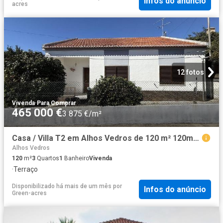
Infos do anúncio
acres
12 fotos
Vivenda
·
Para Comprar
465 000 €
3 875 €/m²
Casa / Villa T2 em Alhos Vedros de 120 m² 120m² Alhos Vedros
Alhos Vedros
120
m²
3
Quartos
1
Banheiro
Vivenda
·
Terraço
Disponibilizado há mais de um mês
por
Infos do anúncio
Green-acres