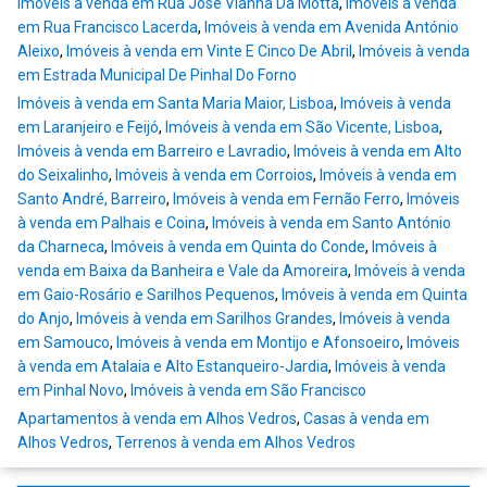
Imóveis à venda em Rua José Vianna Da Motta
,
Imóveis à venda
em Rua Francisco Lacerda
,
Imóveis à venda em Avenida António
Aleixo
,
Imóveis à venda em Vinte E Cinco De Abril
,
Imóveis à venda
em Estrada Municipal De Pinhal Do Forno
Imóveis à venda em Santa Maria Maior, Lisboa
,
Imóveis à venda
em Laranjeiro e Feijó
,
Imóveis à venda em São Vicente, Lisboa
,
Imóveis à venda em Barreiro e Lavradio
,
Imóveis à venda em Alto
do Seixalinho
,
Imóveis à venda em Corroios
,
Imóveis à venda em
Santo André, Barreiro
,
Imóveis à venda em Fernão Ferro
,
Imóveis
à venda em Palhais e Coina
,
Imóveis à venda em Santo António
da Charneca
,
Imóveis à venda em Quinta do Conde
,
Imóveis à
venda em Baixa da Banheira e Vale da Amoreira
,
Imóveis à venda
em Gaio-Rosário e Sarilhos Pequenos
,
Imóveis à venda em Quinta
do Anjo
,
Imóveis à venda em Sarilhos Grandes
,
Imóveis à venda
em Samouco
,
Imóveis à venda em Montijo e Afonsoeiro
,
Imóveis
à venda em Atalaia e Alto Estanqueiro-Jardia
,
Imóveis à venda
em Pinhal Novo
,
Imóveis à venda em São Francisco
Apartamentos à venda em Alhos Vedros
,
Casas à venda em
Alhos Vedros
,
Terrenos à venda em Alhos Vedros