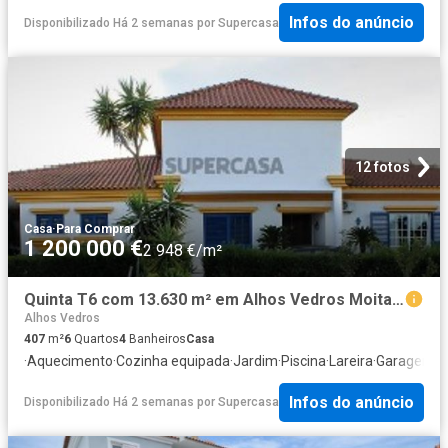
Infos do anúncio
Disponibilizado Há 2 semanas
por
Supercasa
12 fotos
Casa
·
Para Comprar
1 200 000 €
2 948 €/m²
Quinta T6 com 13.630 m² em Alhos Vedros Moita Setúbal
Alhos Vedros
407
m²
6
Quartos
4
Banheiros
Casa
·
Aquecimento
·
Cozinha equipada
·
Jardim
·
Piscina
·
Lareira
·
Garagem
·
C
Infos do anúncio
Disponibilizado Há 2 semanas
por
Supercasa