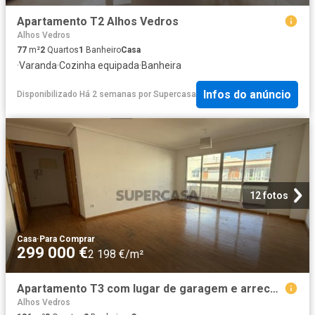
Apartamento T2 Alhos Vedros
Alhos Vedros
77
m²
2
Quartos
1
Banheiro
Casa
·
Varanda
·
Cozinha equipada
·
Banheira
Infos do anúncio
Disponibilizado Há 2 semanas
por
Supercasa
12 fotos
Casa
·
Para Comprar
299 000 €
2 198 €/m²
Apartamento T3 com lugar de garagem e arrecadação
Alhos Vedros