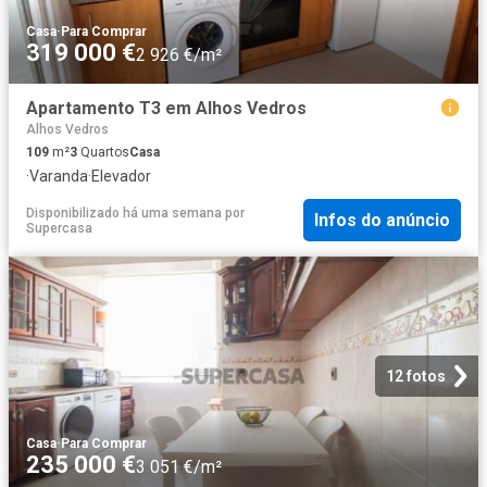
Casa
·
Para Comprar
319 000 €
2 926 €/m²
Apartamento T3 em Alhos Vedros
Alhos Vedros
109
m²
3
Quartos
Casa
·
Varanda
·
Elevador
Disponibilizado há uma semana
por
Infos do anúncio
Supercasa
12 fotos
Casa
·
Para Comprar
235 000 €
3 051 €/m²