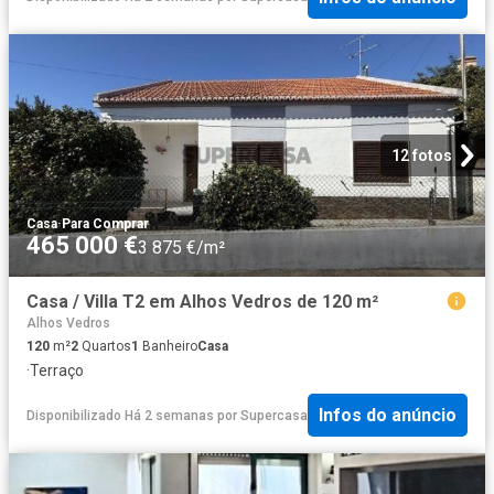
12 fotos
Casa
·
Para Comprar
465 000 €
3 875 €/m²
Casa / Villa T2 em Alhos Vedros de 120 m²
Alhos Vedros
120
m²
2
Quartos
1
Banheiro
Casa
·
Terraço
Infos do anúncio
Disponibilizado Há 2 semanas
por
Supercasa