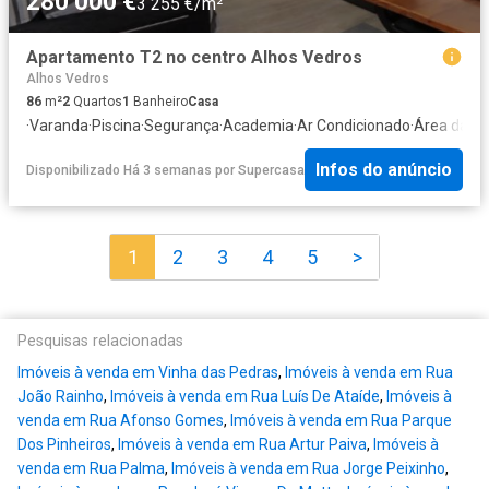
280 000 €
3 255 €/m²
Apartamento T2 no centro Alhos Vedros
Alhos Vedros
86
m²
2
Quartos
1
Banheiro
Casa
·
Varanda
·
Piscina
·
Segurança
·
Academia
·
Ar Condicionado
·
Área das c
Infos do anúncio
Disponibilizado Há 3 semanas
por
Supercasa
1
2
3
4
5
>
Pesquisas relacionadas
Imóveis à venda em Vinha das Pedras
,
Imóveis à venda em Rua
João Rainho
,
Imóveis à venda em Rua Luís De Ataíde
,
Imóveis à
venda em Rua Afonso Gomes
,
Imóveis à venda em Rua Parque
Dos Pinheiros
,
Imóveis à venda em Rua Artur Paiva
,
Imóveis à
venda em Rua Palma
,
Imóveis à venda em Rua Jorge Peixinho
,