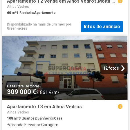
Apartamento T2 Venda em Alhos Vedros,Moita 60m² Alhos Vedros
Alhos Vedros
60
m²
1
Banheiro
Apartamento
Disponibilizado há mais de um mês
por
Infos do anúncio
Green-acres
12 fotos
Casa
·
Para Comprar
309 000 €
2 861 €/m²
Apartamento T3 em Alhos Vedros
Alhos Vedros
108
m²
3
Quartos
2
Banheiros
Casa
·
Varanda
·
Elevador
·
Garagem