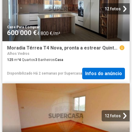
12 fotos
Casa
·
Para Comprar
600 000 €
4 800 €/m²
Moradia Térrea T4 Nova, pronta a estrear Quinta do Anjo, Palmela
Alhos Vedros
125
m²
4
Quartos
3
Banheiros
Casa
Infos do anúncio
Disponibilizado Há 2 semanas
por
Supercasa
12 fotos