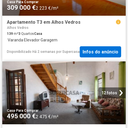
Casa
·
Para Comprar
309 000 €
2 223 €/m²
Apartamento T3 em Alhos Vedros
Alhos Vedros
139
m²
3
Quartos
Casa
·
Varanda
·
Elevador
·
Garagem
Infos do anúncio
Disponibilizado Há 2 semanas
por
Supercasa
12 fotos
Casa
·
Para Comprar
495 000 €
2 475 €/m²