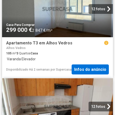
12 fotos
Casa
·
Para Comprar
299 000 €
2 847 €/m²
Apartamento T3 em Alhos Vedros
Alhos Vedros
105
m²
3
Quartos
Casa
·
Varanda
·
Elevador
Infos do anúncio
Disponibilizado Há 2 semanas
por
Supercasa
12 fotos