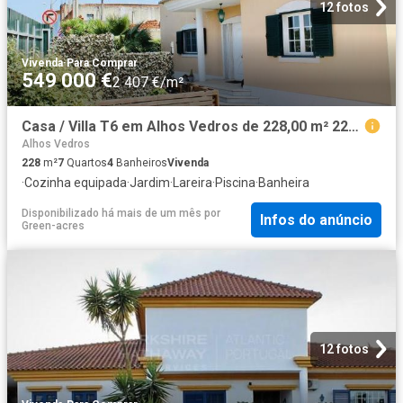
12 fotos
Vivenda
·
Para Comprar
549 000 €
2 407 €/m²
Casa / Villa T6 em Alhos Vedros de 228,00 m² 228m² Santo antónio da charneca
Alhos Vedros
228
m²
7
Quartos
4
Banheiros
Vivenda
·
Cozinha equipada
·
Jardim
·
Lareira
·
Piscina
·
Banheira
Disponibilizado há mais de um mês
por
Infos do anúncio
Green-acres
12 fotos