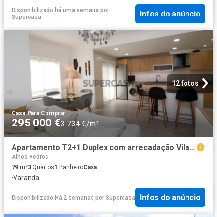
Disponibilizado há uma semana
por
Infos do anúncio
Supercasa
12 fotos
Casa
·
Para Comprar
295 000 €
3 734 €/m²
Apartamento T2+1 Duplex com arrecadação Vila Rosa, Alhos Vedros
Alhos Vedros
79
m²
3
Quartos
1
Banheiro
Casa
·
Varanda
Infos do anúncio
Disponibilizado Há 2 semanas
por
Supercasa