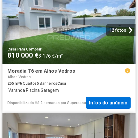
12 fotos
Casa
·
Para Comprar
810 000 €
3 176 €/m²
Moradia T6 em Alhos Vedros
Alhos Vedros
255
m²
6
Quartos
5
Banheiros
Casa
·
Varanda
·
Piscina
·
Garagem
Infos do anúncio
Disponibilizado Há 2 semanas
por
Supercasa