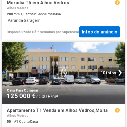
Moradia T5 em Alhos Vedros
Alhos Vedros
200
m²
5
Quartos
2
Banheiros
Casa
·
Varanda
·
Garagem
Infos do anúncio
Disponibilizado Há 2 semanas
por
Supercasa
10 fotos
Casa
·
Para Comprar
125 000 €
2 500 €/m²
Apartamento T1 Venda em Alhos Vedros,Moita
Alhos Vedros
50
m²
1
Quarto
Casa