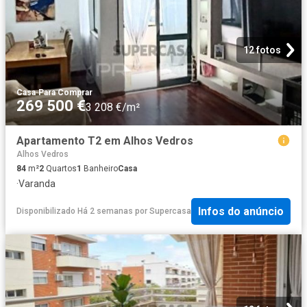
12 fotos
Casa
·
Para Comprar
269 500 €
3 208 €/m²
Apartamento T2 em Alhos Vedros
Alhos Vedros
84
m²
2
Quartos
1
Banheiro
Casa
·
Varanda
Infos do anúncio
Disponibilizado Há 2 semanas
por
Supercasa