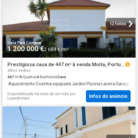
12 fotos
Casa
·
Para Comprar
1 200 000 €
2 684 €/m²
Prestigiosa casa de 447 m² à venda Moita, Portugal
Alhos Vedros
447
m²
6
Quartos
4
Banheiros
Casa
·
Aquecimento
·
Cozinha equipada
·
Jardim
·
Piscina
·
Lareira
·
Garagem
·
C
Disponibilizado há mais de um mês
por
Infos do anúncio
LuxuryEstate