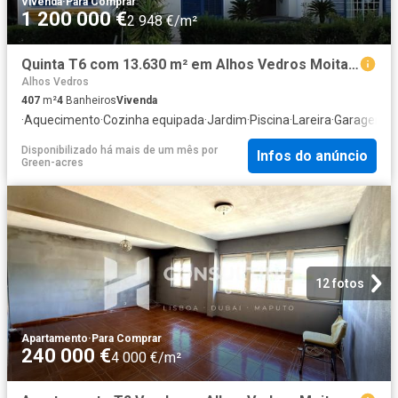
Vivenda
·
Para Comprar
1 200 000 €
2 948 €/m²
Quinta T6 com 13.630 m² em Alhos Vedros Moita Setúbal 407m² Alhos Vedros
Alhos Vedros
407
m²
4
Banheiros
Vivenda
·
Aquecimento
·
Cozinha equipada
·
Jardim
·
Piscina
·
Lareira
·
Garagem
·
C
Disponibilizado há mais de um mês
por
Infos do anúncio
Green-acres
12 fotos
Apartamento
·
Para Comprar
240 000 €
4 000 €/m²