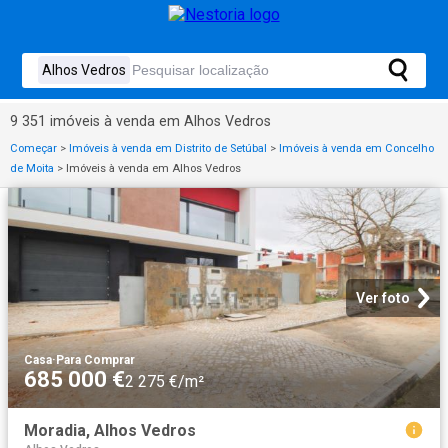
9 351 imóveis à venda em Alhos Vedros
Começar
>
Imóveis à venda em Distrito de Setúbal
>
Imóveis à venda em Concelho
de Moita
>
Imóveis à venda em Alhos Vedros
Ver foto
Casa
·
Para Comprar
685 000 €
2 275 €/m²
Moradia, Alhos Vedros