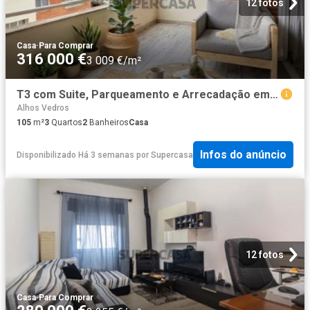
12 fotos
Casa
·
Para Comprar
316 000 €
3 009 €/m²
T3 com Suite, Parqueamento e Arrecadação em Alhos Vedros 133 m² de Conforto e Qualidade de Vida
Alhos Vedros
105
m²
3
Quartos
2
Banheiros
Casa
Infos do anúncio
Disponibilizado Há 3 semanas
por
Supercasa
12 fotos
Casa
·
Para Comprar