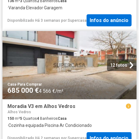
136
m²
3
Quartos
2
Banheiros
Casa
·
Varanda
·
Elevador
·
Garagem
Infos do anúncio
Disponibilizado Há 3 semanas
por
Supercasa
12 fotos
Casa
·
Para Comprar
685 000 €
4 566 €/m²
Moradia V3 em Alhos Vedros
Alhos Vedros
150
m²
5
Quartos
4
Banheiros
Casa
·
Cozinha equipada
·
Piscina
·
Ar Condicionado
Infos do anúncio
Disponibilizado Há 2 semanas
por
Supercasa