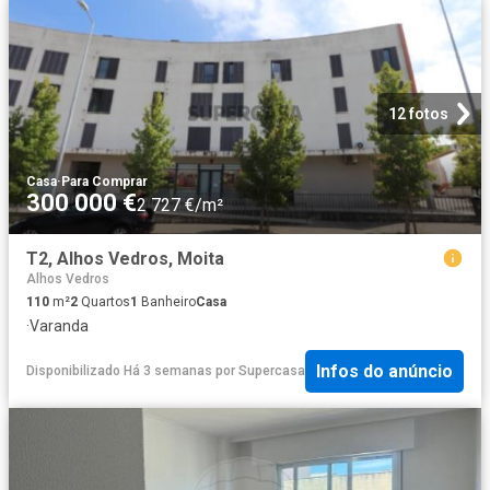
12 fotos
Casa
·
Para Comprar
300 000 €
2 727 €/m²
T2, Alhos Vedros, Moita
Alhos Vedros
110
m²
2
Quartos
1
Banheiro
Casa
·
Varanda
Infos do anúncio
Disponibilizado Há 3 semanas
por
Supercasa