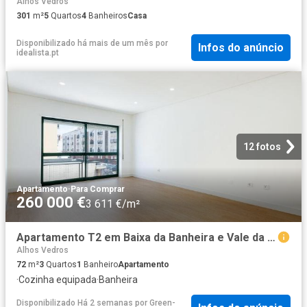
Alhos Vedros
301
m²
5
Quartos
4
Banheiros
Casa
Disponibilizado há mais de um mês
por
Infos do anúncio
idealista.pt
12 fotos
Apartamento
·
Para Comprar
260 000 €
3 611 €/m²
Apartamento T2 em Baixa da Banheira e Vale da Amoreira de 72. 72m² Baixa da Banheira e Vale da Amoreira
Alhos Vedros
72
m²
3
Quartos
1
Banheiro
Apartamento
·
Cozinha equipada
·
Banheira
Disponibilizado Há 2 semanas
por
Green-