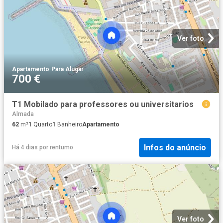
Ver foto
Apartamento
·
Para Alugar
700 €
T1 Mobilado para professores ou universitarios
Almada
62
m²
1
Quarto
1
Banheiro
Apartamento
Infos do anúncio
Há 4 dias
por
rentumo
Ver foto