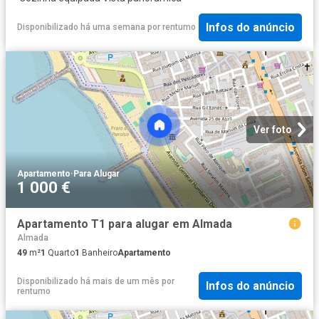
Infos do anúncio
Disponibilizado há uma semana
por
rentumo
Ver foto
Apartamento
·
Para Alugar
1 000 €
Apartamento T1 para alugar em Almada
Almada
49
m²
1
Quarto
1
Banheiro
Apartamento
Disponibilizado há mais de um mês
por
Infos do anúncio
rentumo