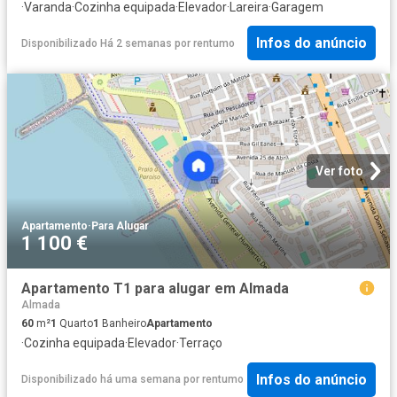
·
Varanda
·
Cozinha equipada
·
Elevador
·
Lareira
·
Garagem
Infos do anúncio
Disponibilizado Há 2 semanas
por
rentumo
Ver foto
Apartamento
·
Para Alugar
1 100 €
Apartamento T1 para alugar em Almada
Almada
60
m²
1
Quarto
1
Banheiro
Apartamento
·
Cozinha equipada
·
Elevador
·
Terraço
Infos do anúncio
Disponibilizado há uma semana
por
rentumo