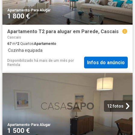
Apartamento
·
Para Alugar
1 800 €
Apartamento T2 para alugar em Parede, Cascais
Cascais
67
m²
2
Quartos
Apartamento
·
Cozinha equipada
Disponibilizado há mais de um mês
por
Infos do anúncio
Rentola
12 fotos
Apartamento
·
Para Alugar
1 500 €