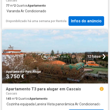
Cascais
77
m²
2
Quartos
Apartamento
·
Varanda
·
Ar Condicionado
Infos do anúncio
Disponibilizado há uma semana
por
Rentola
12 fotos
Apartamento
·
Para Alugar
3 750 €
Apartamento T3 para alugar em Cascais
Cascais
145
m²
3
Quartos
Apartamento
·
Cozinha equipada
·
Lareira
·
Vista panorâmica
·
Ar Condicionado