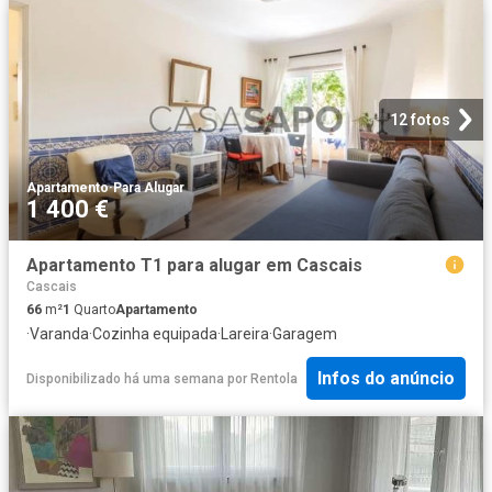
12 fotos
Apartamento
·
Para Alugar
1 400 €
Apartamento T1 para alugar em Cascais
Cascais
66
m²
1
Quarto
Apartamento
·
Varanda
·
Cozinha equipada
·
Lareira
·
Garagem
Infos do anúncio
Disponibilizado há uma semana
por
Rentola