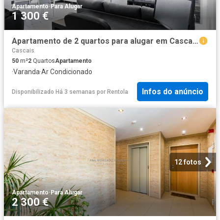
Apartamento
·
Para Alugar
1 300 €
Apartamento de 2 quartos para alugar em Cascais
Cascais
50
m²
2
Quartos
Apartamento
·
Varanda
·
Ar Condicionado
Infos do anúncio
Disponibilizado Há 3 semanas
por
Rentola
12 fotos
Apartamento
·
Para Alugar
2 300 €