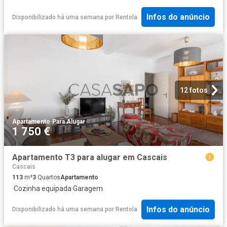
Infos do anúncio
Disponibilizado há uma semana
por
Rentola
12 fotos
Apartamento
·
Para Alugar
1 750 €
Apartamento T3 para alugar em Cascais
Cascais
113
m²
3
Quartos
Apartamento
·
Cozinha equipada
·
Garagem
Infos do anúncio
Disponibilizado há uma semana
por
Rentola