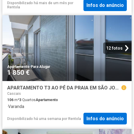
Disponibilizado há mais de um mês
por
Infos do anúncio
Rentola
12 fotos
Apartamento
·
Para Alugar
1 850 €
APARTAMENTO T3 AO PÉ DA PRAIA EM SÃO JOÃO DO ESTORIL
Cascais
106
m²
3
Quartos
Apartamento
·
Varanda
Infos do anúncio
Disponibilizado há uma semana
por
Rentola