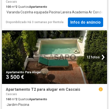
Cascais
100
m²
2
Quartos
Apartamento
·
Varanda
·
Cozinha equipada
·
Piscina
·
Lareira
·
Academia
·
Ar Condicion
Infos do anúncio
Disponibilizado Há 3 semanas
por
Rentola
12 fotos
Apartamento
·
Para Alugar
3 500 €
Apartamento T2 para alugar em Cascais
Cascais
160
m²
2
Quartos
Apartamento
·
Jardim
·
Piscina