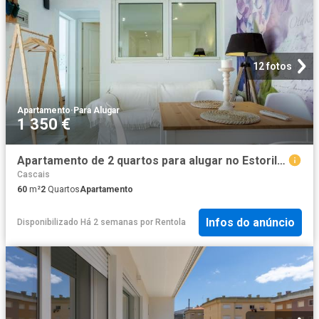
12 fotos
Apartamento
·
Para Alugar
1 350 €
Apartamento de 2 quartos para alugar no Estoril, Lisboa
Cascais
60
m²
2
Quartos
Apartamento
Infos do anúncio
Disponibilizado Há 2 semanas
por
Rentola