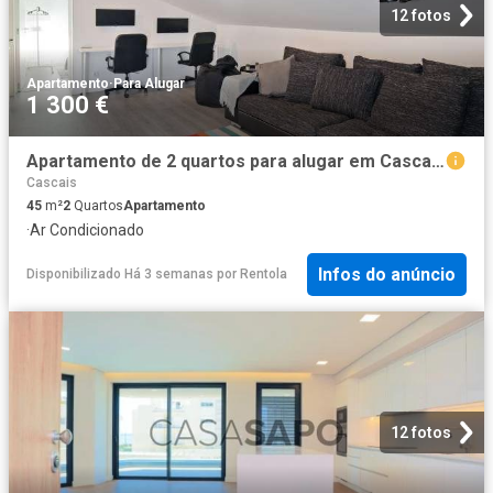
12 fotos
Apartamento
·
Para Alugar
1 300 €
Apartamento de 2 quartos para alugar em Cascais
Cascais
45
m²
2
Quartos
Apartamento
·
Ar Condicionado
Infos do anúncio
Disponibilizado Há 3 semanas
por
Rentola
12 fotos