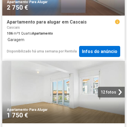
Apartamento
·
Para Alugar
2 750 €
Apartamento para alugar em Cascais
Cascais
106
m²
1
Quarto
Apartamento
·
Garagem
Infos do anúncio
Disponibilizado há uma semana
por
Rentola
12 fotos
Apartamento
·
Para Alugar
1 750 €