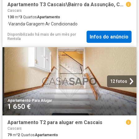
Apartamento T3 Cascais\Bairro da Assunção, Cascais, arrendamento
Cascais
130
m²
3
Quartos
Apartamento
·
Varanda
·
Garagem
·
Ar Condicionado
Disponibilizado há mais de um mês
por
Infos do anúncio
Rentola
12 fotos
Apartamento
·
Para Alugar
1 650 €
Apartamento T2 para alugar em Cascais
Cascais
79
m²
2
Quartos
Apartamento