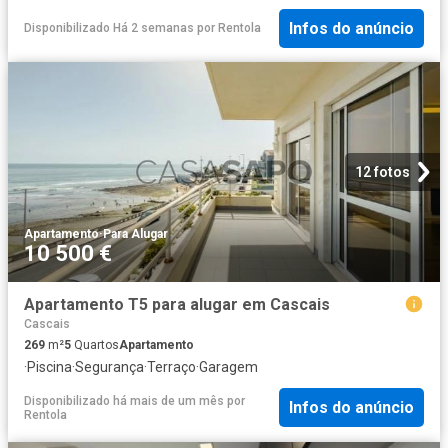
Infos do anúncio
Disponibilizado Há 2 semanas
por
Rentola
12 fotos
Apartamento
·
Para Alugar
10 500 €
Apartamento T5 para alugar em Cascais
Cascais
269
m²
5
Quartos
Apartamento
·
Piscina
·
Segurança
·
Terraço
·
Garagem
Disponibilizado há mais de um mês
por
Infos do anúncio
Rentola