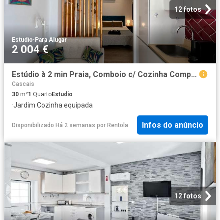
12 fotos
Estudio
·
Para Alugar
2 004 €
Estúdio à 2 min Praia, Comboio c/ Cozinha Completa
Cascais
30
m²
1
Quarto
Estudio
·
Jardim
·
Cozinha equipada
Infos do anúncio
Disponibilizado Há 2 semanas
por
Rentola
12 fotos