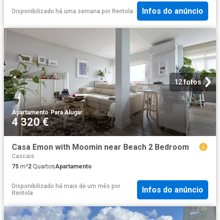
Infos do anúncio
Disponibilizado há uma semana
por
Rentola
12 fotos
Apartamento
·
Para Alugar
4 320 €
Casa Emon with Moomin near Beach 2 Bedroom
Cascais
75
m²
2
Quartos
Apartamento
Disponibilizado há mais de um mês
por
Infos do anúncio
Rentola