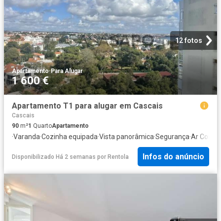
12 fotos
Apartamento
·
Para Alugar
1 600 €
Apartamento T1 para alugar em Cascais
Cascais
90
m²
1
Quarto
Apartamento
·
Varanda
·
Cozinha equipada
·
Vista panorâmica
·
Segurança
·
Ar Condi
Infos do anúncio
Disponibilizado Há 2 semanas
por
Rentola