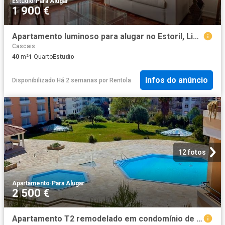
Estudio
·
Para Alugar
1 900 €
Apartamento luminoso para alugar no Estoril, Lisboa
Cascais
40
m²
1
Quarto
Estudio
Infos do anúncio
Disponibilizado Há 2 semanas
por
Rentola
12 fotos
Apartamento
·
Para Alugar
2 500 €
Apartamento T2 remodelado em condomínio de Luxo perto da praia