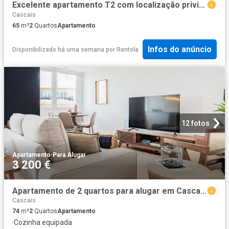
Excelente apartamento T2 com localização privilegiada em São João do Estoril – Perto da praia, serviços e comércio
Cascais
65
m²
2
Quartos
Apartamento
Infos do anúncio
Disponibilizado há uma semana
por
Rentola
12 fotos
Apartamento
·
Para Alugar
3 200 €
Apartamento de 2 quartos para alugar em Cascais, Lisboa
Cascais
74
m²
2
Quartos
Apartamento
·
Cozinha equipada