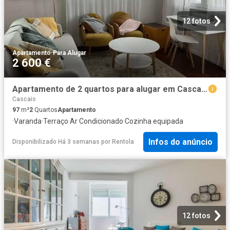
12 fotos
Apartamento
·
Para Alugar
2 600 €
Apartamento de 2 quartos para alugar em Cascais, Lisboa
Cascais
97
m²
2
Quartos
Apartamento
·
Varanda
·
Terraço
·
Ar Condicionado
·
Cozinha equipada
Infos do anúncio
Disponibilizado Há 3 semanas
por
Rentola
12 fotos