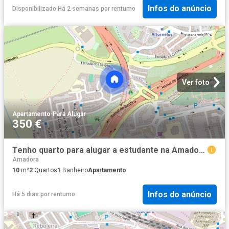
Infos do anúncio
Disponibilizado Há 2 semanas
por
rentumo
Ver foto
Apartamento
·
Para Alugar
350 €
Tenho quarto para alugar a estudante na Amadora
Amadora
10
m²
2
Quartos
1
Banheiro
Apartamento
Infos do anúncio
Há 5 dias
por
rentumo