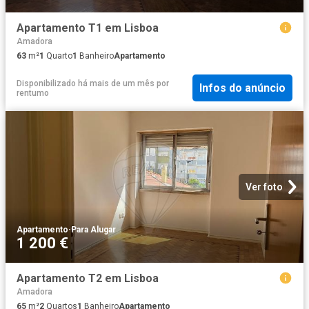
Apartamento T1 em Lisboa
Amadora
63
m²
1
Quarto
1
Banheiro
Apartamento
Disponibilizado há mais de um mês
por
Infos do anúncio
rentumo
Ver foto
Apartamento
·
Para Alugar
1 200 €
Apartamento T2 em Lisboa
Amadora
65
m²
2
Quartos
1
Banheiro
Apartamento