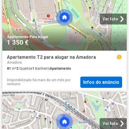
Ver foto
Apartamento
·
Para Alugar
1 350 €
Apartamento T2 para alugar na Amadora
Amadora
81
m²
2
Quartos
1
Banheiro
Apartamento
Disponibilizado há mais de um mês
por
Infos do anúncio
rentumo
Ver foto