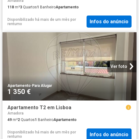
Amadora
118
m²
3
Quartos
1
Banheiro
Apartamento
Disponibilizado há mais de um mês
por
Infos do anúncio
rentumo
Ver foto
Apartamento
·
Para Alugar
1 350 €
Apartamento T2 em Lisboa
Amadora
49
m²
2
Quartos
1
Banheiro
Apartamento
Disponibilizado há mais de um mês
por
Infos do anúncio
rentumo