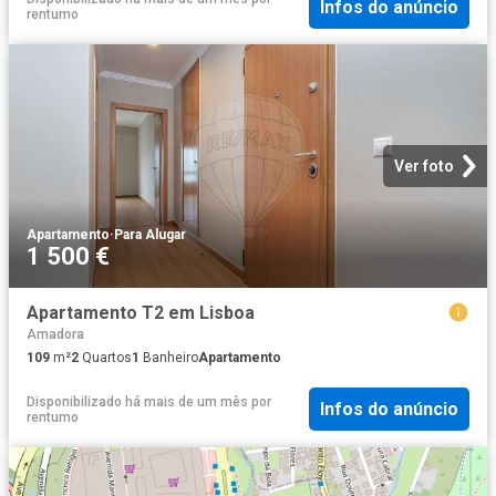
Infos do anúncio
rentumo
Ver foto
Apartamento
·
Para Alugar
1 500 €
Apartamento T2 em Lisboa
Amadora
109
m²
2
Quartos
1
Banheiro
Apartamento
Disponibilizado há mais de um mês
por
Infos do anúncio
rentumo