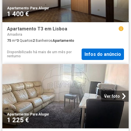
Apartamento
·
Para Alugar
1 400 €
Apartamento T3 em Lisboa
Amadora
75
m²
3
Quartos
2
Banheiros
Apartamento
Disponibilizado há mais de um mês
por
Infos do anúncio
rentumo
Ver foto
Apartamento
·
Para Alugar
1 225 €