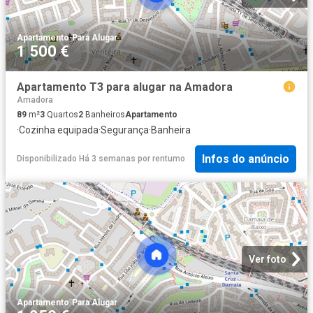
Apartamento
·
Para Alugar
1 500 €
Apartamento T3 para alugar na Amadora
Amadora
89
m²
3
Quartos
2
Banheiros
Apartamento
·
Cozinha equipada
·
Segurança
·
Banheira
Infos do anúncio
Disponibilizado Há 3 semanas
por
rentumo
Ver foto
Apartamento
·
Para Alugar