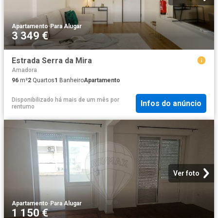
Apartamento
·
Para Alugar
3 349 €
Estrada Serra da Mira
Amadora
96
m²
2
Quartos
1
Banheiro
Apartamento
Disponibilizado há mais de um mês
por
Infos do anúncio
rentumo
Ver foto
Apartamento
·
Para Alugar
1 150 €