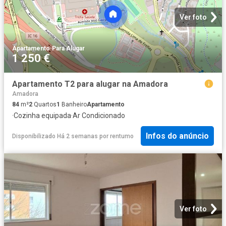
Ver foto
Apartamento
·
Para Alugar
1 250 €
Apartamento T2 para alugar na Amadora
Amadora
84
m²
2
Quartos
1
Banheiro
Apartamento
·
Cozinha equipada
·
Ar Condicionado
Infos do anúncio
Disponibilizado Há 2 semanas
por
rentumo
Ver foto