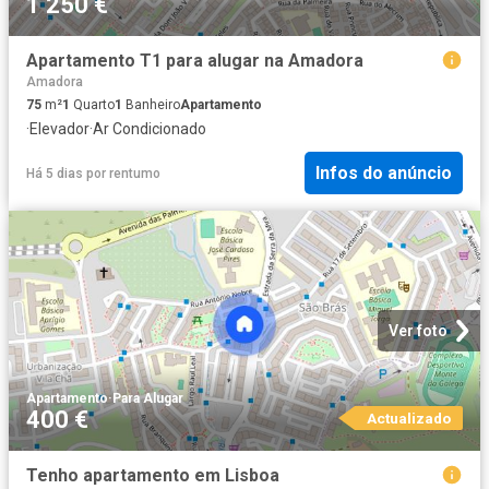
1 250 €
Apartamento T1 para alugar na Amadora
Amadora
75
m²
1
Quarto
1
Banheiro
Apartamento
·
Elevador
·
Ar Condicionado
Infos do anúncio
Há 5 dias
por
rentumo
Ver foto
Apartamento
·
Para Alugar
400 €
Actualizado
Tenho apartamento em Lisboa