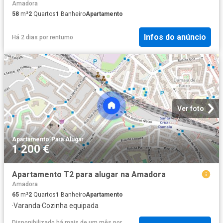
Amadora
58
m²
2
Quartos
1
Banheiro
Apartamento
Infos do anúncio
Há 2 dias
por
rentumo
Ver foto
Apartamento
·
Para Alugar
1 200 €
Apartamento T2 para alugar na Amadora
Amadora
65
m²
2
Quartos
1
Banheiro
Apartamento
·
Varanda
·
Cozinha equipada
Disponibilizado há mais de um mês
por