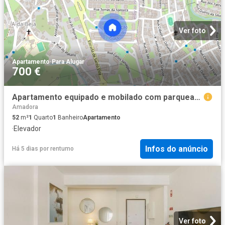
Ver foto
Apartamento
·
Para Alugar
700 €
Apartamento equipado e mobilado com parqueamento Amadora
Amadora
52
m²
1
Quarto
1
Banheiro
Apartamento
·
Elevador
Infos do anúncio
Há 5 dias
por
rentumo
Ver foto