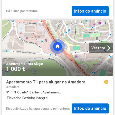
Infos do anúncio
Há 5 dias
por
rentumo
Ver foto
Apartamento
·
Para Alugar
1 000 €
Apartamento T1 para alugar na Amadora
Amadora
51
m²
1
Quarto
1
Banheiro
Apartamento
·
Elevador
·
Cozinha integral
Infos do anúncio
Disponibilizado há uma semana
por
rentumo