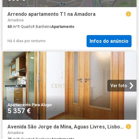
Arrendo apartamento T1 na Amadora
Amadora
60
m²
1
Quarto
1
Banheiro
Apartamento
Infos do anúncio
Há 4 dias
por
rentumo
Ver foto
Apartamento
·
Para Alugar
5 357 €
Avenida São Jorge da Mina, Aguas Livres, Lisbon 2720 703
Amadora