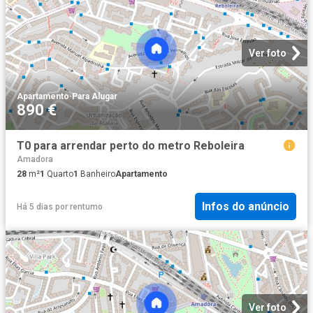
Ver foto
Apartamento
·
Para Alugar
890 €
T0 para arrendar perto do metro Reboleira
Amadora
28
m²
1
Quarto
1
Banheiro
Apartamento
Infos do anúncio
Há 5 dias
por
rentumo
Ver foto