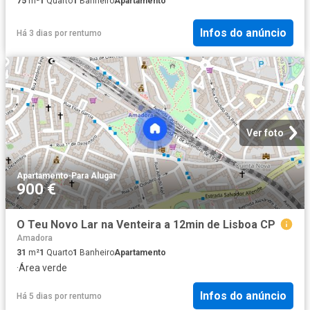
75
m²
1
Quarto
1
Banheiro
Apartamento
Infos do anúncio
Há 3 dias
por
rentumo
Ver foto
Apartamento
·
Para Alugar
900 €
O Teu Novo Lar na Venteira a 12min de Lisboa CP
Amadora
31
m²
1
Quarto
1
Banheiro
Apartamento
·
Área verde
Infos do anúncio
Há 5 dias
por
rentumo