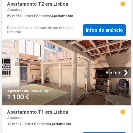
Apartamento T2 em Lisboa
Amadora
59
m²
2
Quartos
1
Banheiro
Apartamento
Disponibilizado há mais de um mês
por
Infos do anúncio
rentumo
Ver foto
Apartamento
·
Para Alugar
1 100 €
Apartamento T1 em Lisboa
Amadora
73
m²
1
Quarto
1
Banheiro
Apartamento