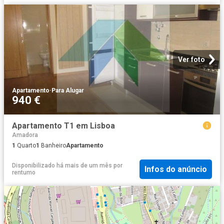
Ver foto
Apartamento
·
Para Alugar
940 €
Apartamento T1 em Lisboa
Amadora
1
Quarto
1
Banheiro
Apartamento
Disponibilizado há mais de um mês
por
Infos do anúncio
rentumo