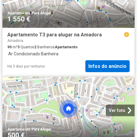
Apartamento
·
Para Alugar
1 550 €
Apartamento T3 para alugar na Amadora
Amadora
90
m²
3
Quartos
2
Banheiros
Apartamento
·
Ar Condicionado
·
Banheira
Infos do anúncio
Há 3 dias
por
rentumo
Ver foto
Apartamento
·
Para Alugar
500 €