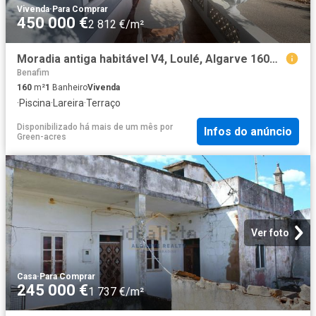
Vivenda
·
Para Comprar
450 000 €
2 812 €/m²
Moradia antiga habitável V4, Loulé, Algarve 160m² Querença, Tôr e Benafim
Benafim
160
m²
1
Banheiro
Vivenda
·
Piscina
·
Lareira
·
Terraço
Disponibilizado há mais de um mês
por
Infos do anúncio
Green-acres
Ver foto
Casa
·
Para Comprar
245 000 €
1 737 €/m²