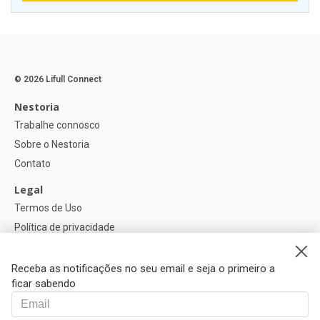
© 2026 Lifull Connect
Nestoria
Trabalhe connosco
Sobre o Nestoria
Contato
Legal
Termos de Uso
Política de privacidade
Política de Cookies
Configurações de cookies
Receba as notificações no seu email e seja o primeiro a
ficar sabendo
Ajuda
FAQ