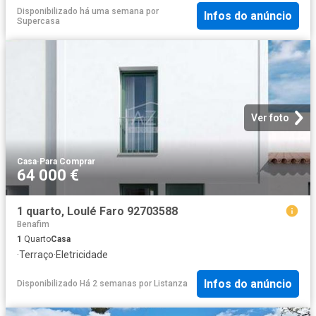
Disponibilizado há uma semana
por
Infos do anúncio
Supercasa
Ver foto
Casa
·
Para Comprar
64 000 €
1 quarto, Loulé Faro 92703588
Benafim
1
Quarto
Casa
·
Terraço
·
Eletricidade
Infos do anúncio
Disponibilizado Há 2 semanas
por
Listanza