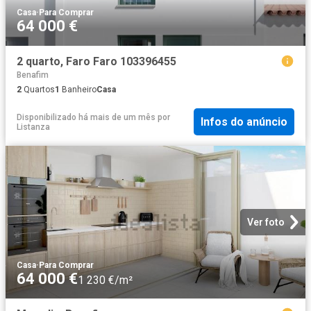
Casa
·
Para Comprar
64 000 €
2 quarto, Faro Faro 103396455
Benafim
2
Quartos
1
Banheiro
Casa
Disponibilizado há mais de um mês
por
Infos do anúncio
Listanza
Ver foto
Casa
·
Para Comprar
64 000 €
1 230 €/m²