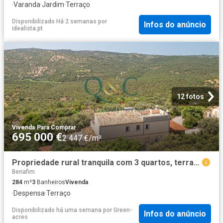
·
Varanda
·
Jardim
·
Terraço
Disponibilizado Há 2 semanas
por
Infos do anúncio
idealista.pt
12 fotos
Vivenda
·
Para Comprar
695 000 €
2 447 €/m²
Propriedade rural tranquila com 3 quartos, terraço e paisage. 284m² Querença, Tôr e Benafim
Benafim
284
m²
3
Banheiros
Vivenda
·
Despensa
·
Terraço
Disponibilizado há uma semana
por
Green-
Infos do anúncio
acres