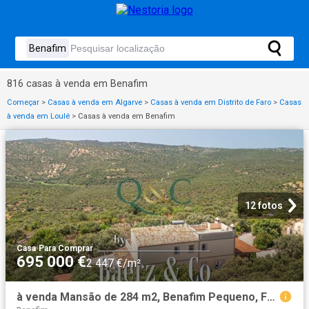
816 casas à venda em Benafim
Começar
>
Casas à venda em Algarve
>
Casas à venda em Distrito de Faro
>
Casas
à venda em Loulé
>
Casas à venda em Benafim
12 fotos
Casa
·
Para Comprar
695 000 €
2 447 €/m²
à venda Mansão de 284 m2, Benafim Pequeno, Faro