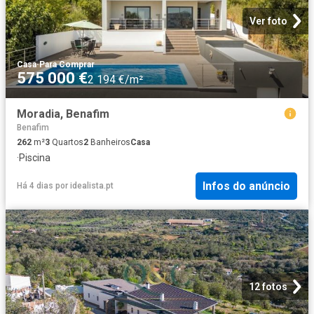
Ver foto
Casa
·
Para Comprar
575 000 €
2 194 €/m²
Moradia, Benafim
Benafim
262
m²
3
Quartos
2
Banheiros
Casa
·
Piscina
Infos do anúncio
Há 4 dias
por
idealista.pt
12 fotos