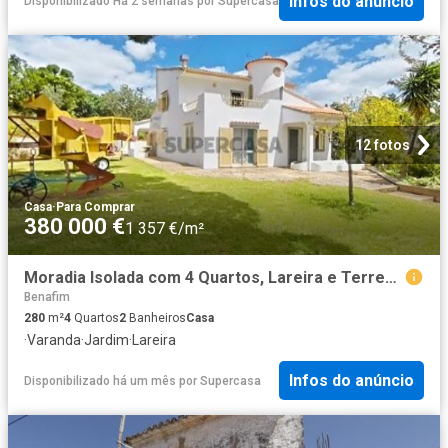
Infos do anúncio
Disponibilizado Há 2 semanas
por
Supercasa
12 fotos
Casa
·
Para Comprar
380 000 €
1 357 €/m²
Moradia Isolada com 4 Quartos, Lareira e Terreno Amplo com Jardim, lote com área total de1430 m²
Benafim
280
m²
4
Quartos
2
Banheiros
Casa
·
Varanda
·
Jardim
·
Lareira
Infos do anúncio
Disponibilizado há um mês
por
Supercasa