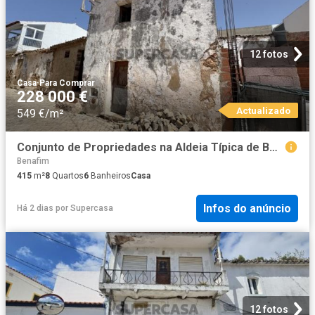
12 fotos
Casa
·
Para Comprar
228 000 €
Actualizado
549 €/m²
Conjunto de Propriedades na Aldeia Típica de Benafim, Loulé, Algarve
Benafim
415
m²
8
Quartos
6
Banheiros
Casa
Infos do anúncio
Há 2 dias
por
Supercasa
12 fotos