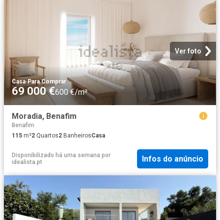
Ver foto
Casa
·
Para Comprar
69 000 €
600 €/m²
Moradia, Benafim
Benafim
115
m²
2
Quartos
2
Banheiros
Casa
Disponibilizado há uma semana
por
Infos do anúncio
idealista.pt