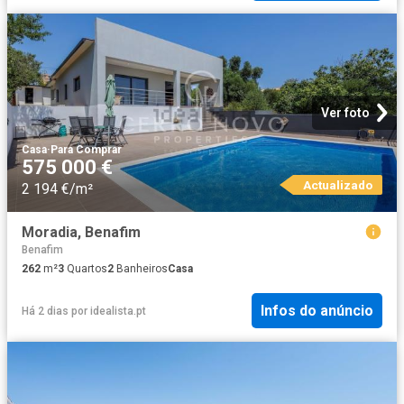
Ver foto
Casa
·
Para Comprar
575 000 €
Actualizado
2 194 €/m²
Moradia, Benafim
Benafim
262
m²
3
Quartos
2
Banheiros
Casa
Infos do anúncio
Há 2 dias
por
idealista.pt