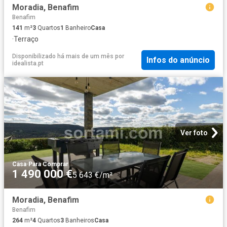
Moradia, Benafim
Benafim
141
m²
3
Quartos
1
Banheiro
Casa
·
Terraço
Disponibilizado há mais de um mês
por
Infos do anúncio
idealista.pt
Ver foto
Casa
·
Para Comprar
1 490 000 €
5 643 €/m²
Moradia, Benafim
Benafim
264
m²
4
Quartos
3
Banheiros
Casa