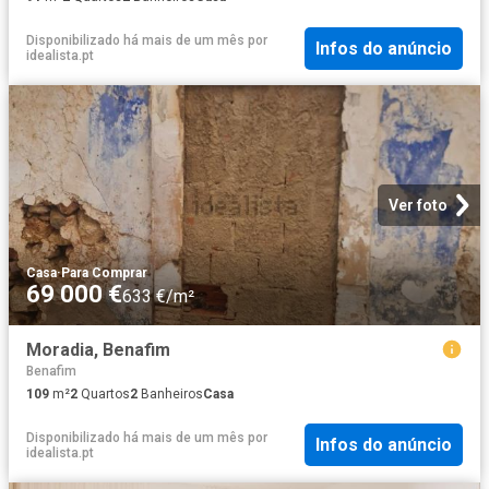
Disponibilizado há mais de um mês
por
Infos do anúncio
idealista.pt
Ver foto
Casa
·
Para Comprar
69 000 €
633 €/m²
Moradia, Benafim
Benafim
109
m²
2
Quartos
2
Banheiros
Casa
Disponibilizado há mais de um mês
por
Infos do anúncio
idealista.pt