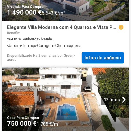
Vivenda
·
Para Comprar
1 490 000 €
5 643 €/m²
Elegante Villa Moderna com 4 Quartos e Vista Panorâmica 264m² Querença, Tôr e Benafim
Benafim
264
m²
4
Banheiros
Vivenda
·
Jardim
·
Terraço
·
Garagem
·
Churrasqueira
Disponibilizado Há 2 semanas
por
Green-
Infos do anúncio
acres
12 fotos
Casa
·
Para Comprar
750 000 €
1 785 €/m²