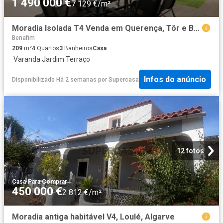
1 490 000 €
7 129 €/m²
Moradia Isolada T4 Venda em Querença, Tôr e Benafim,Loulé
Benafim
209
m²
4
Quartos
3
Banheiros
Casa
·
Varanda
·
Jardim
·
Terraço
Infos do anúncio
Disponibilizado Há 2 semanas
por
Supercasa
12 fotos
Casa
·
Para Comprar
450 000 €
2 812 €/m²
Moradia antiga habitável V4, Loulé, Algarve