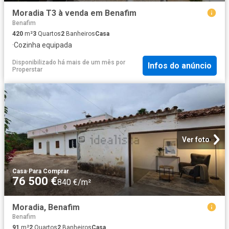
Moradia T3 à venda em Benafim
Benafim
420
m²
3
Quartos
2
Banheiros
Casa
·
Cozinha equipada
Disponibilizado há mais de um mês
por
Infos do anúncio
Properstar
Ver foto
Casa
·
Para Comprar
76 500 €
840 €/m²
Moradia, Benafim
Benafim
91
m²
2
Quartos
2
Banheiros
Casa