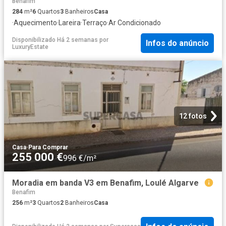
Benafim
284
m²
6
Quartos
3
Banheiros
Casa
·
Aquecimento
·
Lareira
·
Terraço
·
Ar Condicionado
Disponibilizado Há 2 semanas
por
Infos do anúncio
LuxuryEstate
12 fotos
Casa
·
Para Comprar
255 000 €
996 €/m²
Moradia em banda V3 em Benafim, Loulé Algarve
Benafim
256
m²
3
Quartos
2
Banheiros
Casa