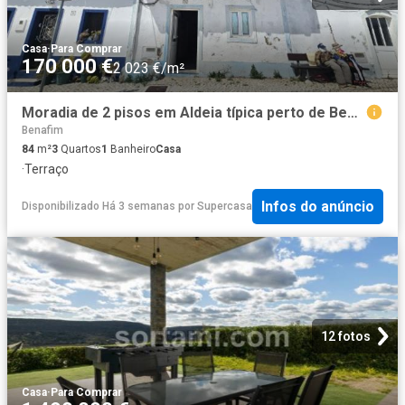
Casa
·
Para Comprar
170 000 €
2 023 €/m²
Moradia de 2 pisos em Aldeia típica perto de Benafim
Benafim
84
m²
3
Quartos
1
Banheiro
Casa
·
Terraço
Infos do anúncio
Disponibilizado Há 3 semanas
por
Supercasa
12 fotos
Casa
·
Para Comprar