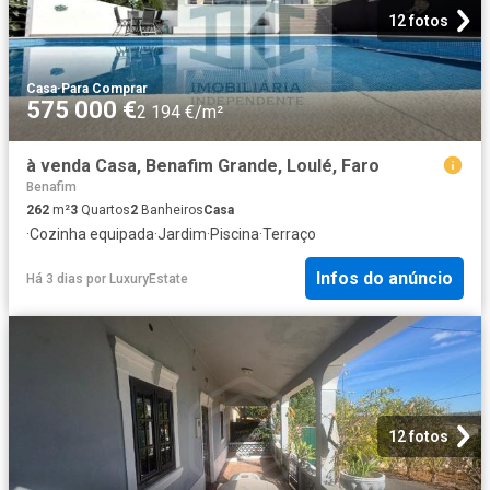
12 fotos
Casa
·
Para Comprar
575 000 €
2 194 €/m²
à venda Casa, Benafim Grande, Loulé, Faro
Benafim
262
m²
3
Quartos
2
Banheiros
Casa
·
Cozinha equipada
·
Jardim
·
Piscina
·
Terraço
Infos do anúncio
Há 3 dias
por
LuxuryEstate
12 fotos