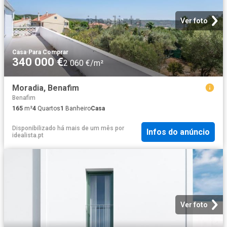
Ver foto
Casa
·
Para Comprar
340 000 €
2 060 €/m²
Moradia, Benafim
Benafim
165
m²
4
Quartos
1
Banheiro
Casa
Disponibilizado há mais de um mês
por
Infos do anúncio
idealista.pt
Ver foto