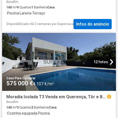
Benafim
160
m²
4
Quartos
1
Banheiro
Casa
·
Piscina
·
Lareira
·
Terraço
Infos do anúncio
Disponibilizado Há 2 semanas
por
Supercasa
12 fotos
Casa
·
Para Comprar
575 000 €
4 107 €/m²
Moradia Isolada T3 Venda em Querença, Tôr e Benafim,Loulé
Benafim
140
m²
3
Quartos
2
Banheiros
Casa
·
Cozinha equipada
·
Piscina