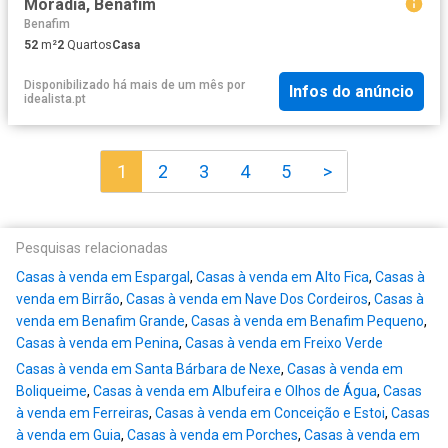
Moradia, Benafim
Benafim
52
m²
2
Quartos
Casa
Disponibilizado há mais de um mês
por
Infos do anúncio
idealista.pt
1
2
3
4
5
>
Pesquisas relacionadas
Casas à venda em Espargal
,
Casas à venda em Alto Fica
,
Casas à
venda em Birrão
,
Casas à venda em Nave Dos Cordeiros
,
Casas à
venda em Benafim Grande
,
Casas à venda em Benafim Pequeno
,
Casas à venda em Penina
,
Casas à venda em Freixo Verde
Casas à venda em Santa Bárbara de Nexe
,
Casas à venda em
Boliqueime
,
Casas à venda em Albufeira e Olhos de Água
,
Casas
à venda em Ferreiras
,
Casas à venda em Conceição e Estoi
,
Casas
à venda em Guia
,
Casas à venda em Porches
,
Casas à venda em