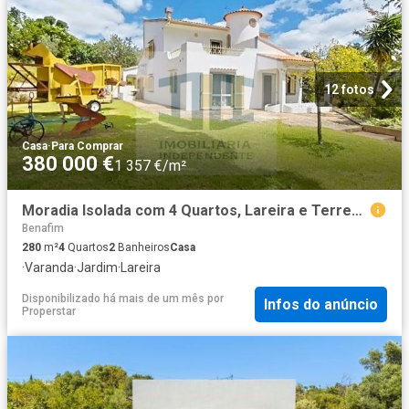
12 fotos
Casa
·
Para Comprar
380 000 €
1 357 €/m²
Moradia Isolada com 4 Quartos, Lareira e Terreno Amplo com Jardim, lote com área total de1430 m²
Benafim
280
m²
4
Quartos
2
Banheiros
Casa
·
Varanda
·
Jardim
·
Lareira
Disponibilizado há mais de um mês
por
Infos do anúncio
Properstar