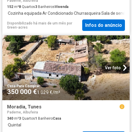
Paderne, Albufeira
152
m²
8
Quartos
3
Banheiros
Vivenda
·
Cozinha equipada
·
Ar Condicionado
·
Churrasqueira
·
Sala de serviços
Disponibilizado há mais de um mês
por
Infos do anúncio
Green-acres
Ver foto
Casa
·
Para Comprar
350 000 €
1 029 €/m²
Moradia, Tunes
Paderne, Albufeira
340
m²
3
Quartos
1
Banheiro
Casa
·
Quintal