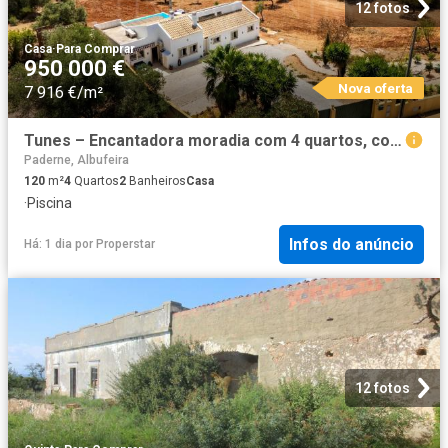
12 fotos
Casa
·
Para Comprar
950 000 €
Nova oferta
7 916 €/m²
Tunes – Encantadora moradia com 4 quartos, com piscina infinita e privacidade
Paderne, Albufeira
120
m²
4
Quartos
2
Banheiros
Casa
·
Piscina
Infos do anúncio
Há: 1 dia
por
Properstar
12 fotos