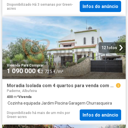
Disponibilizado Há 3 semanas
por
Green-
Infos do anúncio
acres
12 fotos
Vivenda
·
Para Comprar
1 090 000 €
2 725 €/m²
Moradia Isolada com 4 quartos para venda com Piscina, em Pad. 400m² Paderne
Paderne, Albufeira
400
m²
Vivenda
·
Cozinha equipada
·
Jardim
·
Piscina
·
Garagem
·
Churrasqueira
Disponibilizado há mais de um mês
por
Infos do anúncio
Green-acres