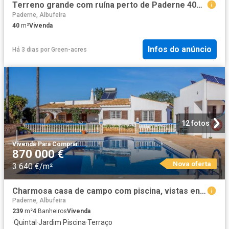
Terreno grande com ruína perto de Paderne 40m² Paderne
Paderne, Albufeira
40
m²
Vivenda
Infos do anúncio
Há 3 dias
por
Green-acres
12 fotos
Vivenda
·
Para Comprar
870 000 €
Nova oferta
3 640 €/m²
Charmosa casa de campo com piscina, vistas encantadoras e ca. 239m² Paderne
Paderne, Albufeira
239
m²
4
Banheiros
Vivenda
·
Quintal
·
Jardim
·
Piscina
·
Terraço