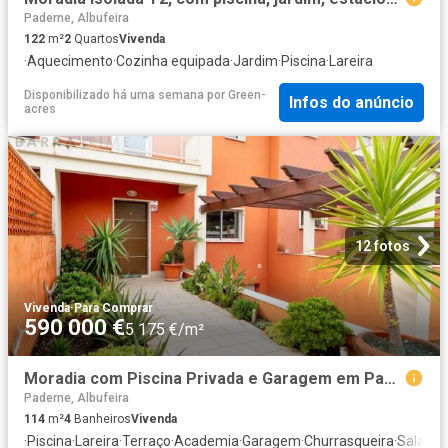
Paderne, Albufeira
122
m²
2
Quartos
Vivenda
·
Aquecimento
·
Cozinha equipada
·
Jardim
·
Piscina
·
Lareira
Disponibilizado há uma semana
por
Green-
Infos do anúncio
acres
12 fotos
Vivenda
·
Para Comprar
590 000 €
5 175 €/m²
Moradia com Piscina Privada e Garagem em Paderne 0m² Paderne
Paderne, Albufeira
114
m²
4
Banheiros
Vivenda
·
Piscina
·
Lareira
·
Terraço
·
Academia
·
Garagem
·
Churrasqueira
·
Sala de