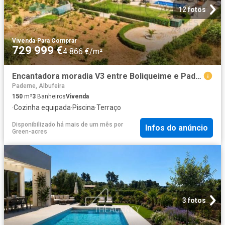
12 fotos
Vivenda
·
Para Comprar
729 999 €
4 866 €/m²
Encantadora moradia V3 entre Boliqueime e Paderne 150m² Paderne
Paderne, Albufeira
150
m²
3
Banheiros
Vivenda
·
Cozinha equipada
·
Piscina
·
Terraço
Disponibilizado há mais de um mês
por
Infos do anúncio
Green-acres
3 fotos