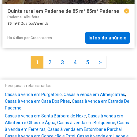
Quinta rural em Paderne de 85 m² 85m² Paderne
Paderne, Albufeira
85
m²
3
Quartos
Vivenda
Infos do anúncio
Há 4 dias
por
Green-acres
1
2
3
4
5
>
Pesquisas relacionadas
Casas à venda em Purgatório
,
Casas à venda em Almeijoafras
,
Casas à venda em Casa Dos Pires
,
Casas à venda em Estrada De
Paderne
Casas à venda em Santa Bárbara de Nexe
,
Casas à venda em
Albufeira e Olhos de Água
,
Casas à venda em Boliqueime
,
Casas
à venda em Ferreiras
,
Casas à venda em Estômbar e Parchal
,
Casas à venda em Conceição e Estoi
,
Casas à venda em Lagoa e