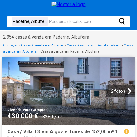
2 954 casas à venda em Paderne, Albufeira
Começar
>
Casas à venda em Algarve
>
Casas à venda em Distrito de Faro
>
Casas
à venda em Albufeira
>
Casas à venda em Paderne, Albufeira
12 fotos
Vivenda
·
Para Comprar
430 000 €
2 828 €/m²
Casa / Villa T3 em Algoz e Tunes de 152,00 m² 152m² Algoz e Tunes