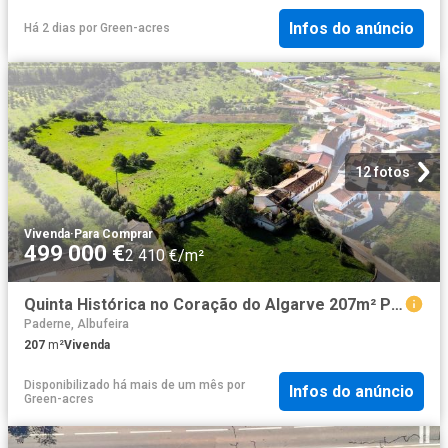
Infos do anúncio
Há 2 dias
por
Green-acres
12 fotos
Vivenda
·
Para Comprar
499 000 €
2 410 €/m²
Quinta Histórica no Coração do Algarve 207m² Paderne
Paderne, Albufeira
207
m²
Vivenda
Disponibilizado há mais de um mês
por
Infos do anúncio
Green-acres