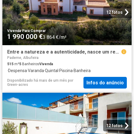
12 fotos
Vivenda
·
Para Comprar
1 990 000 €
3 864 €/m²
Entre a natureza e a autenticidade, nasce um refúgio único n. 515m² Albufeira e Olhos de Água
Paderne, Albufeira
515
m²
5
Banheiros
Vivenda
·
Despensa
·
Varanda
·
Quintal
·
Piscina
·
Banheira
Disponibilizado há mais de um mês
por
Infos do anúncio
Green-acres
12 fotos