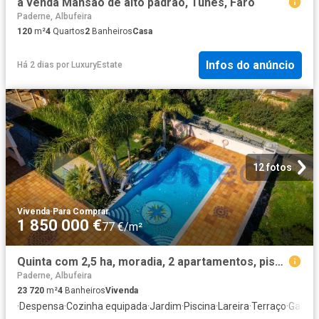
à venda Mansão de alto padrão, Tunes, Faro
Paderne, Albufeira
120
m²
4
Quartos
2
Banheiros
Casa
Infos do anúncio
Há 2 dias
por
LuxuryEstate
12 fotos
Vivenda
·
Para Comprar
1 850 000 €
77 €/m²
Quinta com 2,5 ha, moradia, 2 apartamentos, piscina, no Alga. 0m² Paderne
Paderne, Albufeira
23 720
m²
4
Banheiros
Vivenda
·
Despensa
·
Cozinha equipada
·
Jardim
·
Piscina
·
Lareira
·
Terraço
·
Garag