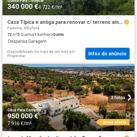
Quinta
·
Para Comprar
340 000 €
4 722 €/m²
Casa Típica e antiga para renovar c/ terreno amplo
Paderne, Albufeira
72
m²
5
Quartos
1
Banheiro
Quinta
·
Despensa
·
Garagem
Disponibilizado há mais de um mês
por
Infos do anúncio
Properstar
3 fotos
Casa
·
Para Comprar
950 000 €
Nova oferta
7 916 €/m²