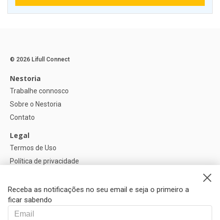
© 2026 Lifull Connect
Nestoria
Trabalhe connosco
Sobre o Nestoria
Contato
Legal
Termos de Uso
Política de privacidade
Política de Cookies
Configurações de cookies
Receba as notificações no seu email e seja o primeiro a
ficar sabendo
Ajuda
FAQ