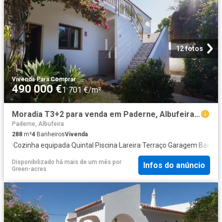
12 fotos
Vivenda
·
Para Comprar
490 000 €
1 701 €/m²
Moradia T3+2 para venda em Paderne, Albufeira 288m² Paderne
Paderne, Albufeira
288
m²
4
Banheiros
Vivenda
·
Cozinha equipada
·
Quintal
·
Piscina
·
Lareira
·
Terraço
·
Garagem
·
Banhei
Disponibilizado há mais de um mês
por
Infos do anúncio
Green-acres