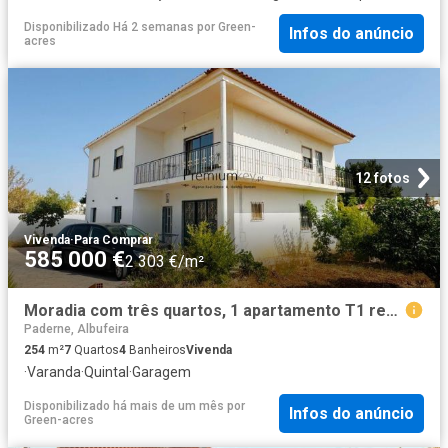
Disponibilizado Há 2 semanas
por
Green-
Infos do anúncio
acres
12 fotos
Vivenda
·
Para Comprar
585 000 €
2 303 €/m²
Moradia com três quartos, 1 apartamento T1 remodelado, gara. 254m² Paderne
Paderne, Albufeira
254
m²
7
Quartos
4
Banheiros
Vivenda
·
Varanda
·
Quintal
·
Garagem
Disponibilizado há mais de um mês
por
Infos do anúncio
Green-acres