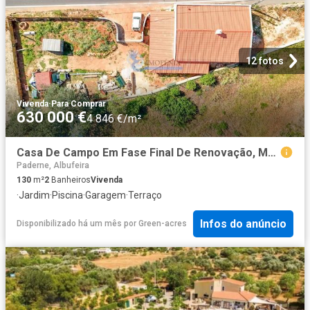
12 fotos
Vivenda
·
Para Comprar
630 000 €
4 846 €/m²
Casa De Campo Em Fase Final De Renovação, Muito Charmosa E A. 130m² Paderne
Paderne, Albufeira
130
m²
2
Banheiros
Vivenda
·
Jardim
·
Piscina
·
Garagem
·
Terraço
Infos do anúncio
Disponibilizado há um mês
por
Green-acres