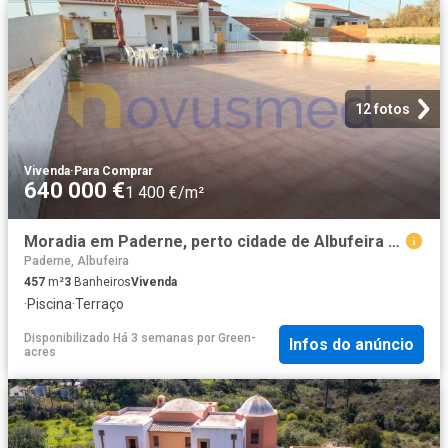
12 fotos
Vivenda
·
Para Comprar
640 000 €
1 400 €/m²
Moradia em Paderne, perto cidade de Albufeira 457m² Paderne
Paderne, Albufeira
457
m²
3
Banheiros
Vivenda
·
Piscina
·
Terraço
Disponibilizado Há 3 semanas
por
Green-
Infos do anúncio
acres