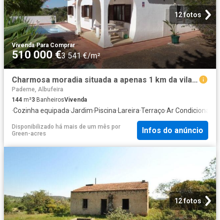
12 fotos
Vivenda
·
Para Comprar
510 000 €
3 541 €/m²
Charmosa moradia situada a apenas 1 km da vila de Paderne e. 144m² Paderne
Paderne, Albufeira
144
m²
3
Banheiros
Vivenda
·
Cozinha equipada
·
Jardim
·
Piscina
·
Lareira
·
Terraço
·
Ar Condicionado
·
Disponibilizado há mais de um mês
por
Infos do anúncio
Green-acres
12 fotos