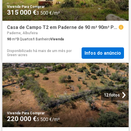
Vivenda
·
Para Comprar
315 000 €
3 500 €/m²
Casa de Campo T2 em Paderne de 90 m² 90m² Paderne
Paderne, Albufeira
90
m²
3
Quartos
1
Banheiro
Vivenda
Disponibilizado há mais de um mês
por
Infos do anúncio
Green-acres
12 fotos
Vivenda
·
Para Comprar
220 000 €
5 500 €/m²