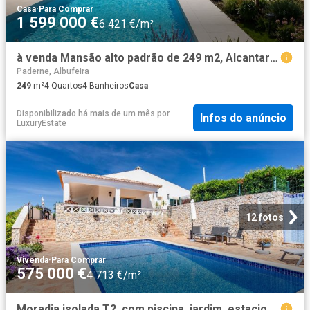
Casa
·
Para Comprar
1 599 000 €
6 421 €/m²
à venda Mansão alto padrão de 249 m2, Alcantarilha e Pêra, Portugal
Paderne, Albufeira
249
m²
4
Quartos
4
Banheiros
Casa
Disponibilizado há mais de um mês
por
Infos do anúncio
LuxuryEstate
12 fotos
Vivenda
·
Para Comprar
575 000 €
4 713 €/m²
Moradia isolada T2, com piscina, jardim, estacionamento e vi. 122m² Paderne