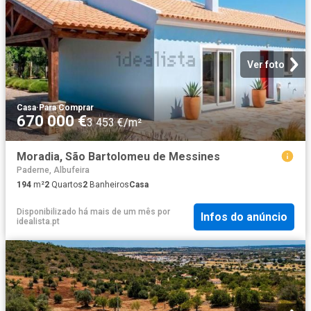
Ver foto
Casa
·
Para Comprar
670 000 €
3 453 €/m²
Moradia, São Bartolomeu de Messines
Paderne, Albufeira
194
m²
2
Quartos
2
Banheiros
Casa
Disponibilizado há mais de um mês
por
Infos do anúncio
idealista.pt