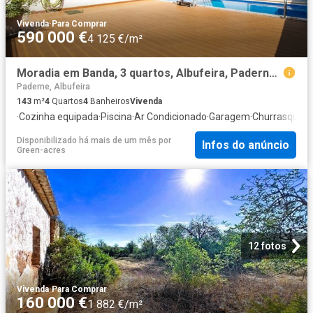
Vivenda
·
Para Comprar
590 000 €
4 125 €/m²
Moradia em Banda, 3 quartos, Albufeira, Paderne 143m² Paderne
Paderne, Albufeira
143
m²
4
Quartos
4
Banheiros
Vivenda
·
Cozinha equipada
·
Piscina
·
Ar Condicionado
·
Garagem
·
Churrasqueir
Disponibilizado há mais de um mês
por
Infos do anúncio
Green-acres
12 fotos
Vivenda
·
Para Comprar
160 000 €
1 882 €/m²