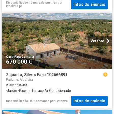
Disponibilizado há mais de um mês
por
Infos do anúncio
idealista.pt
Ver foto
Casa
·
Para Comprar
670 000 €
2 quarto, Silves Faro 102666891
Paderne, Albufeira
2
Quartos
Casa
·
Jardim
·
Piscina
·
Terraço
·
Ar Condicionado
Infos do anúncio
Disponibilizado Há 2 semanas
por
Listanza