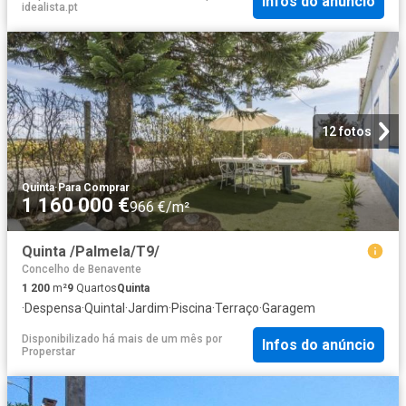
Infos do anúncio
idealista.pt
12 fotos
Quinta
·
Para Comprar
1 160 000 €
966 €/m²
Quinta /Palmela/T9/
Concelho de Benavente
1 200
m²
9
Quartos
Quinta
·
Despensa
·
Quintal
·
Jardim
·
Piscina
·
Terraço
·
Garagem
Disponibilizado há mais de um mês
por
Infos do anúncio
Properstar