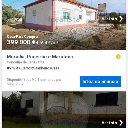
Ver foto
Casa
·
Para Comprar
399 000 €
4 694 €/m²
Moradia, Poceirão e Marateca
Concelho de Benavente
85
m²
4
Quartos
2
Banheiros
Casa
Disponibilizado Há 3 semanas
por
Infos do anúncio
idealista.pt
Ver foto