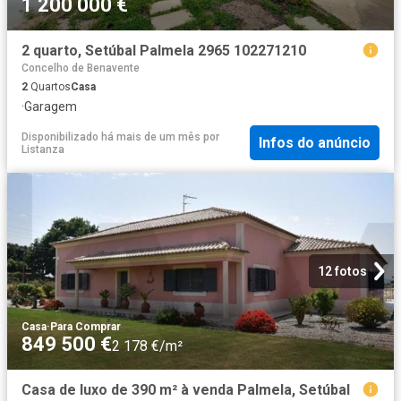
1 200 000 €
2 quarto, Setúbal Palmela 2965 102271210
Concelho de Benavente
2
Quartos
Casa
·
Garagem
Disponibilizado há mais de um mês
por
Infos do anúncio
Listanza
12 fotos
Casa
·
Para Comprar
849 500 €
2 178 €/m²
Casa de luxo de 390 m² à venda Palmela, Setúbal