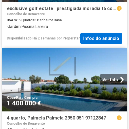
exclusive golf estate | prestigiada moradia t6 com piscina privada no golf resort do montado
Concelho de Benavente
354
m²
6
Quartos
5
Banheiros
Casa
·
Jardim
·
Piscina
·
Lareira
Infos do anúncio
Disponibilizado Há 2 semanas
por
Properstar
Ver foto
Casa
·
Para Comprar
1 400 000 €
4 quarto, Palmela Palmela 2950 051 97122847
Concelho de Benavente