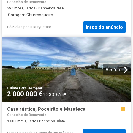
Concelho de Benavente
390
m²
4
Quartos
3
Banheiros
Casa
·
Garagem
·
Churrasqueira
Infos do anúncio
Há 6 dias
por
LuxuryEstate
Ver foto
Quinta
·
Para Comprar
2 000 000 €
1 333 €/m²
Casa rústica, Poceirão e Marateca
Concelho de Benavente
1 500
m²
1
Quarto
1
Banheiro
Quinta
Disponibilizado há mais de um mês
por