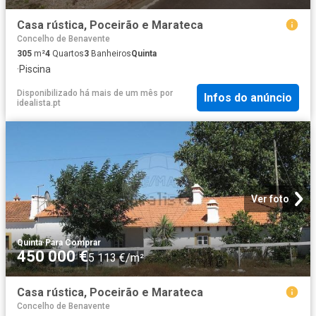
Casa rústica, Poceirão e Marateca
Concelho de Benavente
305
m²
4
Quartos
3
Banheiros
Quinta
·
Piscina
Disponibilizado há mais de um mês
por
Infos do anúncio
idealista.pt
Ver foto
Quinta
·
Para Comprar
450 000 €
5 113 €/m²
Casa rústica, Poceirão e Marateca
Concelho de Benavente