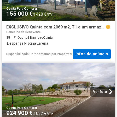
Quinta
·
Para Comprar
155 000 €
4 428 €/m²
EXCLUSIVO Quinta com 2069 m2, T1 e um armazém Asseiceira Palmela
Concelho de Benavente
35
m²
1
Quarto
1
Banheiro
Quinta
·
Despensa
·
Piscina
·
Lareira
Infos do anúncio
Disponibilizado Há 2 semanas
por
Properstar
Ver foto
Quinta
·
Para Comprar
924 900 €
3 032 €/m²