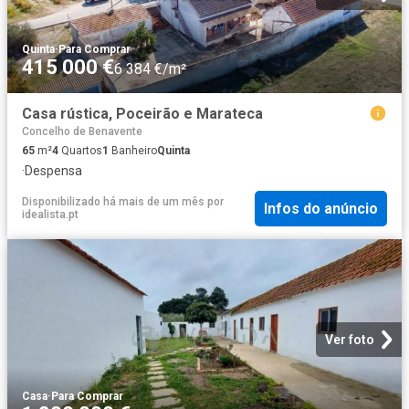
Quinta
·
Para Comprar
415 000 €
6 384 €/m²
Casa rústica, Poceirão e Marateca
Concelho de Benavente
65
m²
4
Quartos
1
Banheiro
Quinta
·
Despensa
Disponibilizado há mais de um mês
por
Infos do anúncio
idealista.pt
Ver foto
Casa
·
Para Comprar