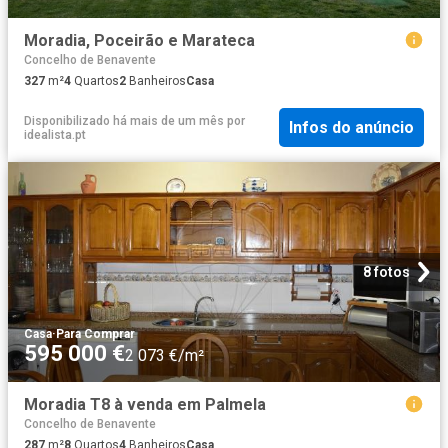
Moradia, Poceirão e Marateca
Concelho de Benavente
327
m²
4
Quartos
2
Banheiros
Casa
Disponibilizado há mais de um mês
por
Infos do anúncio
idealista.pt
8 fotos
Casa
·
Para Comprar
595 000 €
2 073 €/m²
Moradia T8 à venda em Palmela
Concelho de Benavente
287
m²
8
Quartos
4
Banheiros
Casa