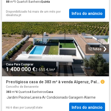
88
m²
1
Quarto
1
Banheiro
Quinta
Disponibilizado há mais de um mês
por
Infos do anúncio
idealista.pt
12 fotos
Casa
·
Para Comprar
1 400 000 €
3 655 €/m²
Prestigiosa casa de 383 m² à venda Algeruz, Palmela, Setúbal
Concelho de Benavente
383
m²
4
Quartos
4
Banheiros
Casa
·
Jardim
·
Piscina
·
Lareira
·
Ar Condicionado
·
Garagem
·
Alarme
Infos do anúncio
Há 6 dias
por
LuxuryEstate