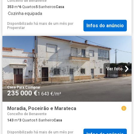
Concelho de Benavente
353
m²
6
Quartos
5
Banheiros
Casa
·
Cozinha equipada
Disponibilizado há mais de um mês
por
Infos do anúncio
Properstar
Ver foto
Casa
·
Para Comprar
235 000 €
1 643 €/m²
Moradia, Poceirão e Marateca
Concelho de Benavente
143
m²
3
Quartos
1
Banheiro
Casa
Disponibilizado há mais de um mês
por