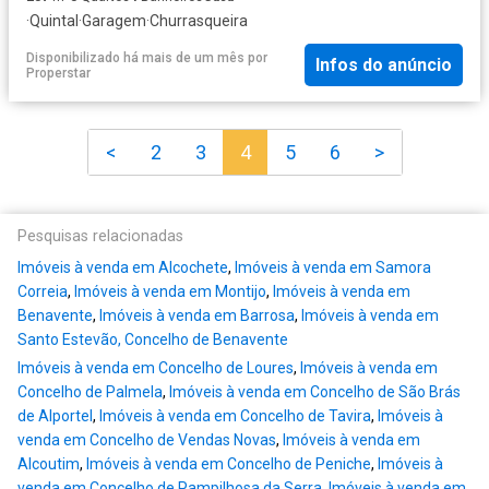
·
Quintal
·
Garagem
·
Churrasqueira
Disponibilizado há mais de um mês
por
Infos do anúncio
Properstar
<
2
3
4
5
6
>
Pesquisas relacionadas
Imóveis à venda em Alcochete
,
Imóveis à venda em Samora
Correia
,
Imóveis à venda em Montijo
,
Imóveis à venda em
Benavente
,
Imóveis à venda em Barrosa
,
Imóveis à venda em
Santo Estevão, Concelho de Benavente
Imóveis à venda em Concelho de Loures
,
Imóveis à venda em
Concelho de Palmela
,
Imóveis à venda em Concelho de São Brás
de Alportel
,
Imóveis à venda em Concelho de Tavira
,
Imóveis à
venda em Concelho de Vendas Novas
,
Imóveis à venda em
Alcoutim
,
Imóveis à venda em Concelho de Peniche
,
Imóveis à
venda em Concelho de Pampilhosa da Serra
,
Imóveis à venda em