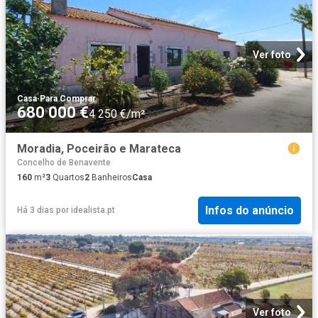
Ver foto
Casa
·
Para Comprar
680 000 €
4 250 €/m²
Moradia, Poceirão e Marateca
Concelho de Benavente
160
m²
3
Quartos
2
Banheiros
Casa
Infos do anúncio
Há 3 dias
por
idealista.pt
Ver foto