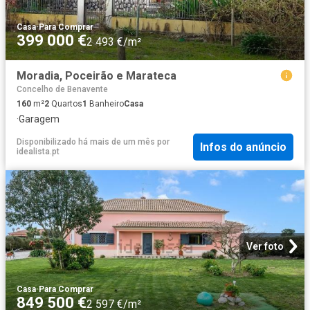
Casa
·
Para Comprar
399 000 €
2 493 €/m²
Moradia, Poceirão e Marateca
Concelho de Benavente
160
m²
2
Quartos
1
Banheiro
Casa
·
Garagem
Disponibilizado há mais de um mês
por
Infos do anúncio
idealista.pt
Ver foto
Casa
·
Para Comprar
849 500 €
2 597 €/m²