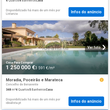
4
Quartos
4
Banheiros
Casa
Disponibilizado há mais de um mês
por
Infos do anúncio
Listanza
Ver foto
Casa
·
Para Comprar
1 250 000 €
3 591 €/m²
Moradia, Poceirão e Marateca
Concelho de Benavente
348
m²
4
Quartos
5
Banheiros
Casa
Disponibilizado há mais de um mês
por
Infos do anúncio
idealista.pt