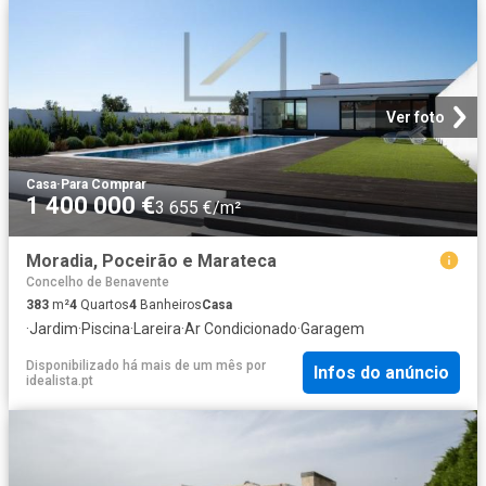
Ver foto
Casa
·
Para Comprar
1 400 000 €
3 655 €/m²
Moradia, Poceirão e Marateca
Concelho de Benavente
383
m²
4
Quartos
4
Banheiros
Casa
·
Jardim
·
Piscina
·
Lareira
·
Ar Condicionado
·
Garagem
Disponibilizado há mais de um mês
por
Infos do anúncio
idealista.pt