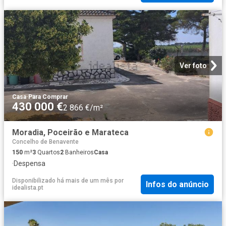
Ver foto
Casa
·
Para Comprar
430 000 €
2 866 €/m²
Moradia, Poceirão e Marateca
Concelho de Benavente
150
m²
3
Quartos
2
Banheiros
Casa
·
Despensa
Disponibilizado há mais de um mês
por
Infos do anúncio
idealista.pt