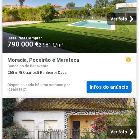
Ver foto
Casa
·
Para Comprar
790 000 €
2 981 €/m²
Moradia, Poceirão e Marateca
Concelho de Benavente
265
m²
5
Quartos
5
Banheiros
Casa
Disponibilizado há uma semana
por
Infos do anúncio
idealista.pt
Ver foto