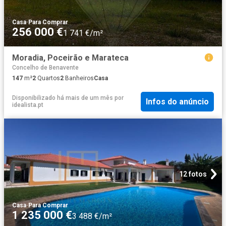
Casa
·
Para Comprar
256 000 €
1 741 €/m²
Moradia, Poceirão e Marateca
Concelho de Benavente
147
m²
2
Quartos
2
Banheiros
Casa
Disponibilizado há mais de um mês
por
Infos do anúncio
idealista.pt
12 fotos
Casa
·
Para Comprar
1 235 000 €
3 488 €/m²