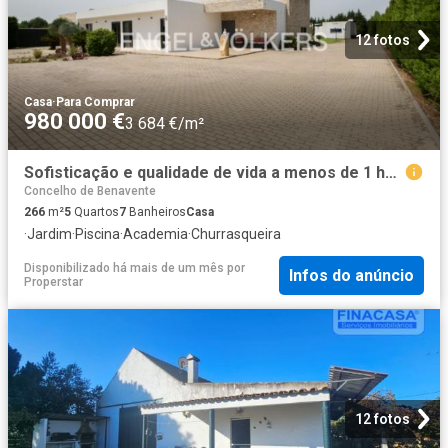
12 fotos
Casa
·
Para Comprar
980 000 €
3 684 €/m²
Sofisticação e qualidade de vida a menos de 1 hora de Lisboa
Concelho de Benavente
266
m²
5
Quartos
7
Banheiros
Casa
·
Jardim
·
Piscina
·
Academia
·
Churrasqueira
Disponibilizado há mais de um mês
por
Infos do anúncio
Properstar
12 fotos