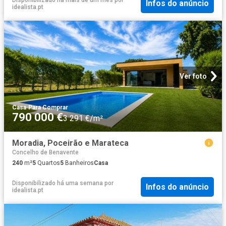
Infos do anúncio
idealista.pt
Ver foto
Casa
·
Para Comprar
790 000 €
3 291 €/m²
Moradia, Poceirão e Marateca
Concelho de Benavente
240
m²
5
Quartos
5
Banheiros
Casa
Disponibilizado há uma semana
por
Infos do anúncio
idealista.pt